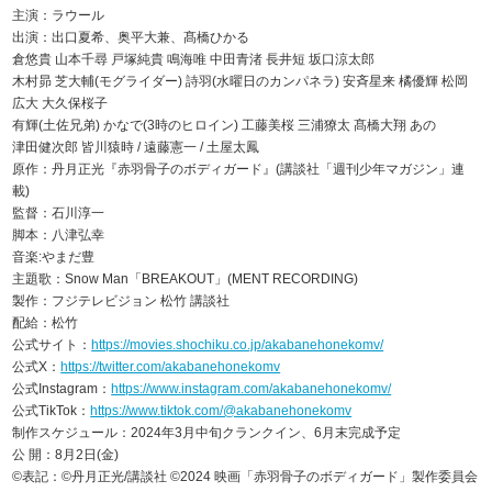
主演：ラウール
出演：出口夏希、奥平大兼、髙橋ひかる
倉悠貴 山本千尋 戸塚純貴 鳴海唯 中田青渚 長井短 坂口涼太郎
木村昴 芝大輔(モグライダー) 詩羽(水曜日のカンパネラ) 安斉星来 橘優輝 松岡
広大 大久保桜子
有輝(土佐兄弟) かなで(3時のヒロイン) 工藤美桜 三浦獠太 髙橋大翔 あの
津田健次郎 皆川猿時 / 遠藤憲一 / 土屋太鳳
原作：丹月正光『赤羽骨子のボディガード』(講談社「週刊少年マガジン」連
載)
監督：石川淳一
脚本：八津弘幸
音楽:やまだ豊
主題歌：Snow Man「BREAKOUT」(MENT RECORDING)
製作：フジテレビジョン 松竹 講談社
配給：松竹
公式サイト：
https://movies.shochiku.co.jp/akabanehonekomv/
公式X：
https://twitter.com/akabanehonekomv
公式Instagram：
https://www.instagram.com/akabanehonekomv/
公式TikTok：
https://www.tiktok.com/@akabanehonekomv
制作スケジュール：2024年3月中旬クランクイン、6月末完成予定
公 開：8月2日(金)
©表記：©丹月正光/講談社 ©2024 映画「赤羽骨子のボディガード」製作委員会