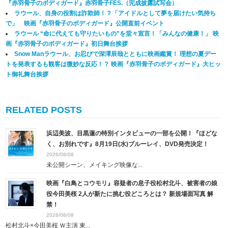
『赤羽骨子のボディガード』赤羽骨子FES.（完成披露試写会）
ラウール、自身の役割は詐欺師！？「アイドルとして夢を届けたい気持ち
で」 映画『赤羽骨子のボディガード』公開直前イベント
ラウール “命に代えても守りたいもの”を堂々宣言！「みんなの健康！」 映
画『赤羽骨子のボディガード』初日舞台挨拶
Snow Manラウール、お忍びで深澤辰哉とともに映画鑑賞！ 理想の夏デー
トを発表するも観客は微妙な反応！？ 映画『赤羽骨子のボディガード』大ヒッ
ト御礼舞台挨拶
RELATED POSTS
浜辺美波、目黒蓮の特別インタビューの一部を公開！『ほどな
く、お別れです』8月19日(水)ブルーレイ、DVD発売決定！
2026/08/08
未公開シーン、メイキング映像な...
映画『白鳥とコウモリ』容疑者の息子役松村北斗、被害者の娘
役今田美桜 2人が新たに挑む役どころとは？ 新規場面写真 解
禁！
2026/08/08
松村北斗×今田美桜 Ｗ主演 東...