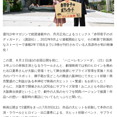
週刊少年マガジンで絶賛連載中の、丹月正光によるコミックス『赤羽骨子のボ
ディガード』（講談社）。2022年9月より連載開始となり、その斬新で刺激的
なストーリーで連載2年で現在までに9巻が刊行されている人気原作が初の映像
化！
この度、８月２日(金)の全国公開を前に、「ハニーレモンソーダ」（21）以来
３年ぶりの単独主演となるラウールさんと、劇場映画では初のヒロインを務め
た出口夏希さんが大阪に登場！そして舞台挨拶にサプライズ登壇を実施！大迫
力のパワースポット、獅子殿が見どころの難波八阪神社にて大ヒット祈願！商
売繫盛のご利益がある本神社で映画の大ヒット（＝繁盛）をお祈りした！
さらに、大阪市で開催された試写会にサプライズ登壇！お二人とも今回が初の
大阪舞台挨拶ということで、劇中の人気のセリフを関西バージョンで披露！作
品への想い・撮影時の裏話についてもたっぷりと聞いた。
映画公開まで2週間をきった7月20日(土)、作品の大ヒットを祈願して本作の主
演・ラウールとヒロイン・出口夏希による、大ヒット祈願イベント、サプライ