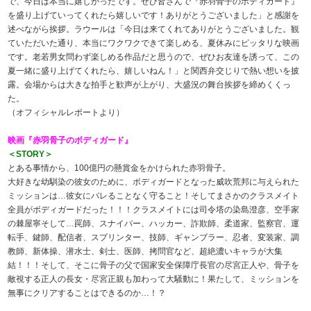
で、今日は本当に嬉しかったです。ぜひ皆さんで『赤羽骨子のボディガード』
を盛り上げていってくれたら嬉しいです！ありがとうございました」と感謝を
述べながら挨拶。ラウールは「今日は来てくれてありがとうございました。観
ていただいた通り、本当にワクワクできて楽しめる、夏休みにピッタリな映画
です。老若男女問わず楽しめる作品だと思うので、ぜひお友達を誘って、この
夏一緒に盛り上げてくれたら、嬉しいねん！」と関西弁交じりで熱い想いを披
露。会場からは大きな拍手と歓声が上がり、大盛況の舞台挨拶を締めくくっ
た。
（オフィシャルレポートより）
映画『赤羽骨子のボディガード』
＜STORY＞
とある事情から、100億円の懸賞金をかけられた赤羽骨子。
大好きな幼馴染の彼女のために、ボディガードとなった威吹荒邦に与えられた
ミッションは…彼女にバレることなく守ること！そしてまさかのクラスメイト
全員がボディガードだった！！！ クラスメイトには司令塔の染島澄彦、空手家
の棘屋寧そして… 罠師、スナイパー、ハッカー、詐欺師、柔道家、監察官、運
転手、鍵師、配信者、スプリンター、技師、ギャンブラー、忍者、変装家、調
教師、新体操、潜水士、剣士、医師、拷問官など、超絶濃いキャラが大集
結！！！そして、そこに骨子の父で国家安全保障庁長官の尽宮正人や、骨子を
敵視する正人の長女・尽宮正親も加わって大騒動に！ 果たして、ミッションを
無事にクリアすることはできるのか…！？