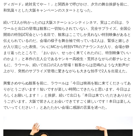
ディガード』絶対見てや～！」と関西弁で呼びかけ、夕方の舞台挨拶を前に、
和気藹々とした大阪キャンペーンのスタートとなった。
続いて2人が向かったのは大阪ステーションシティシネマ。実はこの日は、ラ
ウールと出口の登壇は観客に一切知らされていない、完全サプライズ。全国公
開前の特別試写会という名目で、観客はここでしか見れない特別映像があると
伝えられているのだ。会場の様子を舞台袖で伺っている2人は、緊張と嬉しさ
が入り混じった表情。ついにMCから特別VTRのアナウンスが入り、会場が静
まり返ったところで、「おいおい、せっかく来てくれたのに、特別映像でいい
のかよ！」と本作の主人公であるヤンキー高校生・荒邦さながらの影ナレとと
もに、ラウール、続いて出口の2人が登場！観客からは悲鳴のような大歓声が
上がり、突然のサプライズ登壇に驚きながらも大きな拍手で2人を出迎えた。
興奮さめやらぬ観客を前に、ラウールは「今日は映画を観に来てくださってあ
りがとうございます！短いですが楽しい時間にできたらと思います。今日はよ
ろしくお願いします！ 」と挨拶。続いて出口も「本日は来ていただきありがと
うございます。大阪で皆さんとお会いできてすごく嬉しいです！本日は楽しん
でいってください！」とあたたかい会場に感謝の言葉を述べた。