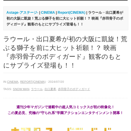
Astage-アステージ-
|
CINEMA
|
Report(CINEMA)
| ラウール・出口夏希が
初の大阪に凱旋！荒ぶる獅子を前に大ヒット祈願！？ 映画『赤羽骨子のボ
ディガード』観客のもとにサプライズ登場も！！
ラウール・出口夏希が初の大阪に凱旋！荒
ぶる獅子を前に大ヒット祈願！？ 映画
『赤羽骨子のボディガード』観客のもと
にサプライズ登場も！！
IN
CINEMA
,
REPORT(CINEMA)
· 2024/07/20
TAGS:
SNOW MAN
,
ラウール
,
出口夏希
,
赤羽骨子のボディガード
週刊少年マガジンで連載中の超人気コミックスが初の映像化！
この夏必見、究極の“守られ系”学園アクションエンタテインメント開幕！