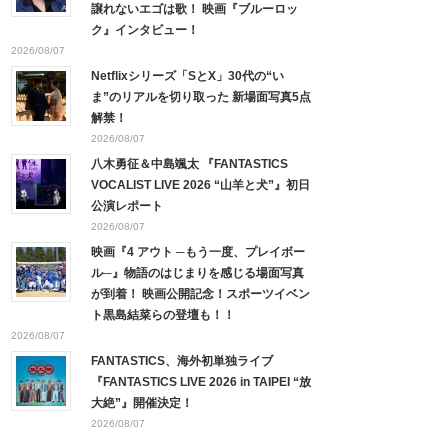
譲れないエゴは歌！ 映画『ブルーロッ
ク』インタビュー！
2026/08/07
Netflixシリーズ「SとX」30代の“い
ま”のリアルを切り取った 新場面写真5点
解禁！
2026/08/07
八木勇征＆中島颯太 『FANTASTICS
VOCALIST LIVE 2026 “山羊と犬”』初日
公演レポート
2026/08/07
映画『4 アウト ─もう一度、プレイボー
ル─』物語のはじまりを感じる場面写真
が到着！ 映画公開記念！スポーツイベン
ト黒島結菜らの登壇も！！
2026/08/07
FANTASTICS、海外初単独ライブ
『FANTASTICS LIVE 2026 in TAIPEI “放
大絶”』開催決定！
2026/08/07