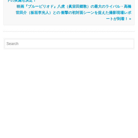
トの実施も決定！
映画『ブルーピリオド』八虎（眞栄田郷敦）の最大のライバル・高橋
世田介（板垣李光人）との 衝撃の初対面シーンを捉えた撮影現場レポ
ートが到着！ »