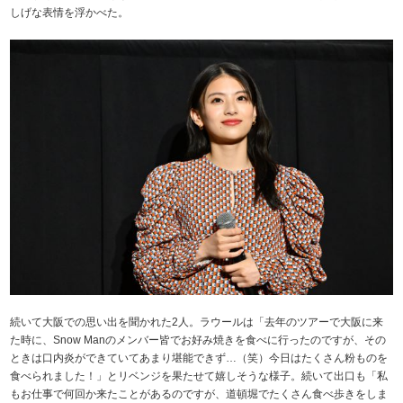
しげな表情を浮かべた。
続いて大阪での思い出を聞かれた2人。ラウールは「去年のツアーで大阪に来
た時に、Snow Manのメンバー皆でお好み焼きを食べに行ったのですが、その
ときは口内炎ができていてあまり堪能できず…（笑）今日はたくさん粉ものを
食べられました！」とリベンジを果たせて嬉しそうな様子。続いて出口も「私
もお仕事で何回か来たことがあるのですが、道頓堀でたくさん食べ歩きをしま