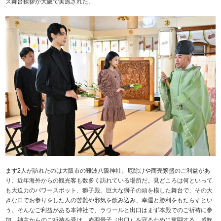
ズ舞台挨拶が大阪で実施された。
まず2人が訪れたのは大阪市の難波八阪神社。厄除けや商売繁盛のご利益があ
り、近年海外からの観光客も数多く訪れている場所だ。見どころは何といって
も大迫力のパワースポット、獅子殿。巨大な獅子の頭を模した舞台で、その大
きな口でお参りをした人の苦難や邪気を飲み込み、幸運と勝利をもたらすとい
う。そんなご利益がある本神社で、ラウールと出口はまず本殿でのご祈祷に参
加。神主からのご祈祷を受け、赤羽骨子（出口）を守るために奮闘する、威吹