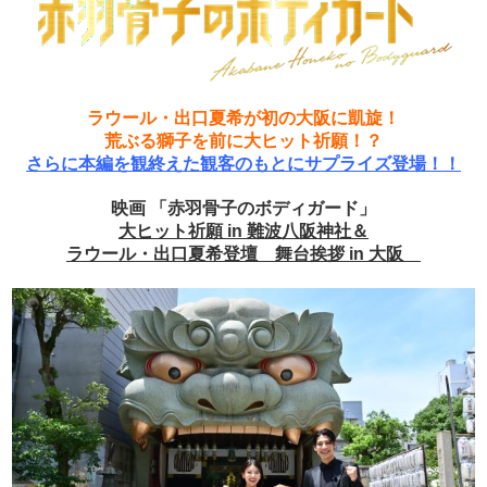
ラウール・出口夏希が初の大阪に凱旋！
荒ぶる獅子を前に大ヒット祈願！？
さらに本編を観終えた観客のもとにサプライズ登場！！
映画 「赤羽骨子のボディガード」
大ヒット祈願 in 難波八阪神社＆
ラウール・出口夏希登壇 舞台挨拶 in 大阪