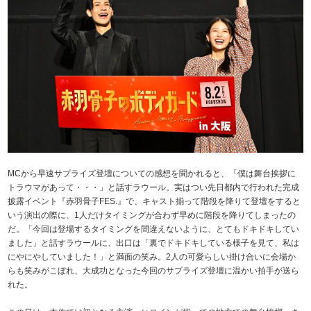
MCから早速サプライズ登壇についての感想を聞かれると、「僕は舞台挨拶に
トラウマがあって・・・」と話すラウール。実はつい先日都内で行われた完成
披露イベント『赤羽骨子FES.』で、キャスト揃って階段を降りて登壇をすると
いう演出の際に、1人だけタイミングが合わず早めに階段を降りてしまったの
だ。「今回は登場するタイミングを間違えないように、とてもドキドキしてい
ました」と話すラウールに、出口は「裏でドキドキしている様子を見て、私は
にやにやしていました！」と満面の笑み。2人の可愛らしい掛け合いに会場か
らも笑みがこぼれ、大成功となった今回のサプライズ登壇に温かい拍手が送ら
れた。