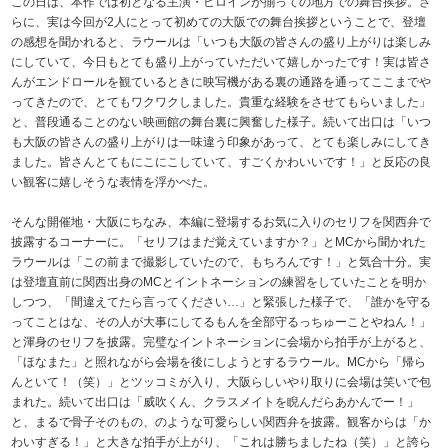
この日は、本作では初となる主演・ヒロインが揃っての地方での舞台挨拶。さ
らに、実は今回が2人にとって初めての大阪での舞台挨拶ということで、登壇
の感想を聞かれると、ラウールは「いつも大阪の皆さんの盛り上がりは楽しみ
にしていて、今日もとても盛り上がっていただいて嬉しかったです！実は皆さ
んがエンドロールを観ているときに映写機がある裏の通路を通ってここまでや
ってきたので、とてもワクワクしました。貴重な経験をさせてもらいました」
と、普段通ることのない映画館の舞台裏に興奮した様子。続いて出口は「いつ
も大阪の皆さんの盛り上がりは一味違う印象があって、とても楽しみにしてき
ました。皆さんとてもにこにこしていて、すごくかわいいです！」と反応の良
い観客に嬉しそうな表情を浮かべた。
そんな開催地・大阪にちなみ、本編に登場するお気に入りのセリフを関西弁で
披露するコーナーに。「セリフはまだ覚えていますか？」とMCから聞かれた
ラウールは「この前まで撮影していたので、もちろんです！」と気合十分。実
は登壇直前に関西出身のMCとイントネーションの練習をしていたことを明か
しつつ、「間違えてたら言ってください…」と緊張した様子で、「誰かを守る
ってことはな、その人が大事にしてるもんを全部守るっちゅーことやねん！」
と渾身のセリフを披露。完璧なイントネーションに会場から拍手が上がると、
「ほなまた」と照れながら会場を後にしようとするラウール。MCから「帰ら
んといて！（笑）」とツッコミが入り、大阪らしいやり取りに会場は笑いで包
まれた。続いて出口は「威吹くん、クラスメイトを睨んだらあかんでー！」
と、まるで骨子そのもの、のような可愛らしい関西弁を披露。観客からは「か
わいすぎる！」と大きな拍手が上がり、「これは勝ちましたね（笑）」と誇ら