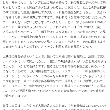
した！片手にカニ、もう片方にたこ焼きを持って、あの有名なポーズをして帰
りました（笑）」と関西グルメにまつわる思い出を語った。またこの舞台挨拶
の前に実施した難波八阪神社での大ヒット祈願の感想を聞かれると、「大きい
口を開けた獅子殿の迫力がすごすぎて、襲われそうな感覚になるほどだったの
で出口さんを守らないとなと思っていました！」と出口演じる赤羽骨子のボデ
ィガード・威吹荒邦らしいコメント。これに対し出口は「ウソつけ！（笑）」
と笑みを浮かべながら、「（獅子殿は）人が入れるくらいの大きさかな、と思
っていたので想像以上の迫力でびっくりしました。無事ご祈祷できたので、映
画もヒットするんじゃないかなと思っています」と話すと、それに応えるよう
に会場からは大きな拍手が。さっそくご利益を感じる反応となった。
上映後の舞台挨拶ということで、続いては本編に関する質問に。注目してほし
いポイントについて聞かれると、「僕は3年4組のみんなが一人ひとり紹介され
ていくシーンがとても好きです。観るほどにそれぞれの個性が楽しめるシーン
になっているので、ぜひ何回も観てほしい」（ラウール）、「私も倉庫のシャ
ッターが上がってボディガードのみんなが登場するシーンがとてもかっこよく
て大好きです。スピード感がある場面なので、何回もじっくり観返したいで
す！」（出口）と、個性豊かなクラスメイトの登場シーンがお気に入りと語る
2人。そんな登場人物それぞれのスキルが光る大迫力のシーンは、ぜひ映画館
で確かめてほしい。
最後に出口は「こうやって大阪の皆さんとお会いできる機会はなかなかないの