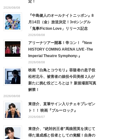
定！
2026/08/08
『中島健人のオールナイトニッポン』8
月14日（金）放送決定！3rdシングル
「鬼事/Fiction Love」リリース記念
2026/08/08
アリーナツアー開幕！帝コン！『New
HISTORY COMING ARENA LIVE -The
Imperial Theatre Symphony-』
2026/08/08
映画『白鳥とコウモリ』容疑者の息子役
松村北斗、被害者の娘役今田美桜 2人が
新たに挑む役どころとは？ 新規場面写真
解禁！
2026/08/08
東啓介、直筆サイン入りチェキプレゼン
ト！！ 映画『ブルーロック』
2026/08/07
東啓介、”絶対的王者”馬狼照英を演じて
得た達成感と役者としての覚醒！自身の