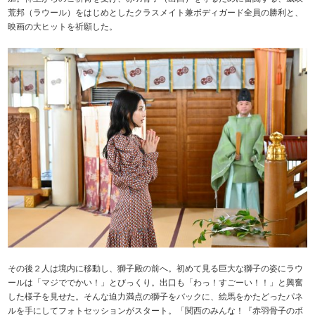
荒邦（ラウール）をはじめとしたクラスメイト兼ボディガード全員の勝利と、
映画の大ヒットを祈願した。
その後２人は境内に移動し、獅子殿の前へ。初めて見る巨大な獅子の姿にラウ
ールは「マジででかい！」とびっくり。出口も「わっ！すごーい！！」と興奮
した様子を見せた。そんな迫力満点の獅子をバックに、絵馬をかたどったパネ
ルを手にしてフォトセッションがスタート。「関西のみんな！『赤羽骨子のボ