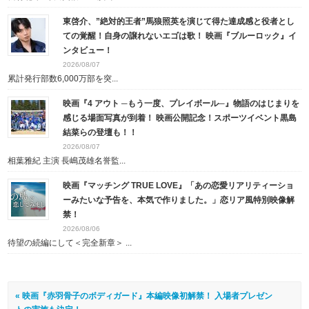
東啓介、”絶対的王者”馬狼照英を演じて得た達成感と役者とし
ての覚醒！自身の譲れないエゴは歌！ 映画『ブルーロック』イ
ンタビュー！
2026/08/07
累計発行部数6,000万部を突...
映画『4 アウト ─もう一度、プレイボール─』物語のはじまりを
感じる場面写真が到着！ 映画公開記念！スポーツイベント黒島
結菜らの登壇も！！
2026/08/07
相葉雅紀 主演 長嶋茂雄名誉監...
映画『マッチング TRUE LOVE』「あの恋愛リアリティーショ
ーみたいな予告を、本気で作りました。」恋リア風特別映像解
禁！
2026/08/06
待望の続編にして＜完全新章＞ ...
« 映画『赤羽骨子のボディガード』本編映像初解禁！ 入場者プレゼン