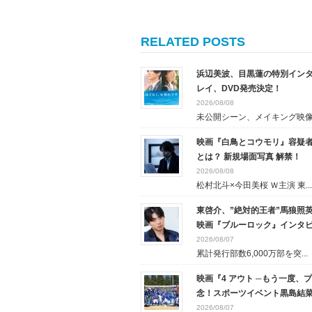
RELATED POSTS
浜辺美波、目黒蓮の特別インタ
レイ、DVD発売決定！
2026/08/08
未公開シーン、メイキング映像な
映画『白鳥とコウモリ』容疑者
とは？ 新規場面写真 解禁！
2026/08/08
松村北斗×今田美桜 Ｗ主演 東...
東啓介、”絶対的王者”馬狼照
映画『ブルーロック』インタ
2026/08/07
累計発行部数6,000万部を突...
映画『4 アウト ─もう一度
念！スポーツイベント黒島結
2026/08/07