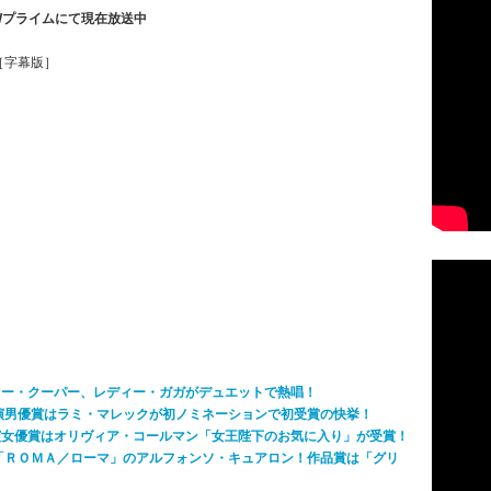
Wプライムにて現在放送中
0［字幕版］
リー・クーパー、レディー・ガガがデュエットで熱唱！
主演男優賞はラミ・マレックが初ノミネーションで初受賞の快挙！
演女優賞はオリヴィア・コールマン「女王陛下のお気に入り」が受賞！
は「ＲＯＭＡ／ローマ」のアルフォンソ・キュアロン！作品賞は「グリ