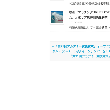
相葉雅紀 主演 長嶋茂雄名誉監..
映画『マッチング TRUE L
た。」恋リア風特別映像解禁
2026/08/06
待望の続編にして＜完全新章＞ .
« 「第91回アカデミー賞授賞式」 オー
ダム・ランバートがクイーンナンバーを！ 
「第91回アカデミー賞授賞式