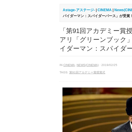
Astage-アステージ-
|
CINEMA
|
News(CIN
パイダーマン：スパイダーバース」が受賞
「第91回アカデミー賞
アリ「グリーンブック」
イダーマン：スパイダ
IN
CINEMA
,
NEWS(CINEMA)
· 2019/02/25
TAGS:
第91回アカデミー賞授賞式