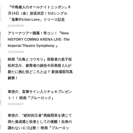
『中島健人のオールナイトニッポン』8
月14日（金）放送決定！3rdシングル
「鬼事/Fiction Love」リリース記念
2026/08/08
アリーナツアー開幕！帝コン！『New
HISTORY COMING ARENA LIVE -The
Imperial Theatre Symphony-』
2026/08/08
映画『白鳥とコウモリ』容疑者の息子役
松村北斗、被害者の娘役今田美桜 2人が
新たに挑む役どころとは？ 新規場面写真
解禁！
東啓介、直筆サイン入りチェキプレゼン
ト！！ 映画『ブルーロック』
2026/08/07
東啓介、”絶対的王者”馬狼照英を演じて
得た達成感と役者としての覚醒！自身の
譲れないエゴは歌！ 映画『ブルーロッ