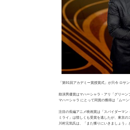
「第91回アカデミー賞授賞式」が只今 ロサ
助演男優賞はマハーシャラ・アリ「グリーン
マハーシャラ にとって同賞の獲得は「ムーン
注目の長編アニメ映画賞は「スパイダーマン
ミライ」は惜しくも受賞を逃したが、東京の
川村元気氏は、「また獲りにいきましょう」