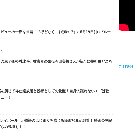
ビューの一部を公開！『ほどなく、お別れです』8月19日(水)ブルー
...
の息子役松村北斗、被害者の娘役今田美桜 2人が新たに挑む役どころ
@astag
英を演じて得た達成感と役者としての覚醒！自身の譲れないエゴは歌！
ビュー！
、プレイボール─』物語のはじまりを感じる場面写真が到着！ 映画公開記
菜らの登壇も！！