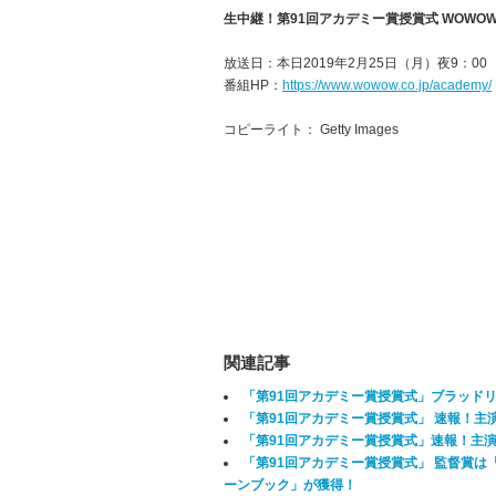
生中継！第91回アカデミー賞授賞式 WOWO
放送日：本日2019年2月25日（月）夜9：0
番組HP：
https://www.wowow.co.jp/academy/
コピーライト： Getty Images
関連記事
「第91回アカデミー賞授賞式」ブラッド
「第91回アカデミー賞授賞式」 速報！
「第91回アカデミー賞授賞式」速報！主
「第91回アカデミー賞授賞式」 監督賞
ーンブック」が獲得！