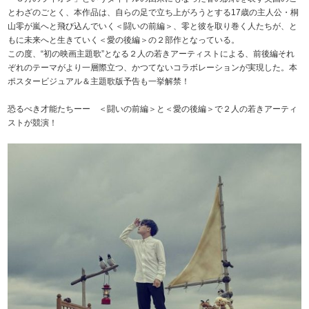
とわざのごとく、本作品は、自らの足で立ち上がろうとする17歳の主人公・桐
山零が嵐へと飛び込んでいく＜闘いの前編＞、零と彼を取り巻く人たちが、と
もに未来へと生きていく＜愛の後編＞の２部作となっている。
この度、“初の映画主題歌”となる２人の若きアーティストによる、前後編それ
ぞれのテーマがより一層際立つ、かつてないコラボレーションが実現した。本
ポスタービジュアル＆主題歌版予告も一挙解禁！
恐るべき才能たちーー ＜闘いの前編＞と＜愛の後編＞で２人の若きアーティ
ストが競演！