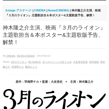
Astage-アステージ-
|
CINEMA
|
News(CINEMA)
| 神木隆之介主演、映画
『３月のライオン』主題歌担当＆本ポスター&主題歌版予告、解禁！
神木隆之介主演、映画『３月のライオン』
主題歌担当＆本ポスター&主題歌版予告、
解禁！
IN
CINEMA
,
NEWS(CINEMA)
· 2017/01/13
TAGS:
3月のライオン
,
BE NOBLE
,
ぼくのりりっくのぼうよみ
,
大友啓史監督
,
有村架純
,
神木
隆之介
,
羽海野チカ
,
藤原さくら
原作：羽海野チカ × 監督：大友啓史 × 主演：神木隆之介