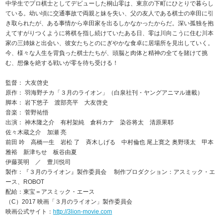
中学生でプロ棋士としてデビューした桐山零は、東京の下町にひとりで暮らし
ている。幼い頃に交通事故で両親と妹を失い、父の友人である棋士の幸田に引
き取られたが、ある事情から幸田家を出るしかなかったからだ。深い孤独を抱
えてすがりつくように将棋を指し続けていたある日、零は川向こうに住む川本
家の三姉妹と出会い、彼女たちとのにぎやかな食卓に居場所を見出していく。
今、様々な人生を背負った棋士たちが、頭脳と肉体と精神の全てを賭けて挑
む、想像を絶する戦いが零を待ち受ける！
監督： 大友啓史
原作： 羽海野チカ「３月のライオン」（白泉社刊・ヤングアニマル連載）
脚本： 岩下悠子 渡部亮平 大友啓史
音楽： 菅野祐悟
出演： 神木隆之介 有村架純 倉科カナ 染谷将太 清原果耶
佐々木蔵之介 加瀬 亮
前田 吟 高橋一生 岩松 了 斉木しげる 中村倫也 尾上寛之 奥野瑛太 甲本
雅裕 新津ちせ 板谷由夏
伊藤英明 ／ 豊川悦司
製作：『３月のライオン』製作委員会 制作プロダクション：アスミック・エ
ース、ROBOT
配給：東宝＝アスミック・エース
（C）2017 映画「３月のライオン」製作委員会
映画公式サイト：
http://3lion-movie.com