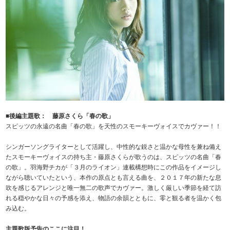
■後編主題歌： 藤原さくら「春の歌」
スピッツの永遠の名曲「春の歌」を天性のスモーキーヴォイスでカヴァー！！
シンガーソングライターとして活躍し、中性的な鋭さと温かな母性を兼ね備え
たスモーキーヴォイスの持ち主・藤原さくらが歌うのは、スピッツの名曲「春
の歌」。羽海野チカが「３月のライオン」連載構想時にこの作品をイメージし
ながら聴いていたという、本作の原点とも言える曲を、２０１７年の新たな息
吹を感じるアレンジと唯一無二の歌声でカヴァー。激しく厳しい季節を経て訪
れる穏やかな日々の予感を添え、物語の余韻とともに、零と観る者を温かく包
み込む。
主題歌版予告のここに注目！