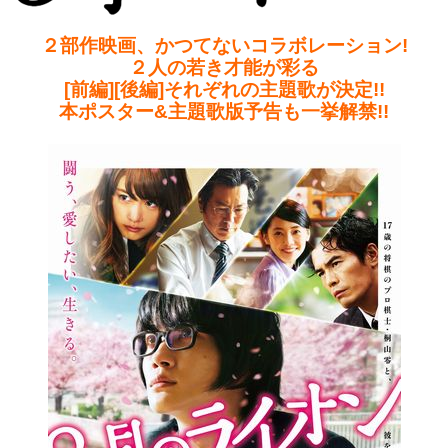
２部作映画、かつてないコラボレーション!
２人の若き才能が彩る
[前編][後編]それぞれの主題歌が決定!!
本ポスター&主題歌版予告も一挙解禁!!