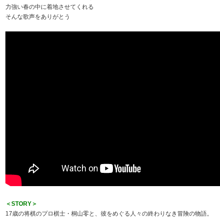
力強い春の中に着地させてくれる
そんな歌声をありがとう
＜STORY＞
17歳の将棋のプロ棋士・桐山零と、彼をめぐる人々の終わりなき冒険の物語。