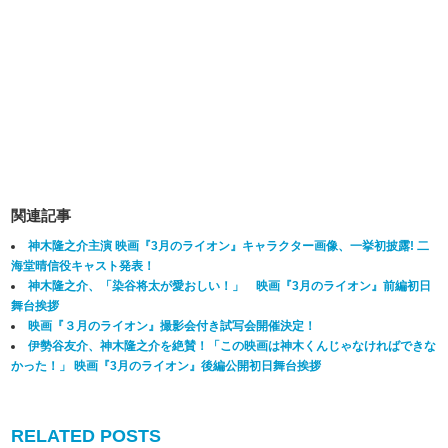
関連記事
神木隆之介主演 映画『3月のライオン』キャラクター画像、一挙初披露! 二
海堂晴信役キャスト発表！
神木隆之介、「染谷将太が愛おしい！」 映画『3月のライオン』前編初日
舞台挨拶
映画『３月のライオン』撮影会付き試写会開催決定！
伊勢谷友介、神木隆之介を絶賛！「この映画は神木くんじゃなければできな
かった！」 映画『3月のライオン』後編公開初日舞台挨拶
RELATED POSTS