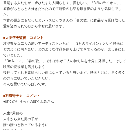
登場する人たちが、皆ひたすら人間らしく、愛おしい、「3月のライオン」。
原作がもともと大好きだったので主題歌のお話を頂き夢のような気持ちでし
た。
本作の原点にもなったというスピッツさんの「春の歌」に作品から受け取った
愛を込められて心から幸せに思います。
■大友啓史監督 コメント
才能豊かな二人の若いアーティストたちが、「3月のライオン」という映画に
どのように向き合い、どのような作品を創り上げてきてくるのか、楽しみにし
ていました。
「Be Noble」「春の歌」、それぞれが二人の持ち味を十分に発揮した、そして
映画の読後感を気持ちよく
後押してくれる素晴らしい曲になっていると思います。映画と共に、早く多く
の方々に聴いていただきたい、
そんな思いでいっぱいです。
■羽海野チカ コメント
●ぼくのりりっくのぼうよみさん
人生2周目の
未来から来た男の子が
ぽつぽつと歌っているように