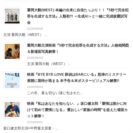
重岡大毅(WEST.) 本編の出来に自信たっぷり！！『5秒で完全犯
罪を生成する方法』人類初?! ＜生成AI＞と一緒に完成披露試写
会
2026/08/06
主演 重岡大毅（WEST.） ...
重岡大毅主演映画『5秒で完全犯罪を生成する方法』人物相関図
＆新場面写真解禁！
2026/08/05
主演 重岡大毅（WEST.） ...
映画『BYE BYE LOVE 探偵はBARにいる』怒涛のミステリー
展開に期待が高まる 本予告＆本ポスタービジュアル解禁!!
2026/08/04
この冬、最も切ない謎に包まれた...
映画『私はあなたを知らない、』坂口健太郎「愛情は誰かに向
けて初めて愛情になる」 愛おしい“家族の時間”を捉えた場面カ
ット解禁！
2026/08/01
坂口健太郎主演×中野量太原案・...