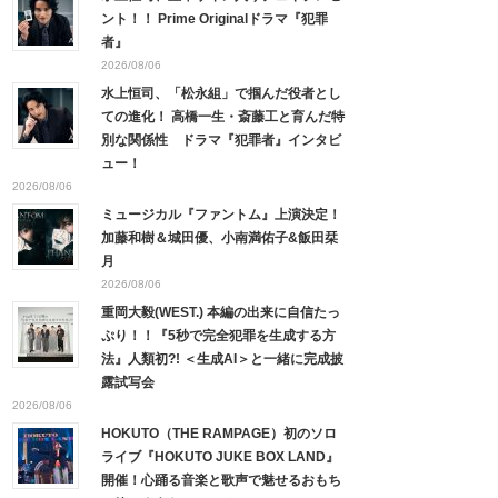
ント！！ Prime Originalドラマ『犯罪
者』
2026/08/06
水上恒司、「松永組」で掴んだ役者とし
ての進化！ 高橋一生・斎藤工と育んだ特
別な関係性 ドラマ『犯罪者』インタビ
ュー！
2026/08/06
ミュージカル『ファントム』上演決定！
加藤和樹＆城田優、小南満佑子&飯田栞
月
2026/08/06
重岡大毅(WEST.) 本編の出来に自信たっ
ぷり！！『5秒で完全犯罪を生成する方
法』人類初?! ＜生成AI＞と一緒に完成披
露試写会
2026/08/06
HOKUTO（THE RAMPAGE）初のソロ
ライブ『HOKUTO JUKE BOX LAND』
開催！心踊る音楽と歌声で魅せるおもち