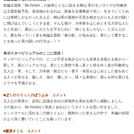
前編主題歌「Be Noble」の旋律とともに始まる桐山 零のモノローグが印象的
な主題歌版予告。冒頭描かれるのは、家族を交通事故で失い、生きていくため
には将棋しかなかった主人公・桐山零が孤独や不安を抱きながらも人生の闘い
に飛び込んでいこうとする姿。そんな彼が、川本家をはじめとする大切な人た
ちと出会い、愛おしい人たちを守るために「強くなるしかない」と立ち上が
り、愛を知っていく姿を後編主題歌「春の歌」が包み込む。果たして愛するこ
とを知った零の闘いの行方は―！？
本ポスタービジュアルのここに注目！
ティザービジュアルでの、どこか不安を抱きながらも未来を見据える姿から一
変して、新ビジュアルでは、凛とした表情で真っ直ぐと前を向く姿が印象的な
主人公・零。そして、川本家・棋士たち・香子・幸田をはじめとした彼をめぐ
る人々が見せる、厳しさ、強さ、優しさ―。様々な表情が、彼らを待ち受ける
ドラマを予感させる。
■ぼくのりりっくのぼうよみ コメント
主人公の零君が、必死に足掻き自分の居場所を求める様子に感動しました。
その姿から、Be Noble(＝気高くあれ)というタイトルを思い付きました。
エンドロールに流れるこの曲とともに、観終わった皆さんの中で、本編の余韻
がより深く響いていくことを願っています。
■藤原さくら コメント