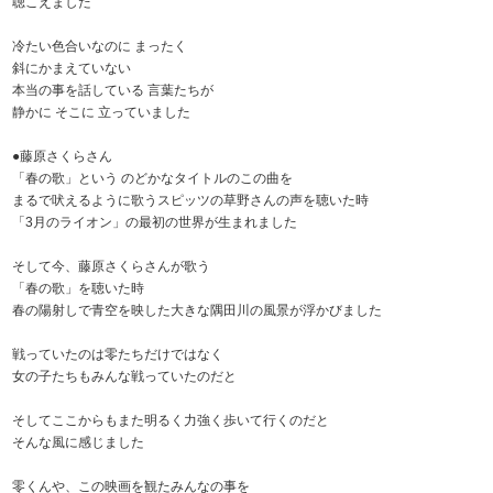
聴こえました
冷たい色合いなのに まったく
斜にかまえていない
本当の事を話している 言葉たちが
静かに そこに 立っていました
●藤原さくらさん
「春の歌」という のどかなタイトルのこの曲を
まるで吠えるように歌うスピッツの草野さんの声を聴いた時
「3月のライオン」の最初の世界が生まれました
そして今、藤原さくらさんが歌う
「春の歌」を聴いた時
春の陽射しで青空を映した大きな隅田川の風景が浮かびました
戦っていたのは零たちだけではなく
女の子たちもみんな戦っていたのだと
そしてここからもまた明るく力強く歩いて行くのだと
そんな風に感じました
零くんや、この映画を観たみんなの事を