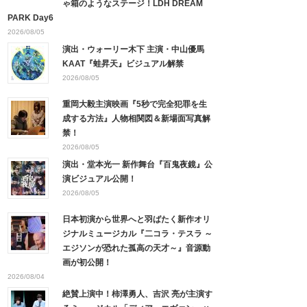
ゃ箱のようなステージ！LDH DREAM
PARK Day6
2026/08/05
演出・ウォーリー木下 主演・中山優馬
KAAT『蛙昇天』ビジュアル解禁
2026/08/05
重岡大毅主演映画『5秒で完全犯罪を生
成する方法』人物相関図＆新場面写真解
禁！
2026/08/05
演出・堂本光一 新作舞台『百鬼夜鏡』公
演ビジュアル公開！
2026/08/05
日本初演から世界へと羽ばたく新作オリ
ジナルミュージカル『二コラ・テスラ ～
エジソンが恐れた孤高の天才～』音源動
画が初公開！
2026/08/04
絶賛上演中！柿澤勇人、吉沢 亮が主演す