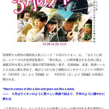
羽海野チカ原作の国民的人気コミック「３月のライオン」を、『るろうに剣
心』シリーズの大友啓史監督が、『君の名は。』の神木隆之介を主演に迎え、
連載10年を迎える年に運命の実写映画化！親子、兄弟姉妹、友達、師弟――人
と人を結ぶ愛を求めて、魂がぶつかり合う感動のエンタテインメント<2部作>
が、3月18日（土）より【前編】が、 4月22日（土）より【後編】が全国公
開される。
“March comes in like a lion and goes out like a lamb.
—— ３月はライオンのように荒々しい気候で始まり、子羊のように穏やかに
終わる
「３月のライオン」というタイトルの由来にもなった春の訪れを表す英国のこ