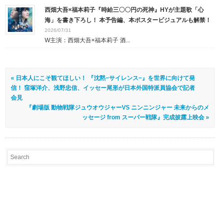
西畑大吾×福本莉子『時給三〇〇円の死神』HYが主題歌「心
海」を書き下ろし！ 本予告編、本ポスタービジュアルも解禁！
2026/07/31
W主演：西畑大吾×福本莉子 酒...
« 日本人にこそ観てほしい！ 『沈黙−サイレンス−』を世界に向けて発
信！ 窪塚洋介、浅野忠信、イッセー尾形が日本外国特派員協会で記者
会見
『劇場版 動物戦隊ジュウオウジャーVS ニンニンジャー 未来からのメ
ッセージ from スーパー戦隊』完成披露上映会 »