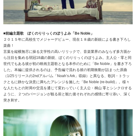
■前編主題歌 ぼくのりりっくのぼうよみ「Be Noble」
２０１５年に高校生でメジャーデビュー、現在１８歳の新鋭による書き下ろし
楽曲！
言葉を縦横無尽に操る文学性の高いリリックで、音楽業界のみならず多方面か
ら注目を集める弱冠18歳の新鋭、ぼくのりりっくのぼうよみ。主人公・零と同
世代でもある彼が初の映画主題歌となる本作のために「Be Noble」を書き下ろ
した。本編に提供されるのは、予告編で流れる彼の初期衝動が詰まった原曲
（1/25リリースの2ndアルバム「Noah’s Ark」収録）と異なる、歌詞・トラッ
クともに静かな決意に満ちたアレンジを施した「Be Noble (re-build)」。様々
な人たちとの対局や交流を通じて変わっていく主人公・桐山 零とシンクロする
ように、２つのバージョンが観る前と観た後それぞれの感情に寄り添い、深く
突き刺す。