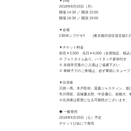
▼日程
2018年8月20日（月）
開場 14:30 ／ 開演 15:00
開場 18:30 ／ 開演 19:00
▼会場
CBGKシブゲキ!! (東京都渋谷区道玄坂2-2
▼チケット料金
前売￥3,500 当日￥4,000（全席指定、税込
※ フォトタイムあり、ハイタッチ参加付き
※ 未就学児童のご入場はご遠慮下さい
※ 車椅子でのご来場は、必ず事前にキュー
▼出演者
川原一馬、木戸邑弥、冨森ジャスティン、坂
市川理矩、花塚廉太郎、中谷優心、岩橋大、
※出演者は変更になる可能性がございます。
◆ 一般発売
2018年6月30日（土）予定
チケットぴあにて発売