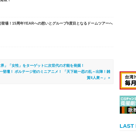
ー発表！
初登場！15周年YEARへの想いとグループ9度目となるドームツアーへ
「世界」「女性」をターゲットに次世代の才能を発掘！
一登壇！ ボルテージ初のミニアニメ！ 「天下統一恋の乱～出陣！雑
賀4人衆～」 »
LAST