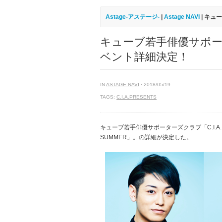
Astage-アステージ-
|
Astage NAVI
| キュ
キューブ若手俳優サポーターズ
ベント詳細決定！
IN
ASTAGE NAVI
· 2018/05/19
TAGS:
C.I.A.PRESENTS
キューブ若手俳優サポーターズクラブ「C.I.A.」がお
SUMMER」。の詳細が決定した。