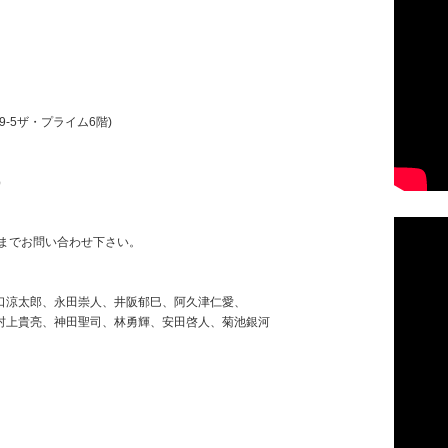
9-5ザ・プライム6階)
）
ブまでお問い合わせ下さい。
口涼太郎、永田崇人、井阪郁巳、阿久津仁愛、
村上貴亮、神田聖司、林勇輝、安田啓人、菊池銀河