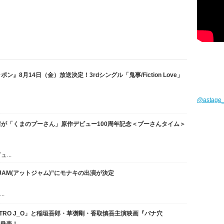
』8月14日（金）放送決定！3rdシングル「鬼事/Fiction Love」
@astag
が「くまのプーさん」原作デビュー100周年記念＜プーさんタイム＞
...
AM(アットジャム)”にモナキの出演が決定
.
TRO J_O」と稲垣吾郎・草彅剛・香取慎吾主演映画『バナ穴