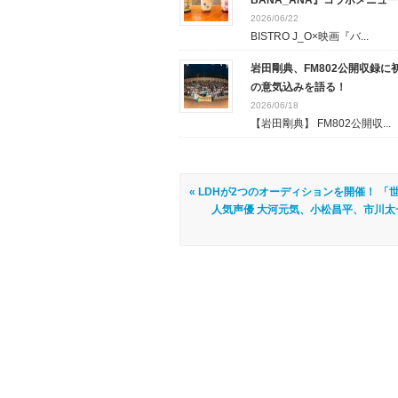
BANA_ANA』コラボメニュ
2026/06/22
BISTRO J_O×映画『バ...
岩田剛典、FM802公開収録に
の意気込みを語る！
2026/06/18
【岩田剛典】 FM802公開収...
« LDHが2つのオーディションを開催！ 
人気声優 大河元気、小松昌平、市川太