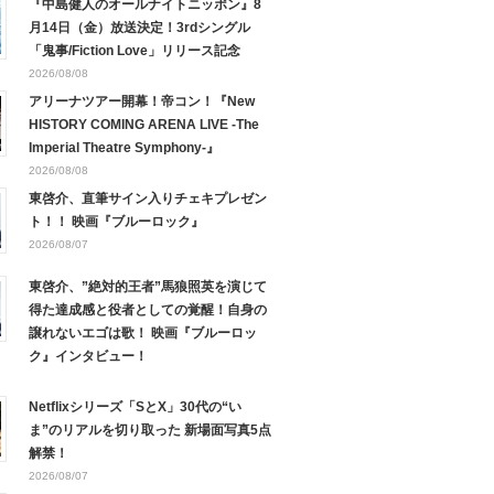
『中島健人のオールナイトニッポン』8
月14日（金）放送決定！3rdシングル
「鬼事/Fiction Love」リリース記念
2026/08/08
アリーナツアー開幕！帝コン！『New
HISTORY COMING ARENA LIVE -The
Imperial Theatre Symphony-』
2026/08/08
東啓介、直筆サイン入りチェキプレゼン
ト！！ 映画『ブルーロック』
2026/08/07
東啓介、”絶対的王者”馬狼照英を演じて
得た達成感と役者としての覚醒！自身の
譲れないエゴは歌！ 映画『ブルーロッ
ク』インタビュー！
Netflixシリーズ「SとX」30代の“い
ま”のリアルを切り取った 新場面写真5点
解禁！
2026/08/07