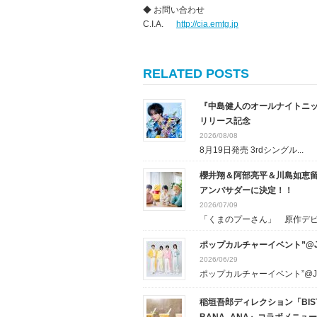
◆ お問い合わせ
C.I.A.
http://cia.emtg.jp
RELATED POSTS
『中島健人のオールナイトニッポン
リリース記念
2026/08/08
8月19日発売 3rdシングル...
櫻井翔＆阿部亮平＆川島如恵留
アンバサダーに決定！！
2026/07/09
「くまのプーさん」 原作デビュ
ポップカルチャーイベント”@J
2026/06/29
ポップカルチャーイベント”@J..
稲垣吾郎ディレクション「BIS