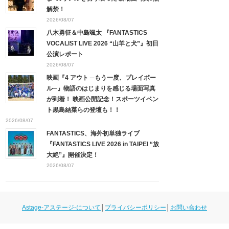
解禁！
2026/08/07
八木勇征＆中島颯太 『FANTASTICS
VOCALIST LIVE 2026 “山羊と犬”』初日
公演レポート
2026/08/07
映画『4 アウト ─もう一度、プレイボー
ル─』物語のはじまりを感じる場面写真
が到着！ 映画公開記念！スポーツイベン
ト黒島結菜らの登壇も！！
2026/08/07
FANTASTICS、海外初単独ライブ
『FANTASTICS LIVE 2026 in TAIPEI “放
大絶”』開催決定！
2026/08/07
Astage-アステージ-について
│
プライバシーポリシー
│
お問い合わせ