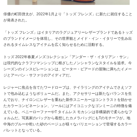
俳優の町田啓太が、2022年1月より「トッズ フレンズ」に新たに就任すること
が発表された。
「トッズ フレンズ」はイタリアのラグジュアリーレザーブランドであるトッズ
のブランドイメージを体現し、その世界観とメイド・イン・イタリーで生み出
されるタイムレスなアイテムを広く知らせるために活動する。
トッズ 2022年春夏メンズコレクション「アンダー・ザ・イタリアン・サン」
は現代的なクラフツマンシップに根ざしたノンシャランなスタイルを追求。今
シーズンのインスピレーションは、ピーター・ビアードの冒険に満ちたイメー
ジとアーバン・サファリのアイディアだ。
レジャーに焦点を当てたワードローブは、テイラリングのアイテムでさえソフ
トで包み込むようなボリュームだ。また、アクセサリーは新たなバランスを生
んでおり、ナイロンにレザーを重ねた新作スニーカーはコントラストを効かせ
たカラーコンビネーション、ソールにはアイコニックなゴンミーニの特徴を備
えている。ペニーローファーやT タイムレス モカシンは非構築的で柔らかなフ
ォルムだ。写真家のバッグから着想したカメラバッグにもTのモチーフが。地
中海のブルーや乾いた砂のベージュが様々なバリエーションで登場するカラー
パレットとなっている。