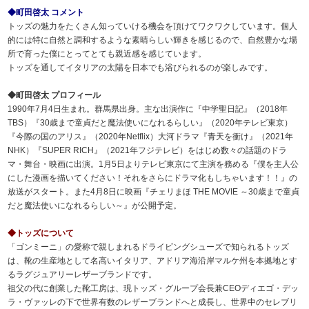
◆町田啓太 コメント
トッズの魅力をたくさん知っていける機会を頂けてワクワクしています。個人
的には特に自然と調和するような素晴らしい輝きを感じるので、自然豊かな場
所で育った僕にとってとても親近感を感じています。
トッズを通してイタリアの太陽を日本でも浴びられるのが楽しみです。
◆町田啓太 プロフィール
1990年7月4日生まれ。群馬県出身。主な出演作に『中学聖日記』（2018年
TBS）『30歳まで童貞だと魔法使いになれるらしい』（2020年テレビ東京）
『今際の国のアリス』（2020年Netflix）大河ドラマ『青天を衝け』（2021年
NHK）『SUPER RICH』（2021年フジテレビ）をはじめ数々の話題のドラ
マ・舞台・映画に出演。1月5日よりテレビ東京にて主演を務める『僕を主人公
にした漫画を描いてください！それをさらにドラマ化もしちゃいます！！』の
放送がスタート。また4月8日に映画『チェリまほ THE MOVIE ～30歳まで童貞
だと魔法使いになれるらしい～』が公開予定。
◆トッズについて
「ゴンミーニ」の愛称で親しまれるドライビングシューズで知られるトッズ
は、靴の生産地として名高いイタリア、アドリア海沿岸マルケ州を本拠地とす
るラグジュアリーレザーブランドです。
祖父の代に創業した靴工房は、現トッズ・グループ会長兼CEOディエゴ・デッ
ラ・ヴァッレの下で世界有数のレザーブランドへと成長し、世界中のセレブリ