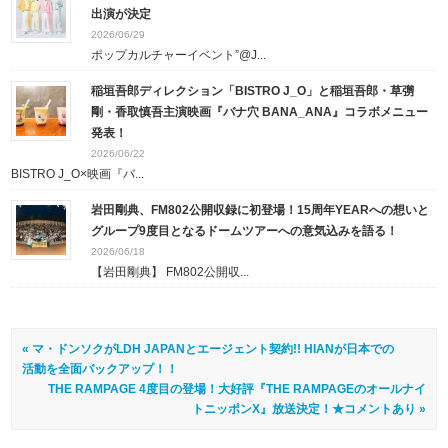
出演が決定
2026/06/29
ポップカルチャーイベント”@J...
稲垣吾郎ディレクション「BISTRO J_O」と稲垣吾郎・草彅
剛・香取慎吾主演映画『バナ穴 BANA_ANA』コラボメニュー
発表！
2026/06/22
BISTRO J_O×映画『バ...
岩田剛典、FM802公開収録に初登場！15周年YEARへの想いと
グループ9度目となるドームツアーへの意気込みを語る！
2026/06/18
【岩田剛典】 FM802公開収...
« マ・ドンソクがLDH JAPANとエージェント契約!! HIANが日本での
活動を全面バックアップ！！
THE RAMPAGE 4度目の登場！大好評『THE RAMPAGEのオールナイ
トニッポンX』放送決定！★コメントあり »