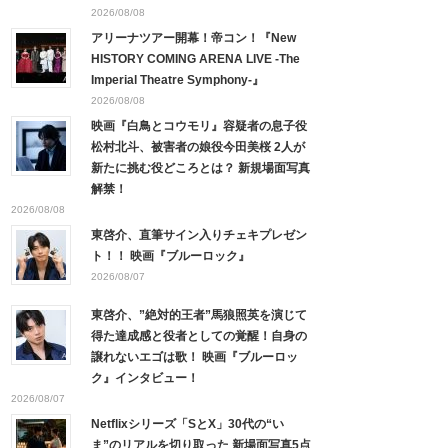
2026/08/08
アリーナツアー開幕！帝コン！『New
HISTORY COMING ARENA LIVE -The
Imperial Theatre Symphony-』
2026/08/08
映画『白鳥とコウモリ』容疑者の息子役
松村北斗、被害者の娘役今田美桜 2人が
新たに挑む役どころとは？ 新規場面写真
解禁！
2026/08/08
東啓介、直筆サイン入りチェキプレゼン
ト！！ 映画『ブルーロック』
2026/08/07
東啓介、”絶対的王者”馬狼照英を演じて
得た達成感と役者としての覚醒！自身の
譲れないエゴは歌！ 映画『ブルーロッ
ク』インタビュー！
2026/08/07
Netflixシリーズ「SとX」30代の“い
ま”のリアルを切り取った 新場面写真5点