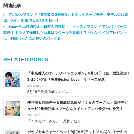
関連記事
アパレルブランド「STUDIO SEVEN」トラックスーツ発売！モデルには那
須川天心、町田啓太ら7名を起用！
Snow Man渡辺翔太、日本人男性初！「トッズ」ブランド アンバサダーに
就任！ ミラノで撮影した写真はラウールを意識！？ バレンタインプレゼント
は「阿部ちゃんにお揃いのバックを」
RELATED POSTS
『中島健人のオールナイトニッポン』8月14日（金）放送決定！
3rdシングル「鬼事/Fiction Love」リリース記念
2026/08/08
8月19日発売 3rdシングル...
櫻井翔＆阿部亮平＆川島如恵留が「くまのプーさん」原作デビ
ュー100周年記念＜プーさんタイム＞アンバサダーに決定！！
2026/07/09
「くまのプーさん」 原作デビュ...
ポップカルチャーイベント”@JAM(アットジャム)”にモナキの