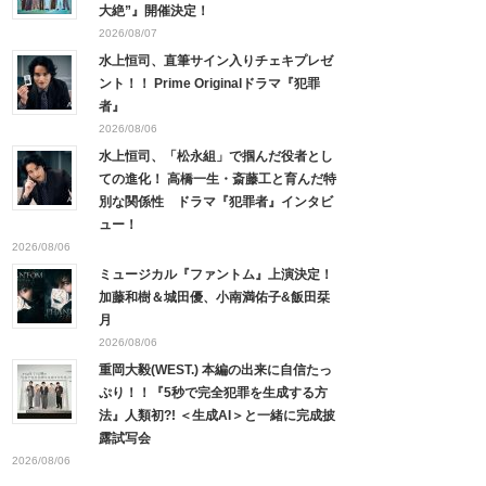
大絶”』開催決定！
2026/08/07
水上恒司、直筆サイン入りチェキプレゼ
ント！！ Prime Originalドラマ『犯罪
者』
2026/08/06
水上恒司、「松永組」で掴んだ役者とし
ての進化！ 高橋一生・斎藤工と育んだ特
別な関係性 ドラマ『犯罪者』インタビ
ュー！
2026/08/06
ミュージカル『ファントム』上演決定！
加藤和樹＆城田優、小南満佑子&飯田栞
月
2026/08/06
重岡大毅(WEST.) 本編の出来に自信たっ
ぷり！！『5秒で完全犯罪を生成する方
法』人類初?! ＜生成AI＞と一緒に完成披
露試写会
2026/08/06