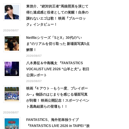
東啓介、”絶対的王者”馬狼照英を演じて
得た達成感と役者としての覚醒！自身の
譲れないエゴは歌！ 映画『ブルーロッ
ク』インタビュー！
2026/08/07
Netflixシリーズ「SとX」30代の“い
ま”のリアルを切り取った 新場面写真5点
解禁！
2026/08/07
八木勇征＆中島颯太 『FANTASTICS
VOCALIST LIVE 2026 “山羊と犬”』初日
公演レポート
2026/08/07
映画『4 アウト ─もう一度、プレイボー
ル─』物語のはじまりを感じる場面写真
が到着！ 映画公開記念！スポーツイベン
ト黒島結菜らの登壇も！！
2026/08/07
FANTASTICS、海外初単独ライブ
『FANTASTICS LIVE 2026 in TAIPEI “放