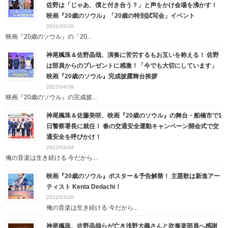
佐野は「じゃあ、僕と付き合う？」と声をかけ会場を沸かす！
映画『20歳のソウル』「20歳の特別試写会」イベント
2022/05/10
映画『20歳のソウル』の「20...
神尾楓珠＆佐野晶哉、演奏に苦労するもお互いを称える！ 佐野
は部員からのプレゼントに感激！「今でも大切にしています」
映画『20歳のソウル』完成披露舞台挨拶
2022/04/28
映画『20歳のソウル』の完成披...
神尾楓珠＆佐藤美咲、映画『20歳のソウル』の舞台・船橋市で1
日警察署長に就任！ 春の交通安全運動キャンペーン開会式で交
通安全を呼びかけ！
2022/04/04
俺の音楽は生き続ける 今だから...
映画『20歳のソウル』ポスター＆予告解禁！ 主題歌は新進アー
ティスト Kenta Dedachi！
2022/03/20
俺の音楽は生き続ける 今だから...
神尾楓珠、佐野晶哉らが亡き浅野大義さんと吹奏楽部員へ感謝