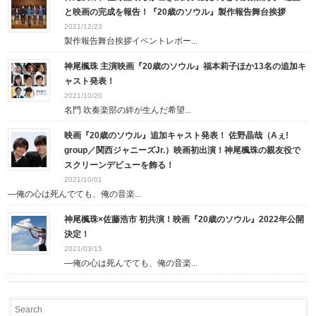
と映画の完成を報告！『20歳のソウル』製作報告舞台挨拶
2021/12/23
製作報告舞台挨拶イベントレポー...
神尾楓珠 主演映画『20歳のソウル』福本莉子ほか13名の追加キ
ャスト発表！
2021/10/20
名門 吹奏楽部の絆が生んだ希望...
映画『20歳のソウル』追加キャスト発表！ 佐野晶哉（Aぇ!
group／関西ジャニーズJr.）映画初出演！神尾楓珠の親友役で
スクリーンデビューを飾る！
2021/10/01
—俺の心は死んでても、俺の音楽...
神尾楓珠×佐藤浩市 初共演！映画『20歳のソウル』2022年公開
決定！
2021/03/15
—俺の心は死んでても、俺の音楽...