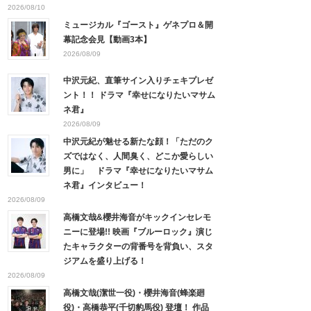
2026/08/10
ミュージカル『ゴースト』ゲネプロ＆開
幕記念会見【動画3本】
2026/08/09
中沢元紀、直筆サイン入りチェキプレゼ
ント！！ ドラマ『幸せになりたいマサム
ネ君』
2026/08/09
中沢元紀が魅せる新たな顔！「ただのク
ズではなく、人間臭く、どこか愛らしい
男に」 ドラマ『幸せになりたいマサム
ネ君』インタビュー！
2026/08/09
高橋文哉&櫻井海音がキックインセレモ
ニーに登場!! 映画『ブルーロック』演じ
たキャラクターの背番号を背負い、スタ
ジアムを盛り上げる！
2026/08/09
高橋文哉(潔世一役)・櫻井海音(蜂楽廻
役)・高橋恭平(千切豹馬役) 登壇！ 作品