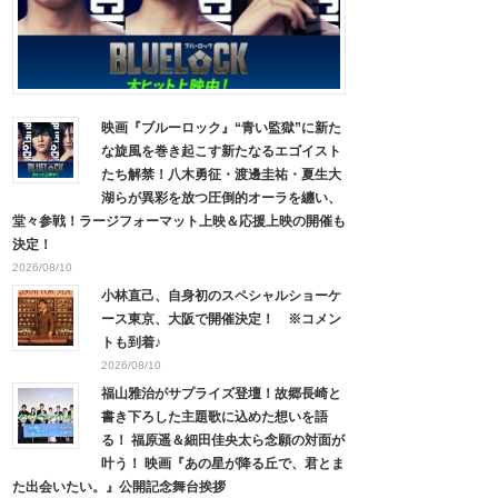
映画『ブルーロック』“青い監獄”に新た
な旋風を巻き起こす新たなるエゴイスト
たち解禁！八木勇征・渡邊圭祐・夏生大
湖らが異彩を放つ圧倒的オーラを纏い、
堂々参戦！ラージフォーマット上映＆応援上映の開催も
決定！
2026/08/10
小林直己、自身初のスペシャルショーケ
ース東京、大阪で開催決定！ ※コメン
トも到着♪
2026/08/10
福山雅治がサプライズ登壇！故郷長崎と
書き下ろした主題歌に込めた想いを語
る！ 福原遥＆細田佳央太ら念願の対面が
叶う！ 映画『あの星が降る丘で、君とま
た出会いたい。』公開記念舞台挨拶