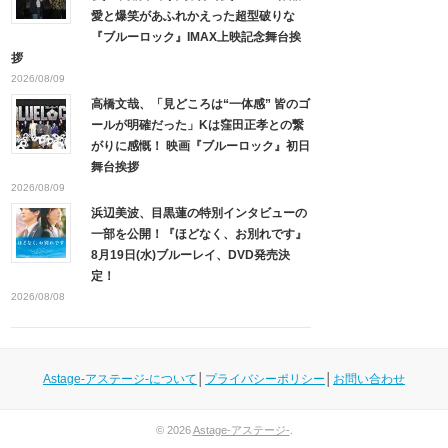
愛と爆笑があふれかえった超型破りな
『ブルーロック』IMAX上映記念舞台挨
拶
2026/08/09
高橋文哉、「見どころは“一体感” 皆のゴ
ールが明確だった」Kは窪田正孝との繋
がりに感慨！ 映画『ブルーロック』初日
舞台挨拶
2026/08/09
浜辺美波、目黒蓮の特別インタビューの
一部を公開！『ほどなく、お別れです』
8月19日(水)ブルーレイ、DVD発売決
定！
2026/08/08
Astage-アステージ-について
│
プライバシーポリシー
│
お問い合わせ
© 2026
Astage-アステージ-
.