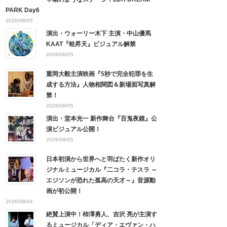
PARK Day6
2026/08/05
演出・ウォーリー木下 主演・中山優馬
KAAT『蛙昇天』ビジュアル解禁
2026/08/05
重岡大毅主演映画『5秒で完全犯罪を生
成する方法』人物相関図＆新場面写真解
禁！
2026/08/05
演出・堂本光一 新作舞台『百鬼夜鏡』公
演ビジュアル公開！
2026/08/05
日本初演から世界へと羽ばたく新作オリ
ジナルミュージカル『二コラ・テスラ ～
エジソンが恐れた孤高の天才～』音源動
画が初公開！
2026/08/04
絶賛上演中！柿澤勇人、吉沢 亮が主演す
るミュージカル「ディア・エヴァン・ハ