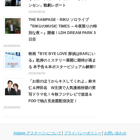
ンセン」観劇レポート
2026/08/04
THE RAMPAGE・RIKU ソロライブ
『RIKUのMUSIC TIMES ～今夜限りの特
別な夜～』開催！LDH DREAM PARK 5
日目
2026/08/04
映画『BYE BYE LOVE 探偵はBARにい
る』怒涛のミステリー展開に期待が高ま
る 本予告＆本ポスタービジュアル解禁!!
2026/08/04
「お前のほうからキスしてくれよ」鈴木
仁＆押田岳 W主演で人気漫画待望の実
写ドラマ化！今秋フジテレビで放送＆
FODで独占見放題配信決定！
2026/08/04
Astage-アステージ-について
│
プライバシーポリシー
│
お問い合わせ