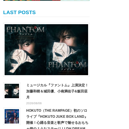
LAST POSTS
ミュージカル『ファントム』上演決定！
加藤和樹＆城田優、小南満佑子&飯田栞
月
2026/08/06
HOKUTO（THE RAMPAGE）初のソロ
ライブ『HOKUTO JUKE BOX LAND』
開催！心踊る音楽と歌声で魅せるおもち
ゃ箱のようなステージ！LDH DREAM