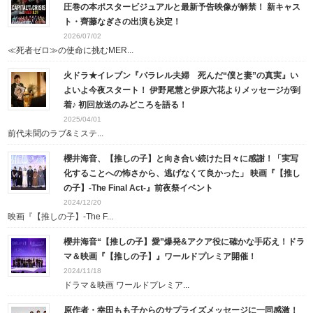
圧巻の本ポスタービジュアルと最新予告映像が解禁！ 新キャス
ト・齊藤なぎさの出演も決定！
2026/07/02
≪死者ゼロ≫の使命に挑むMER...
火ドラ★イレブン『パラレル夫婦 死んだ“僕と妻”の真実』い
よいよ今夜スタート！ 伊野尾慧と伊原六花よりメッセージが到
着♪ 初回放送のみどころを語る！
2025/04/01
前代未聞のラブ&ミステ...
櫻井海音、【推しの子】と向き合い続けた日々に感謝！「実写
化することへの怖さから、逃げなくて良かった」 映画『【推し
の子】-The Final Act-』前夜祭イベント
2024/12/20
映画『【推しの子】-The F...
櫻井海音“【推しの子】愛”爆発&アクア役に確かな手応え！ドラ
マ＆映画『【推しの子】』ワールドプレミア開催！
2024/11/18
ドラマ＆映画 ワールドプレミア...
原作者・幸田もも子からのサプライズメッセージに一同感激！