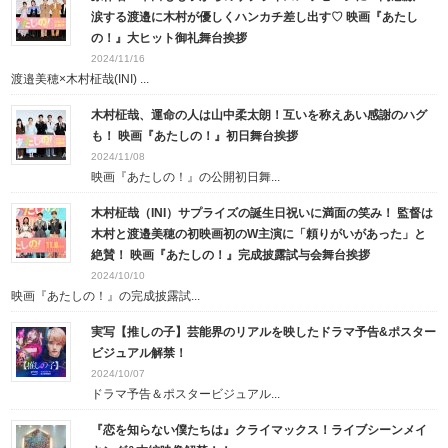
涙する渡邉に木村が優しくハンカチ差し出す♡ 映画『あたし
の！』大ヒット御礼舞台挨拶
2024/11/16
渡邉美穂×木村柾哉(INI) ...
木村柾哉、運命の人は山中柔太朗！互いを称えあい感謝のハグ
も！ 映画『あたしの！』初日舞台挨拶
2024/11/08
映画『あたしの！』の公開初日舞...
木村柾哉（INI）サプライズの誕生日祝いに満面の笑み！ 監督は
木村と渡邉美穂の初映画初のW主演に「頼りがいがあった」と
絶賛！ 映画『あたしの！』完成披露試与会舞台挨拶
2024/10/10
映画『あたしの！』の完成披露試...
実写【推しの子】芸能界のリアルを映したドラマ予告&ポスター
ビジュアル解禁！
2024/10/07
ドラマ予告＆ポスタービジュアル...
『恋を知らない僕たちは』クライマックス！ライブシーンメイ