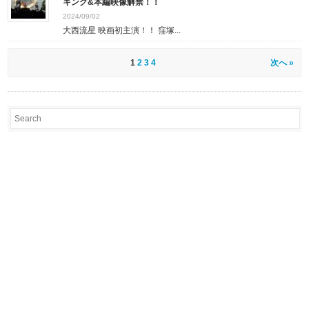
キング&本編映像解禁！！
2024/09/02
大西流星 映画初主演！！ 窪塚...
1
2
3
4
次へ »