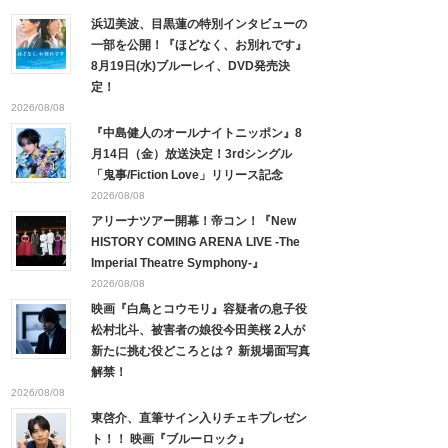
浜辺美波、目黒蓮の特別インタビューの
一部を公開！『ほどなく、お別れです』
8月19日(水)ブルーレイ、DVD発売決
定！
2026/08/08
『中島健人のオールナイトニッポン』8
月14日（金）放送決定！3rdシングル
「鬼事/Fiction Love」リリース記念
2026/08/08
アリーナツアー開幕！帝コン！『New
HISTORY COMING ARENA LIVE -The
Imperial Theatre Symphony-』
2026/08/08
映画『白鳥とコウモリ』容疑者の息子役
松村北斗、被害者の娘役今田美桜 2人が
新たに挑む役どころとは？ 新規場面写真
解禁！
2026/08/08
東啓介、直筆サイン入りチェキプレゼン
ト！！ 映画『ブルーロック』