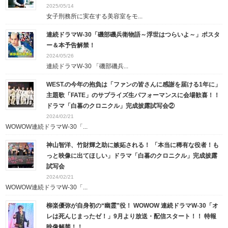
2025/05/14
女子刑務所に実在する美容室をモ...
連続ドラマW-30「磯部磯兵衛物語～浮世はつらいよ～」ポスタ
ー＆本予告解禁！
2024/05/26
連続ドラマW-30 「磯部磯兵...
WEST.の今年の抱負は「ファンの皆さんに感謝を届ける1年に」
主題歌「FATE」のサプライズ生パフォーマンスに会場歓喜！！
ドラマ「白暮のクロニクル」完成披露試写会②
2024/02/21
WOWOW連続ドラマW-30「...
神山智洋、竹財輝之助に嫉妬される！ 「本当に稀有な役者！も
っと映像に出てほしい」ドラマ「白暮のクロニクル」完成披露
試写会
2024/02/21
WOWOW連続ドラマW-30「...
柳楽優弥が自身初の“幽霊”役！ WOWOW 連続ドラマW-30「オ
レは死んじまったゼ！」9月より放送・配信スタート！！ 特報
映像解禁！！