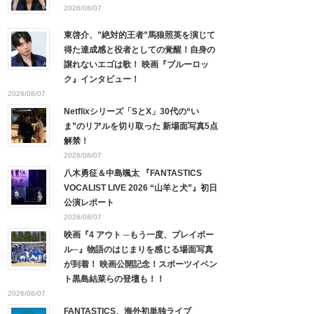
2026/08/07
東啓介、”絶対的王者”馬狼照英を演じて
得た達成感と役者としての覚醒！自身の
譲れないエゴは歌！ 映画『ブルーロッ
ク』インタビュー！
2026/08/07
Netflixシリーズ「SとX」30代の“い
ま”のリアルを切り取った 新場面写真5点
解禁！
2026/08/07
八木勇征＆中島颯太 『FANTASTICS
VOCALIST LIVE 2026 “山羊と犬”』初日
公演レポート
2026/08/07
映画『4 アウト ─もう一度、プレイボー
ル─』物語のはじまりを感じる場面写真
が到着！ 映画公開記念！スポーツイベン
ト黒島結菜らの登壇も！！
2026/08/07
FANTASTICS、海外初単独ライブ