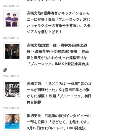
2026/08/09
高橋文哉&櫻井海音がキックインセレモ
ニーに登場!! 映画『ブルーロック』演じ
たキャラクターの背番号を背負い、スタ
ジアムを盛り上げる！
2026/08/09
高橋文哉(潔世一役)・櫻井海音(蜂楽廻
役)・高橋恭平(千切豹馬役) 登壇！ 作品
愛と爆笑があふれかえった超型破りな
『ブルーロック』IMAX上映記念舞台挨
拶
2026/08/09
高橋文哉、「見どころは“一体感” 皆のゴ
ールが明確だった」Kは窪田正孝との繋
がりに感慨！ 映画『ブルーロック』初日
舞台挨拶
2026/08/09
浜辺美波、目黒蓮の特別インタビューの
一部を公開！『ほどなく、お別れです』
8月19日(水)ブルーレイ、DVD発売決