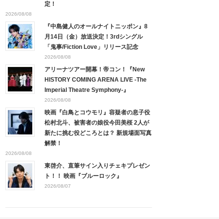
定！
2026/08/08
『中島健人のオールナイトニッポン』8
月14日（金）放送決定！3rdシングル
「鬼事/Fiction Love」リリース記念
2026/08/08
アリーナツアー開幕！帝コン！『New
HISTORY COMING ARENA LIVE -The
Imperial Theatre Symphony-』
2026/08/08
映画『白鳥とコウモリ』容疑者の息子役
松村北斗、被害者の娘役今田美桜 2人が
新たに挑む役どころとは？ 新規場面写真
解禁！
2026/08/08
東啓介、直筆サイン入りチェキプレゼン
ト！！ 映画『ブルーロック』
2026/08/07