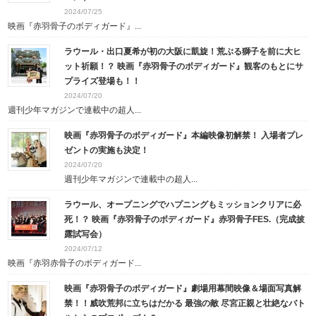
2024/07/25
映画『赤羽骨子のボディガード』...
ラウール・出口夏希が初の大阪に凱旋！荒ぶる獅子を前に大ヒ
ット祈願！？ 映画『赤羽骨子のボディガード』観客のもとにサ
プライズ登場も！！
2024/07/20
週刊少年マガジンで連載中の超人...
映画『赤羽骨子のボディガード』本編映像初解禁！ 入場者プレ
ゼントの実施も決定！
2024/07/20
週刊少年マガジンで連載中の超人...
ラウール、オープニングでハプニングもミッションクリアに必
死！？ 映画『赤羽骨子のボディガード』赤羽骨子FES.（完成披
露試写会）
2024/07/12
映画『赤羽赤骨子のボディガード...
映画『赤羽骨子のボディガード』劇場用幕間映像＆場面写真解
禁！！威吹荒邦に立ちはだかる 最強の敵 尽宮正親と壮絶なバト