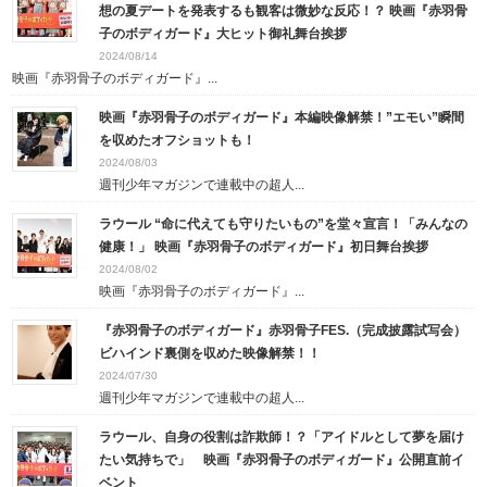
想の夏デートを発表するも観客は微妙な反応！？ 映画『赤羽骨
子のボディガード』大ヒット御礼舞台挨拶
2024/08/14
映画『赤羽骨子のボディガード』...
映画『赤羽骨子のボディガード』本編映像解禁！”エモい”瞬間
を収めたオフショットも！
2024/08/03
週刊少年マガジンで連載中の超人...
ラウール “命に代えても守りたいもの”を堂々宣言！「みんなの
健康！」 映画『赤羽骨子のボディガード』初日舞台挨拶
2024/08/02
映画『赤羽骨子のボディガード』...
『赤羽骨子のボディガード』赤羽骨子FES.（完成披露試写会）
ビハインド裏側を収めた映像解禁！！
2024/07/30
週刊少年マガジンで連載中の超人...
ラウール、自身の役割は詐欺師！？「アイドルとして夢を届け
たい気持ちで」 映画『赤羽骨子のボディガード』公開直前イ
ベント