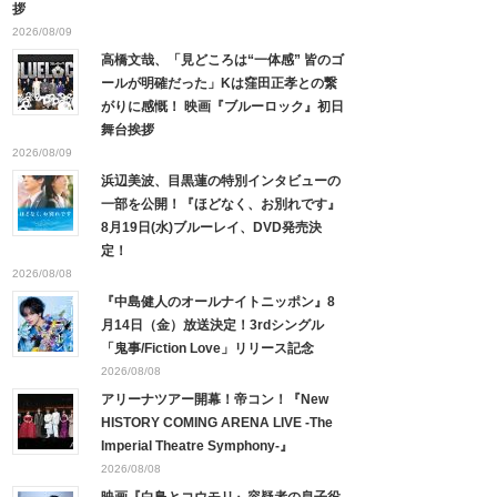
拶
2026/08/09
高橋文哉、「見どころは“一体感” 皆のゴ
ールが明確だった」Kは窪田正孝との繋
がりに感慨！ 映画『ブルーロック』初日
舞台挨拶
2026/08/09
浜辺美波、目黒蓮の特別インタビューの
一部を公開！『ほどなく、お別れです』
8月19日(水)ブルーレイ、DVD発売決
定！
2026/08/08
『中島健人のオールナイトニッポン』8
月14日（金）放送決定！3rdシングル
「鬼事/Fiction Love」リリース記念
2026/08/08
アリーナツアー開幕！帝コン！『New
HISTORY COMING ARENA LIVE -The
Imperial Theatre Symphony-』
2026/08/08