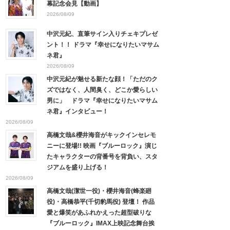
幕記念会見【動画】
2026/08/09
中沢元紀、直筆サイン入りチェキプレゼ
ント！！ ドラマ『幸せになりたいマサム
ネ君』
2026/08/09
中沢元紀が魅せる新たな顔！「ただのク
ズではなく、人間臭く、どこか愛らしい
男に」 ドラマ『幸せになりたいマサム
ネ君』インタビュー！
2026/08/09
高橋文哉&櫻井海音がキックインセレモ
ニーに登場!! 映画『ブルーロック』演じ
たキャラクターの背番号を背負い、スタ
ジアムを盛り上げる！
2026/08/09
高橋文哉(潔世一役)・櫻井海音(蜂楽廻
役)・高橋恭平(千切豹馬役) 登壇！ 作品
愛と爆笑があふれかえった超型破りな
『ブルーロック』IMAX上映記念舞台挨