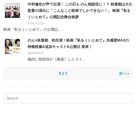
中村倫也が声で出演！ この日も のん相談役に！？ 林遣都は大久
監督の演出に「こんなこと映画でしかできない！」 映画『私を
くいとめて』公開記念舞台挨拶
2020/12/19
映画『私をくいとめて』の公開記...
のん×林遣都、初共演！映画『私をくいとめて』共感度MAXの
特報映像&追加キャスト&公開日 発表！
2020/09/16
脳内に相談役が《爆誕》した３１...
1
2
3
次へ »