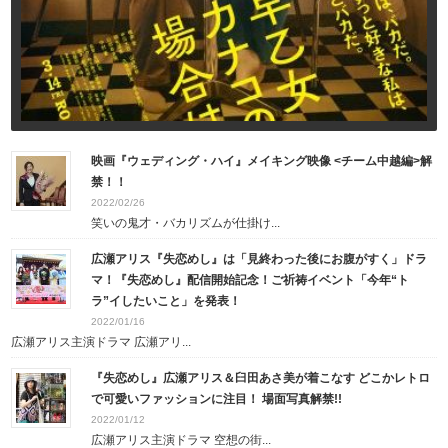
映画『ウェディング・ハイ』メイキング映像 <チーム中越編>解
禁！！
2022/02/26
笑いの鬼才・バカリズムが仕掛け...
広瀬アリス『失恋めし』は「見終わった後にお腹がすく」ドラ
マ！『失恋めし』配信開始記念！ご祈祷イベント「今年“ト
ラ”イしたいこと」を発表！
2022/01/16
広瀬アリス主演ドラマ 広瀬アリ...
『失恋めし』広瀬アリス＆臼田あさ美が着こなす どこかレトロ
で可愛いファッションに注目！ 場面写真解禁!!
2022/01/12
広瀬アリス主演ドラマ 空想の街...