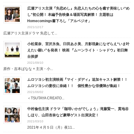
広瀬アリス主演『失恋めし』失恋人たちの心を癒す美味しい“め
し”初公開！ 本編予告映像＆場面写真解禁！ 主題歌は
Homecomings書下ろし「アルペジオ」
2021/12/17
広瀬アリス主演ドラマ 失恋して...
小松菜奈、宮沢氷魚、臼田あさ美、月影現象になぞらえ“いま叶
えたい願い”を発表！ 映画 『ムーンライト・シャドウ』初日舞
台挨拶
2021/09/10
原作・吉本ばなな × 主演・小...
ムロツヨシ初主演映画『マイ・ダディ』追加キャスト解禁！！
ムロツヨシの妻役に奈緒！！ 個性豊かな俳優陣が集結！
2021/06/02
＜TSUTAYA CREATO...
中村倫也主演 ドラマ「珈琲いかがでしょう」滝藤賢一、貫地谷
しほり、山田杏奈など豪華ゲスト出演決定！
2021/03/10
2021年４月５日（月）夜11...