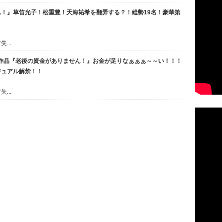
！』草笛光子！松重豊！天海祐希を翻弄する？！総勢19名！豪華第
...
演作品『老後の資金がありません！』お金が足りなぁぁぁ～～い！！！
ジュアル解禁！！
...