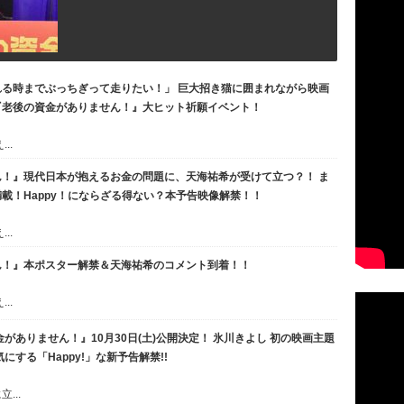
る時までぶっちぎって走りたい！」 巨大招き猫に囲まれながら映画
『老後の資金がありません！』大ヒット祈願イベント！
..
！』現代日本が抱えるお金の問題に、天海祐希が受けて立つ？！ ま
載！Happy！にならざる得ない？本予告映像解禁！！
..
ん！』本ポスター解禁＆天海祐希のコメント到着！！
..
がありません！』10月30日(土)公開決定！ 氷川きよし 初の映画主題
する「Happy!」な新予告解禁!!
...