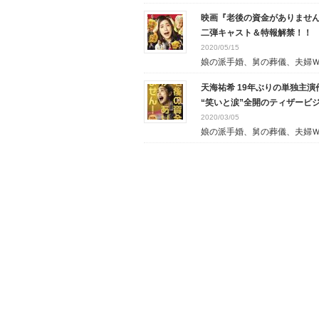
映画『老後の資金がありません
二弾キャスト＆特報解禁！！
2020/05/15
娘の派手婚、舅の葬儀、夫婦Ｗ失
天海祐希 19年ぶりの単独主
“笑いと涙”全開のティザービ
2020/03/05
娘の派手婚、舅の葬儀、夫婦Ｗ失