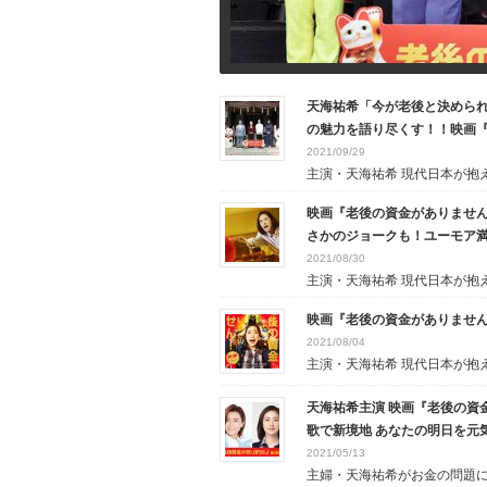
天海祐希「今が老後と決められ
の魅力を語り尽くす！！映画
2021/09/29
主演・天海祐希 現代日本が抱え.
映画『老後の資金がありません
さかのジョークも！ユーモア満
2021/08/30
主演・天海祐希 現代日本が抱え.
映画『老後の資金がありませ
2021/08/04
主演・天海祐希 現代日本が抱え.
天海祐希主演 映画『老後の資金
歌で新境地 あなたの明日を元気に
2021/05/13
主婦・天海祐希がお金の問題に立