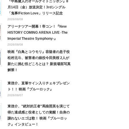
『中島健人のオールナイトニッポン』8
月14日（金）放送決定！3rdシングル
「鬼事/Fiction Love」リリース記念
2026/08/08
アリーナツアー開幕！帝コン！『New
HISTORY COMING ARENA LIVE -The
Imperial Theatre Symphony-』
2026/08/08
映画『白鳥とコウモリ』容疑者の息子役
松村北斗、被害者の娘役今田美桜 2人が
新たに挑む役どころとは？ 新規場面写真
解禁！
東啓介、直筆サイン入りチェキプレゼン
ト！！ 映画『ブルーロック』
2026/08/07
東啓介、”絶対的王者”馬狼照英を演じて
得た達成感と役者としての覚醒！自身の
譲れないエゴは歌！ 映画『ブルーロッ
ク』インタビュー！