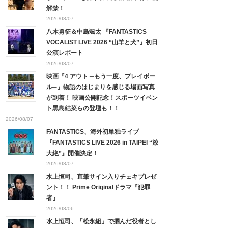
解禁！
2026/08/07
八木勇征＆中島颯太 『FANTASTICS
VOCALIST LIVE 2026 “山羊と犬”』初日
公演レポート
2026/08/07
映画『4 アウト ─もう一度、プレイボー
ル─』物語のはじまりを感じる場面写真
が到着！ 映画公開記念！スポーツイベン
ト黒島結菜らの登壇も！！
2026/08/07
FANTASTICS、海外初単独ライブ
『FANTASTICS LIVE 2026 in TAIPEI “放
大絶”』開催決定！
2026/08/07
水上恒司、直筆サイン入りチェキプレゼ
ント！！ Prime Originalドラマ『犯罪
者』
2026/08/06
水上恒司、「松永組」で掴んだ役者とし