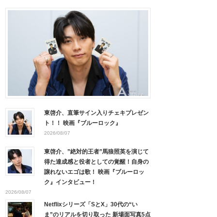
東啓介、直筆サイン入りチェキプレゼン
ト！！ 映画『ブルーロック』
2026/08/07
東啓介、”絶対的王者”馬狼照英を演じて
得た達成感と役者としての覚醒！自身の
譲れないエゴは歌！ 映画『ブルーロッ
ク』インタビュー！
2026/08/07
Netflixシリーズ「SとX」30代の“い
ま”のリアルを切り取った 新場面写真5点