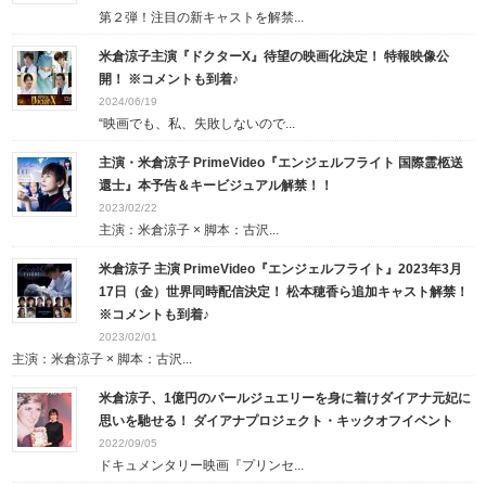
第２弾！注目の新キャストを解禁...
米倉涼子主演『ドクターX』待望の映画化決定！ 特報映像公
開！ ※コメントも到着♪
2024/06/19
“映画でも、私、失敗しないので...
主演・米倉涼子 PrimeVideo『エンジェルフライト 国際霊柩送
還士』本予告＆キービジュアル解禁！！
2023/02/22
主演：米倉涼子 × 脚本：古沢...
米倉涼子 主演 PrimeVideo『エンジェルフライト』2023年3月
17日（金）世界同時配信決定！ 松本穂香ら追加キャスト解禁！
※コメントも到着♪
2023/02/01
主演：米倉涼子 × 脚本：古沢...
米倉涼子、1億円のパールジュエリーを身に着けダイアナ元妃に
思いを馳せる！ ダイアナプロジェクト・キックオフイベント
2022/09/05
ドキュメンタリー映画『プリンセ...