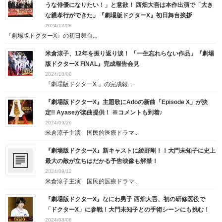
うな俳優になりたい！」と意欲！ 西畑大吾は本作出演で「大き
な親孝行ができた」『劇場版ドクターX』初日舞台挨拶
2024/12/08
『劇場版ドクターX』の初日舞台...
米倉涼子、12年を振り返り涙！ 「一生忘れらない作品」『劇場
版ドクターX FINAL』完成報告会見
2024/10/08
『劇場版ドクターX 』の完成報...
『劇場版ドクターX』主題歌にAdoの新曲「Episode X」が決
定!! Ayaseが楽曲提供！ ※コメントも到着♪
2024/09/26
米倉涼子主演 国民的医療ドラマ...
『劇場版ドクターX』新キャストに綾野剛！！大門未知子に史上
最大の敵が立ちはだかる予告映像も解禁！
2024/09/12
米倉涼子主演 国民的医療ドラマ...
『劇場版ドクターX』なにわ男子 西畑大吾、初の研修医役で
「ドクターX」に参戦！大門未知子との手術シーンにも挑む！
2024/08/08