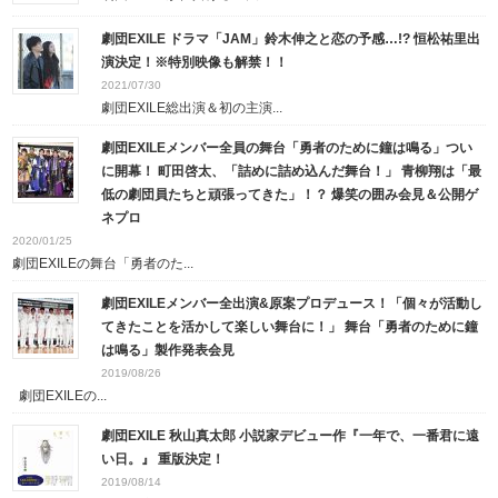
劇団EXILE ドラマ「JAM」鈴木伸之と恋の予感…!? 恒松祐里出
演決定！※特別映像も解禁！！
2021/07/30
劇団EXILE総出演＆初の主演...
劇団EXILEメンバー全員の舞台「勇者のために鐘は鳴る」つい
に開幕！ 町田啓太、「詰めに詰め込んだ舞台！」 青柳翔は「最
低の劇団員たちと頑張ってきた」！？ 爆笑の囲み会見＆公開ゲ
ネプロ
2020/01/25
劇団EXILEの舞台「勇者のた...
劇団EXILEメンバー全出演&原案プロデュース！「個々が活動し
てきたことを活かして楽しい舞台に！」 舞台「勇者のために鐘
は鳴る」製作発表会見
2019/08/26
劇団EXILEの...
劇団EXILE 秋山真太郎 小説家デビュー作『一年で、一番君に遠
い日。』 重版決定！
2019/08/14