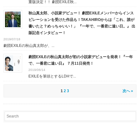
重版決定！！ 劇団EXILE秋...
秋山真太郎、小説家デビュー！ 劇団EXILEメンバーからインス
ピレーションを受けた作品も！TAKAHIROからは「これ、誰が
書いたと？めっちゃいい！」 『一年で、一番君に遠い日。』 出
版記念インタビュー！
2019/07/18
劇団EXILEの秋山真太郎が、...
劇団EXILEの秋山真太郎が初の小説家デビューを発表！『一年
で、一番君に遠い日』 ７月11日発売！
2019/06/14
EXILEを筆頭とするLDHで...
1
2
3
次へ »