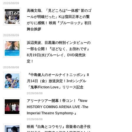
2026/08/09
高橋文哉、「見どころは“一体感” 皆のゴ
ールが明確だった」Kは窪田正孝との繋
がりに感慨！ 映画『ブルーロック』初日
舞台挨拶
2026/08/09
浜辺美波、目黒蓮の特別インタビューの
一部を公開！『ほどなく、お別れです』
8月19日(水)ブルーレイ、DVD発売決
定！
2026/08/08
『中島健人のオールナイトニッポン』8
月14日（金）放送決定！3rdシングル
「鬼事/Fiction Love」リリース記念
2026/08/08
アリーナツアー開幕！帝コン！『New
HISTORY COMING ARENA LIVE -The
Imperial Theatre Symphony-』
2026/08/08
映画『白鳥とコウモリ』容疑者の息子役