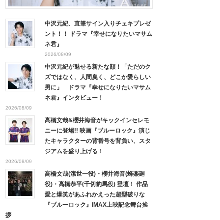
中沢元紀、直筆サイン入りチェキプレゼ
ント！！ ドラマ『幸せになりたいマサム
ネ君』
2026/08/09
中沢元紀が魅せる新たな顔！「ただのク
ズではなく、人間臭く、どこか愛らしい
男に」 ドラマ『幸せになりたいマサム
ネ君』インタビュー！
2026/08/09
高橋文哉&櫻井海音がキックインセレモ
ニーに登場!! 映画『ブルーロック』演じ
たキャラクターの背番号を背負い、スタ
ジアムを盛り上げる！
2026/08/09
高橋文哉(潔世一役)・櫻井海音(蜂楽廻
役)・高橋恭平(千切豹馬役) 登壇！ 作品
愛と爆笑があふれかえった超型破りな
『ブルーロック』IMAX上映記念舞台挨
拶