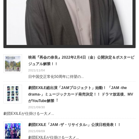
映画『再会の奈良』2022年2月4日（金）公開決定＆ポスタービ
ジュアル解禁！！
2021/11/04
日中国交正常化50周年に待望の...
劇団EXILE総出演「JAMプロジェクト」始動！ 「JAM -the
drama-」ミュージックカード発売決定！！ ドラマ放送後、MV
がYouTube解禁︕
2021/09/30
劇団EXILEが仕掛ける⼀⼤メ...
劇団EXILE「JAM -ザ・リサイタル-」公演日程発表！！
2021/09/09
劇団EXILEが仕掛ける一大メ...