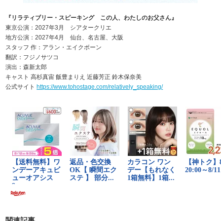
『リラティブリー・スピーキング この人、わたしのお父さん』
東京公演：2027年3月 シアタークリエ
地方公演：2027年4月 仙台、名古屋、大阪
スタッフ 作：アラン・エイクボーン
翻訳：フジノサツコ
演出：森新太郎
キャスト 高杉真宙 飯豊まりえ 近藤芳正 鈴木保奈美
公式サイト
https://www.tohostage.com/relatively_speaking/
関連記事