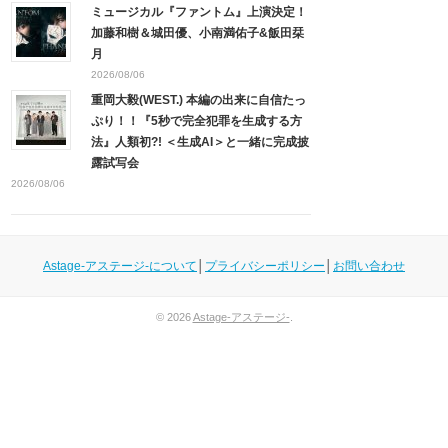
ミュージカル『ファントム』上演決定！
加藤和樹＆城田優、小南満佑子&飯田栞
月
2026/08/06
重岡大毅(WEST.) 本編の出来に自信たっ
ぷり！！『5秒で完全犯罪を生成する方
法』人類初?! ＜生成AI＞と一緒に完成披
露試写会
2026/08/06
Astage-アステージ-について
│
プライバシーポリシー
│
お問い合わせ
© 2026
Astage-アステージ-
.