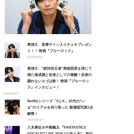
東啓介、直筆サイン入りチェキプレゼン
ト！！ 映画『ブルーロック』
2026/08/07
東啓介、”絶対的王者”馬狼照英を演じて
得た達成感と役者としての覚醒！自身の
譲れないエゴは歌！ 映画『ブルーロッ
ク』インタビュー！
2026/08/07
Netflixシリーズ「SとX」30代の“い
ま”のリアルを切り取った 新場面写真5点
解禁！
2026/08/07
八木勇征＆中島颯太 『FANTASTICS
VOCALIST LIVE 2026 “山羊と犬”』初日