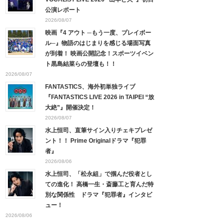
公演レポート
2026/08/07
映画『4 アウト ─もう一度、プレイボー
ル─』物語のはじまりを感じる場面写真
が到着！ 映画公開記念！スポーツイベン
ト黒島結菜らの登壇も！！
2026/08/07
FANTASTICS、海外初単独ライブ
『FANTASTICS LIVE 2026 in TAIPEI “放
大絶”』開催決定！
2026/08/07
水上恒司、直筆サイン入りチェキプレゼ
ント！！ Prime Originalドラマ『犯罪
者』
2026/08/06
水上恒司、「松永組」で掴んだ役者とし
ての進化！ 高橋一生・斎藤工と育んだ特
別な関係性 ドラマ『犯罪者』インタビ
ュー！
2026/08/06