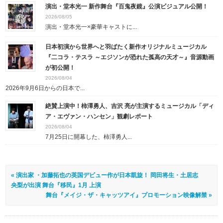
演出・堂本光一 新作舞台『百鬼夜鏡』公演ビジュアル公開！
2026/08/05
演出・堂本光一×豪華キャストに...
日本初演から世界へと羽ばたく新作オリジナルミュージカル
『二コラ・テスラ ～エジソンが恐れた孤高の天才～』音源動画
が初公開！
2026/08/04
2026年9月6日からの日本で...
絶賛上演中！柿澤勇人、吉沢 亮が主演するミュージカル「ディ
ア・エヴァン・ハンセン」観劇レポート
2026/08/04
7月25日に開幕した、柿澤勇人...
« 演出家 ・加藤拓也の英国デビュー作が日本凱旋！ 岡田将生・土居志
央梨が出演 舞台『移民』1月 上演
舞台『メイジ・ザ・キャッツアイ』プロモーション映像解禁 »