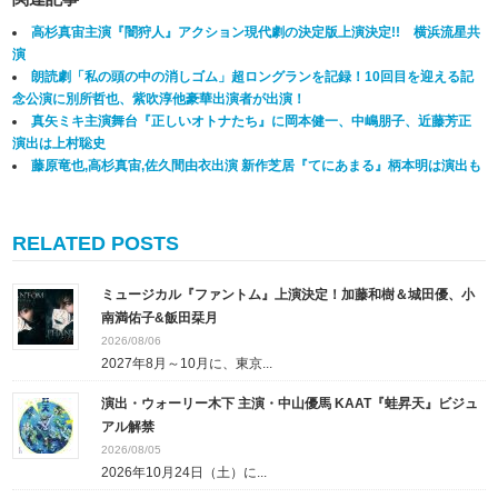
高杉真宙主演『闇狩人』アクション現代劇の決定版上演決定!! 横浜流星共
演
朗読劇「私の頭の中の消しゴム」超ロングランを記録！10回目を迎える記
念公演に別所哲也、紫吹淳他豪華出演者が出演！
真矢ミキ主演舞台『正しいオトナたち』に岡本健一、中嶋朋子、近藤芳正
演出は上村聡史
藤原竜也,高杉真宙,佐久間由衣出演 新作芝居『てにあまる』柄本明は演出も
RELATED POSTS
ミュージカル『ファントム』上演決定！加藤和樹＆城田優、小
南満佑子&飯田栞月
2026/08/06
2027年8月～10月に、東京...
演出・ウォーリー木下 主演・中山優馬 KAAT『蛙昇天』ビジュ
アル解禁
2026/08/05
2026年10月24日（土）に...