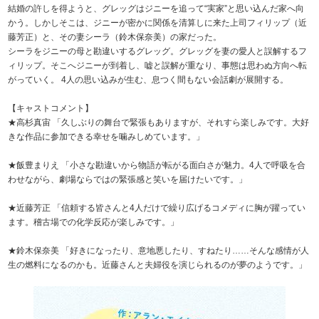
結婚の許しを得ようと、グレッグはジニーを追って“実家”と思い込んだ家へ向
かう。しかしそこは、ジニーが密かに関係を清算しに来た上司フィリップ（近
藤芳正）と、その妻シーラ（鈴木保奈美）の家だった。
シーラをジニーの母と勘違いするグレッグ。グレッグを妻の愛人と誤解するフ
ィリップ。そこへジニーが到着し、嘘と誤解が重なり、事態は思わぬ方向へ転
がっていく。 4人の思い込みが生む、息つく間もない会話劇が展開する。
【キャストコメント】
★高杉真宙 「久しぶりの舞台で緊張もありますが、それすら楽しみです。大好
きな作品に参加できる幸せを噛みしめています。」
★飯豊まりえ 「小さな勘違いから物語が転がる面白さが魅力。4人で呼吸を合
わせながら、劇場ならではの緊張感と笑いを届けたいです。」
★近藤芳正 「信頼する皆さんと4人だけで繰り広げるコメディに胸が躍ってい
ます。稽古場での化学反応が楽しみです。」
★鈴木保奈美 「好きになったり、意地悪したり、すねたり……そんな感情が人
生の燃料になるのかも。近藤さんと夫婦役を演じられるのが夢のようです。」