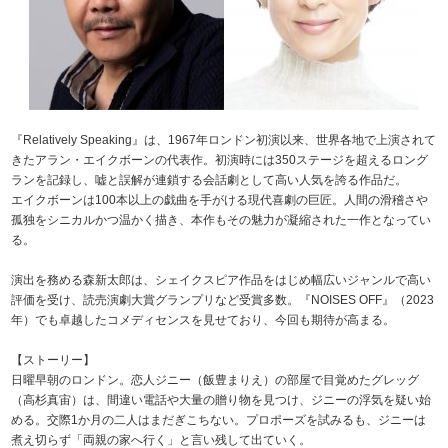
『Relatively Speaking』は、1967年ロンドン初演以来、世界各地で上演されて
きたアラン・エイクボーンの代表作。初演時には350ステージを超えるロング
ランを記録し、嘘と誤解が連鎖する会話劇として高い人気を誇る作品だ。
エイクボーンは100本以上の戯曲を手がける現代喜劇の巨匠。人間の滑稽さや
孤独をシニカルかつ温かく描き、本作もその魅力が凝縮された一作となってい
る。
演出を務める森新太郎は、シェイクスピア作品をはじめ幅広いジャンルで高い
評価を受け、読売演劇大賞グランプリなど受賞多数。『NOISES OFF』（2023
年）でも卓越したコメディセンスを見せており、今回も期待が高まる。
【ストーリー】
日曜早朝のロンドン。恋人ジニー（飯豊まりえ）の部屋で目覚めたグレッグ
（高杉真宙）は、間違い電話や大量の贈り物を見つけ、ジニーの浮気を疑い始
める。交際1か月の二人はまだぎこちない。プロポーズを試みるも、ジニーは
煮え切らず「両親の家へ行く」と言い残して出ていく。