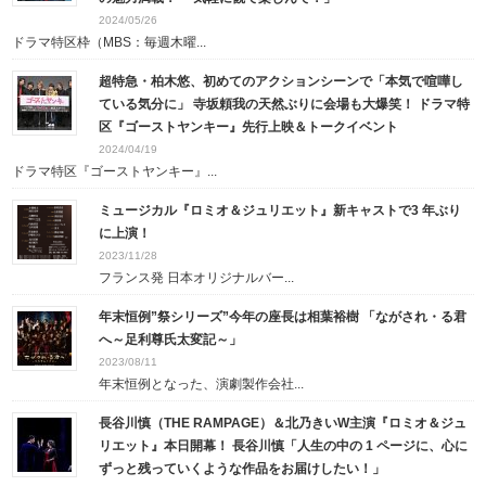
2024/05/26
ドラマ特区枠（MBS：毎週木曜...
超特急・柏木悠、初めてのアクションシーンで「本気で喧嘩し
ている気分に」 寺坂頼我の天然ぶりに会場も大爆笑！ ドラマ特
区『ゴーストヤンキー』先行上映＆トークイベント
2024/04/19
ドラマ特区『ゴーストヤンキー』...
ミュージカル『ロミオ＆ジュリエット』新キャストで3 年ぶり
に上演！
2023/11/28
フランス発 日本オリジナルバー...
年末恒例”祭シリーズ”今年の座長は相葉裕樹 「ながされ・る君
へ～足利尊氏太変記～」
2023/08/11
年末恒例となった、演劇製作会社...
長谷川慎（THE RAMPAGE）＆北乃きいW主演『ロミオ＆ジュ
リエット』本日開幕！ 長谷川慎「人生の中の 1 ページに、心に
ずっと残っていくような作品をお届けしたい！」