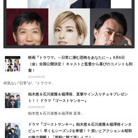
映画『トラウマ。～日常に潜む恐怖をあなたに～』9月6日
（金）全国公開決定！ キャストと監督から喜びのコメントも到
着！
2024/06/28
何気ない“日常”が、“トラウマ...
柏木悠＆石川凌雅＆福澤侑、直筆サイン入りチェキプレゼン
ト！！ ドラマ『ゴーストヤンキー』
2024/05/26
柏木悠＆石川凌雅＆福澤侑 直筆...
ドラマ『ゴーストヤンキー』柏木悠＆石川凌雅＆福澤侑インタ
ビュー！ 早くもシーズン2を希望！？ 笑いとアクション＆昭和
の魅力満載！ 「気軽に観て楽しんで！」