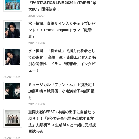
『FANTASTICS LIVE 2026 in TAIPEI “放
大絶”』開催決定！
2026/08/07
水上恒司、直筆サイン入りチェキプレゼ
ント！！ Prime Originalドラマ『犯罪
者』
2026/08/06
水上恒司、「松永組」で掴んだ役者とし
ての進化！ 高橋一生・斎藤工と育んだ特
別な関係性 ドラマ『犯罪者』インタビ
ュー！
2026/08/06
ミュージカル『ファントム』上演決定！
加藤和樹＆城田優、小南満佑子&飯田栞
月
2026/08/06
重岡大毅(WEST.) 本編の出来に自信たっ
ぷり！！『5秒で完全犯罪を生成する方
法』人類初?! ＜生成AI＞と一緒に完成披
露試写会
2026/08/06