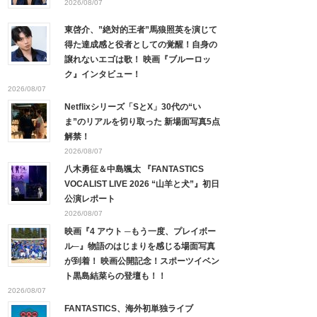
2026/08/07
東啓介、”絶対的王者”馬狼照英を演じて
得た達成感と役者としての覚醒！自身の
譲れないエゴは歌！ 映画『ブルーロッ
ク』インタビュー！
2026/08/07
Netflixシリーズ「SとX」30代の“い
ま”のリアルを切り取った 新場面写真5点
解禁！
2026/08/07
八木勇征＆中島颯太 『FANTASTICS
VOCALIST LIVE 2026 “山羊と犬”』初日
公演レポート
2026/08/07
映画『4 アウト ─もう一度、プレイボー
ル─』物語のはじまりを感じる場面写真
が到着！ 映画公開記念！スポーツイベン
ト黒島結菜らの登壇も！！
2026/08/07
FANTASTICS、海外初単独ライブ