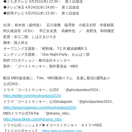
◆とちぎテレビ 4月25日(木) 22:30～ 第１話放送
◆テレビ埼玉 4月24日(水) 24:00～ 第１話放送
◆群馬テレビ 4月25日(木) 23:30～ 第１話放送
出演： 柏木悠（超特急） 石川凌雅 福澤侑 小坂涼太郎 寺坂頼我
阿久根温世（ICEx） 早乙女友貴 高橋怜也 ／ 高野洸 和田聰宏
監督：永江二朗、しばざきひろき
脚本：我人祥太
オープニング主題歌：「昭和魂」 T.C.R.横浜銀蝿R.S.
エンディング主題歌：「One Night Party」 わんぱく団
制作プロダクション：株式会社キャンター
製作：「ゴーストヤンキー」製作委員会・MBS
配信 MBS放送後に、TVer、MBS動画イズム 見逃し配信1週間あり
公式SNS：
ドラマ「ゴ―ストヤンキー」公式X 「@ghostyankee2024」
https://twitter.com/ghostyankee2024/
ドラマ「ゴーストヤンキー」公式Instagram 「@ghostyankee2024」
https://www.instagram.com/ghostyankee2024/
MBSドラマ公式TikTok 「@drama_mbs」
https://www.tiktok.com/@drama_mbs
ドラマ公式ハッシュタグ▶︎＃ゴーストヤンキー ＃ドラマ特区
【ドラマ公式サイト】
https://ghost-yankee.com