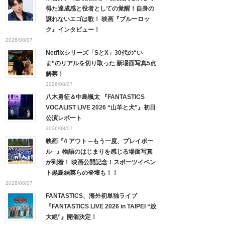
得た達成感と役者としての覚醒！自身の
譲れないエゴは歌！ 映画『ブルーロッ
ク』インタビュー！
2026/08/07
Netflixシリーズ「SとX」30代の“い
ま”のリアルを切り取った 新場面写真5点
解禁！
2026/08/07
八木勇征＆中島颯太 『FANTASTICS
VOCALIST LIVE 2026 “山羊と犬”』初日
公演レポート
2026/08/07
映画『4 アウト ─もう一度、プレイボー
ル─』物語のはじまりを感じる場面写真
が到着！ 映画公開記念！スポーツイベン
ト黒島結菜らの登壇も！！
2026/08/07
FANTASTICS、海外初単独ライブ
『FANTASTICS LIVE 2026 in TAIPEI “放
大絶”』開催決定！