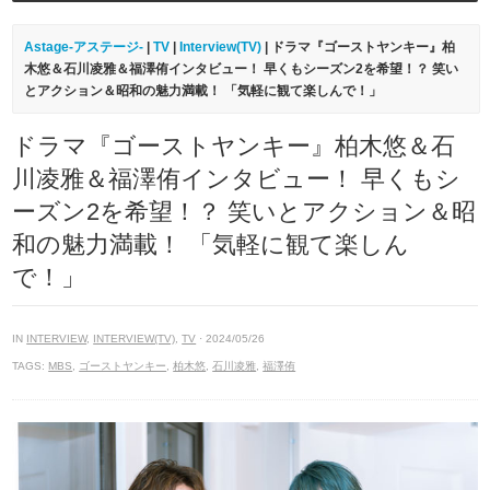
Astage-アステージ-
|
TV
|
Interview(TV)
| ドラマ『ゴーストヤンキー』柏
木悠＆石川凌雅＆福澤侑インタビュー！ 早くもシーズン2を希望！？ 笑い
とアクション＆昭和の魅力満載！ 「気軽に観て楽しんで！」
ドラマ『ゴーストヤンキー』柏木悠＆石
川凌雅＆福澤侑インタビュー！ 早くもシ
ーズン2を希望！？ 笑いとアクション＆昭
和の魅力満載！ 「気軽に観て楽しん
で！」
IN
INTERVIEW
,
INTERVIEW(TV)
,
TV
· 2024/05/26
TAGS:
MBS
,
ゴーストヤンキー
,
柏木悠
,
石川凌雅
,
福澤侑