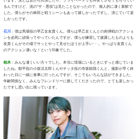
います。洸とは昔から共演したり、プライベートでも仲良くさせてもらってい
るんですけど、洸の“ザ・悪役”は見たことなかったので、個人的に凄く新鮮で
した。僕らがその林田と戦うシーンもあって嬉しかったですし、演じていて楽
しかったです。
石川
：僕は馬場役の早乙女友貴くん。僕らは早乙女くんとの肉弾戦のアクショ
ンを必死に頑張ってやっていたんですが、僕らが練習して披露したものよりも
友貴くんがその場でサッとやって見せたほうが上手い･･･。やっぱり友貴くん
のアクション凄いな！という印象でした。
柏木
：みんな凄くいい方々でした。本当に現場にいるときにずっと感じていま
したね。順平役の小坂涼太郎くんやチッタ役の寺坂頼我くんと、撮影が早く終
わった日に一緒に食事に行ったんですが、そこでもいろんな話ができました。
年齢関係なく、みんなフレンドリーに接してくださったので、とても楽しかっ
たですし思い出に残っています。