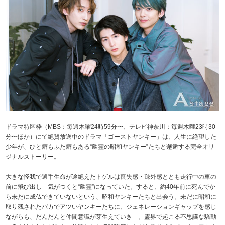
ドラマ特区枠（MBS：毎週木曜24時59分〜、テレビ神奈川：毎週木曜23時30
分〜ほか）にて絶賛放送中のドラマ「ゴーストヤンキー」は、人生に絶望した
少年が、ひと癖もふた癖もある“幽霊の昭和ヤンキー”たちと邂逅する完全オリ
ジナルストーリー。
大きな怪我で選手生命が途絶えたトゲルは喪失感・疎外感ととも走行中の車の
前に飛び出し—気がつくと“幽霊”になっていた。すると、約40年前に死んでか
ら未だに成仏できていないという、昭和ヤンキーたちと出会う。未だに昭和に
取り残されたバカでアツいヤンキーたちに、ジェネレーションギャップを感じ
ながらも、だんだんと仲間意識が芽生えていき—。霊界で起こる不思議な騒動