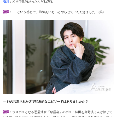
石川
：相当印象的だったんだね(笑)。
福澤
：･･･という感じで、和気あいあいとやらせていただきました！(笑)
― 他の共演された方で印象的なエピソードはありましたか？
福澤
：ラスボスとなる悪霊連合「怨霊会」のボス・林田を高野洸くんが演じて