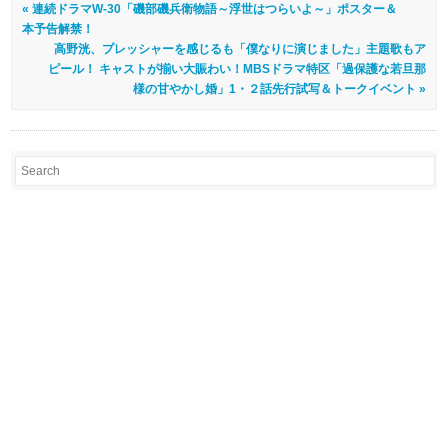
« 連続ドラマW-30「磯部磯兵衛物語～浮世はつらいよ～」ポスター＆
本予告解禁！
高野洸、プレッシャーを感じるも「僕なりに演じました」主題歌もア
ピール！ キャストが揃い大賑わい！MBSドラマ特区「過保護な若旦那
様の甘やかし婚」1・２話先行試写＆トークイベント »