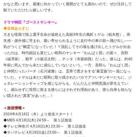
かなと思います。最後に向かっていく展開がとても面白いので、ぜひ注目して
観ていただけたら嬉しいです。
ドラマ特区『ゴーストヤンキー』
◆全体あらすじ
大きな怪我で陸上選手生命が途絶えた高校3年生の風町トゲル（柏木悠）。喪
失感・疎外感に苛まれ、吸い寄せられるように走行中の車の前へ飛び出し――
気がつくと“幽霊”になっていた！？混乱してその場を逃げ出したトゲルが出会
ったのは、時代錯誤も甚だしい昭和のヤンキー『わんぱく団』の面々、吾郎
（福澤侑）、順平（小坂涼太郎）、チッタ（寺坂頼我）だった。彼らは、約40
年前に死んでから未だに成仏していないという。一方、吾郎ら『わんぱく団』
と仲間だったバーチ（石川凌雅）は、霊界で悪さをする“暴霊族”の一員になっ
ていた。トゲルは未だに昭和に取り残されたバカでアツいヤンキーたちに、ジ
ェネレーションギャップを感じながらも、だんだんと仲間意識が芽生えてい
く。成仏せずに現世に留まる彼らにはそれぞれ理由があり、彼ら自身も知らな
い隠された“真実”があった…！
＜放送情報＞
2024年4月18日（木）より放送スタート！
◆MBS 4月18日(木) 24:59～ 第１話放送
◆テレビ神奈川 4月18日(木) 23:30～ 第１話放送
◆チバテレビ 4月19日(金) 23:00～ 第１話放送