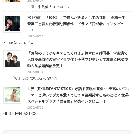
2026/08/07
主演：中島健人 x ヒロイン：...
水上恒司、「松永組」で掴んだ役者としての進化！ 高橋一生・
斎藤工と育んだ特別な関係性 ドラマ『犯罪者』インタビュ
ー！
2026/08/06
Prime Originalド...
「お前のほうからキスしてくれよ」鈴木仁＆押田岳 W主演で
人気漫画待望の実写ドラマ化！今秋フジテレビで放送＆FODで
独占見放題配信決定！
2026/08/04
――「ちょっとは気になんないの...
世界（EXILE/FANTASTICS）が語る表現の裏側･･･至高のパフォ
ーマーと深いサブカル愛！そして今後期待するものとは？ 世界
スペシャルブック『世界館』発売インタビュー！
2026/08/01
GL-9～FANTASTICS...