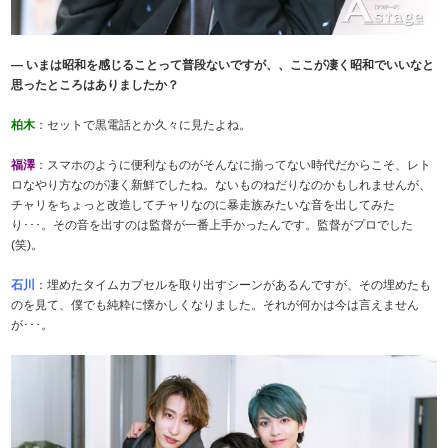
― いまは昭和を感じることって普段ないですが、、ここが凄く昭和でいいなと
思ったところはありましたか？
柏木
：セットで黒電話とか久々に見たよね。
福澤
：スマホのように便利なものがそんなに揃ってない時代だからこそ、レト
ロなやり方なのが凄く新鮮でしたね。ないものねだりなのかもしれませんが、
チャリをちょっと改造してチャリなのに暴走族みたいな音を出してみた
り･･･。その音を出すのは監督が一番上手かったんです。監督がプロでした
(笑)。
石川
：埋めたタイムカプセルを取り出すシーンがあるんですが、その埋めたも
のを見て、僕でも純粋に懐かしくなりました。それが何かは今は言えません
が･･･。