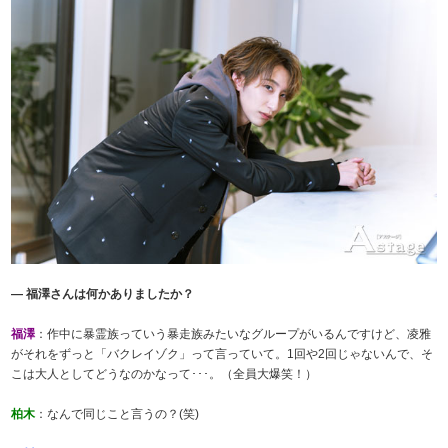
― 福澤さんは何かありましたか？
福澤
：作中に暴霊族っていう暴走族みたいなグループがいるんですけど、凌雅
がそれをずっと「バクレイゾク」って言っていて。1回や2回じゃないんで、そ
こは大人としてどうなのかなって･･･。（全員大爆笑！）
柏木
：なんで同じこと言うの？(笑)