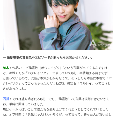
― 撮影現場の雰囲気やエピソードがあったらお聞かせください。
柏木
：作品の中で“暴霊族（ボウレイゾク）”という言葉が出てくるんですけ
ど、凌雅くんが「バクレイゾク」って言っていて(笑)。本番始まる前までずっ
と言っているので、冗談か本気かわからなくて。そうしたら本当に本番で「バ
クレイゾク」って言っちゃったんだよね(笑)。悪霊も「ワルレイ」って言うと
きがあったよね。
石川
：それは盛り過ぎだろ(笑)。でも、“暴霊族”って言葉は実際にはないから
ね。単純に間違っていました。
悠はゲームっぽいことで僕たちを盛り上げてくれようとしてくれていました
ね。オフ時間に「男気じゃんけんやろうぜ」って言って。勝った人が買い出し