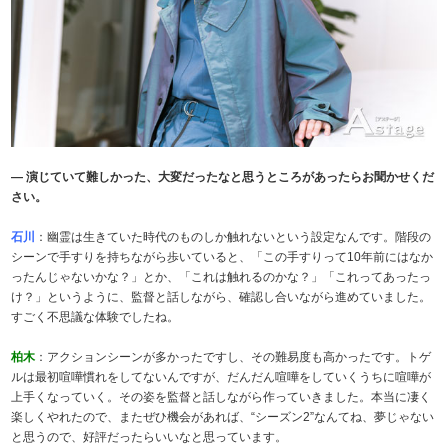
― 演じていて難しかった、大変だったなと思うところがあったらお聞かせくだ
さい。
石川
：幽霊は生きていた時代のものしか触れないという設定なんです。階段の
シーンで手すりを持ちながら歩いていると、「この手すりって10年前にはなか
ったんじゃないかな？」とか、「これは触れるのかな？」「これってあったっ
け？」というように、監督と話しながら、確認し合いながら進めていました。
すごく不思議な体験でしたね。
柏木
：アクションシーンが多かったですし、その難易度も高かったです。トゲ
ルは最初喧嘩慣れをしてないんですが、だんだん喧嘩をしていくうちに喧嘩が
上手くなっていく。その姿を監督と話しながら作っていきました。本当に凄く
楽しくやれたので、またぜひ機会があれば、“シーズン2”なんてね、夢じゃない
と思うので、好評だったらいいなと思っています。