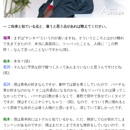
― ご自身と似ている点と、違うと思う点があれば教えてください。
福澤
：まずは“ヤンキー”というのが違いますね。そういうところとはかけ離れ
て生きてきたので、本当に真面目に。ツッパったことも、人様に「この野
郎！」なんて言ったことないですから(笑)。
柏木
：本当？(笑)
石川
：そんなに平気な顔で嘘つく人ってあんまりいないと思うんですけどね
(笑)。
石川
：僕は青色が好きなんですが、劇中では髪を青くしていたので、バーチも
青が好きなのかな？ そこは共通点になるのかも。僕もツッパリとかは通ってこ
なかったですし、バーチは口数が多くなくて、寡黙で背中で見せていくタイプ
ですが、僕はすぐにニヤニヤしちゃう･･･(笑)。なので、そういう男に憧れると
いう意味でも自分とは違う人物だと思いますし、演じていて楽しかったです。
柏木
：僕は基本的にはトゲルと似ているかも。ただ、挫折して心が折れてしま
うシーンがあるのですが、僕はまだそこまで大きな挫折をしていないので、そ