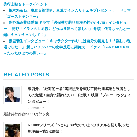
先行上映＆トークイベント
柏木悠＆石川凌雅＆福澤侑、直筆サイン入りチェキプレゼント！！ ドラマ
『ゴーストヤンキー』
高野洸＆井頭愛海 ドラマ「過保護な若旦那様の甘やかし婚」インタビュ
ー！ 高野「ドラマの世界観にどっぷり浸ってほしい」 井頭「依音ちゃんと一
緒にキュンキュンして！」
板垣瑞生インタビュー！ キャラクター作りには自分の意見も！「楽しい現
場でした！」 新しいメンバーの化学反応に期待大！ ドラマ「FAKE MOTION
－たったひとつの願いー」
RELATED POSTS
東啓介、”絶対的王者”馬狼照英を演じて得た達成感と役者とし
ての覚醒！自身の譲れないエゴは歌！ 映画『ブルーロック』イ
ンタビュー！
2026/08/07
累計発行部数6,000万部を突...
Netflixシリーズ「SとX」30代の“いま”のリアルを切り取った
新場面写真5点解禁！