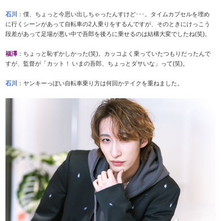
石川
：僕、ちょっと今思い出しちゃったんすけど･･･。タイムカプセルを埋め
に行くシーンがあって自転車の2人乗りをするんですが、そのときにけっこう
段差があって足場が悪い中で吾郎を後ろに乗せるのは結構大変でしたね(笑)。
福澤
：ちょっと恥ずかしかった(笑)。カッコよく乗っていたつもりだったんで
すが、監督が「カット！ いまの吾郎、ちょっとダサいな」って(笑)。
石川
：ヤンキーっぽい自転車乗り方は何回かテイクを重ねました。