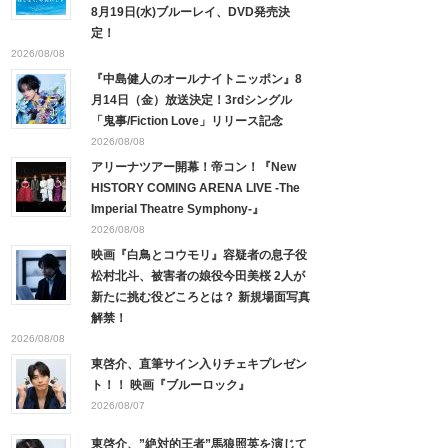
8月19日(水)ブルーレイ、DVD発売決
定！
2026/08/08
『中島健人のオールナイトニッポン』8
月14日（金）放送決定！3rdシングル
「鬼事/Fiction Love」リリース記念
2026/08/08
アリーナツアー開幕！帝コン！『New
HISTORY COMING ARENA LIVE -The
Imperial Theatre Symphony-』
2026/08/08
映画『白鳥とコウモリ』容疑者の息子役
松村北斗、被害者の娘役今田美桜 2人が
新たに挑む役どころとは？ 新規場面写真
解禁！
2026/08/08
東啓介、直筆サイン入りチェキプレゼン
ト！！ 映画『ブルーロック』
2026/08/07
東啓介、”絶対的王者”馬狼照英を演じて