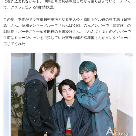
に巻き込まれながらも、仲間たちと切磋琢磨しながら乗り越えていく、アツく
て、クスッと笑える“幽”情物語。
この度、本作がドラマ単独初主演となる主人公・風町トゲル役の柏木悠（超特
急）さん、昭和ヤンキーグループ『わんぱく団』の元メンバーで「暴霊族」の
副総長・バーチこと千葉丈助役の石川凌雅さん、『わんぱく団』のメンバーで
生前はミュージシャンを目指していた富野吾郎の福澤侑さんがインタビューに
応じてくれた。