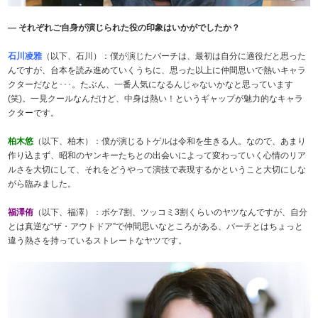
― それぞれご自身が演じられた役の印象はいかがでしたか？
石川凌雅
（以下、石川）：僕が演じたバーチは、最初は自分に適役だと思った
んですが、台本を読み進めていくうちに、思った以上に仲間思いで熱いキャラ
クターだなと･･･。たぶん、一番人気になるんじゃないかなと思っています
(笑)。一見クールなんだけど、中身は熱い！というギャップが魅力的なキャラ
クターです。
柏木悠
（以下、柏木）：僕が演じるトゲルは令和を生きる人。なので、あまり
作り込まず、昭和のヤンキーたちとの出会いによって変わっていく心情のリア
ルさを大切にして、それをどうやって演技で表現するかということ大切にしな
がら臨みました。
福澤侑
（以下、福澤）：ボケ7割、ツッコミ3割くらいのヤツなんですが、自分
とは真逆な“ザ・アウトドア”で仲間思いなところがある、バーチとはちょっと
違う熱さを持っているストレートなヤツです。