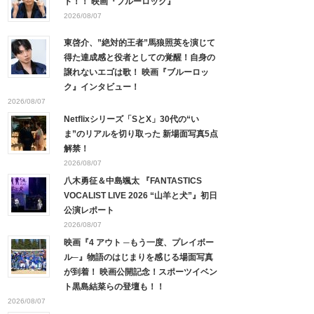
ト！！ 映画『ブルーロック』
2026/08/07
東啓介、”絶対的王者”馬狼照英を演じて
得た達成感と役者としての覚醒！自身の
譲れないエゴは歌！ 映画『ブルーロッ
ク』インタビュー！
2026/08/07
Netflixシリーズ「SとX」30代の“い
ま”のリアルを切り取った 新場面写真5点
解禁！
2026/08/07
八木勇征＆中島颯太 『FANTASTICS
VOCALIST LIVE 2026 “山羊と犬”』初日
公演レポート
2026/08/07
映画『4 アウト ─もう一度、プレイボー
ル─』物語のはじまりを感じる場面写真
が到着！ 映画公開記念！スポーツイベン
ト黒島結菜らの登壇も！！
2026/08/07