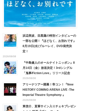
浜辺美波、目黒蓮の特別インタビューの
一部を公開！『ほどなく、お別れです』
8月19日(水)ブルーレイ、DVD発売決
定！
2026/08/08
『中島健人のオールナイトニッポン』8
月14日（金）放送決定！3rdシングル
「鬼事/Fiction Love」リリース記念
2026/08/08
アリーナツアー開幕！帝コン！『New
HISTORY COMING ARENA LIVE -The
Imperial Theatre Symphony-』
2026/08/08
東啓介、直筆サイン入りチェキプレゼン