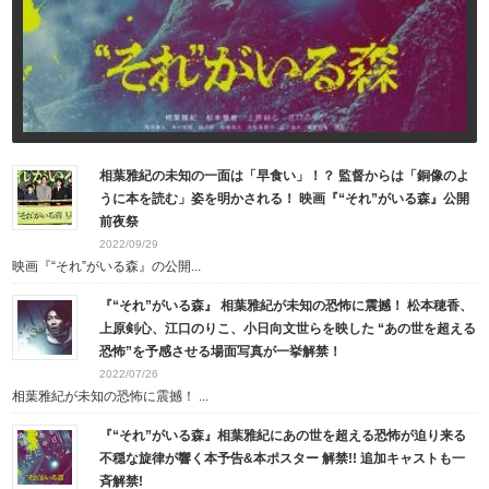
相葉雅紀の未知の一面は「早食い」！？ 監督からは「銅像のよ
うに本を読む」姿を明かされる！ 映画『“それ”がいる森』公開
前夜祭
2022/09/29
映画『“それ”がいる森』の公開...
『“それ”がいる森』 相葉雅紀が未知の恐怖に震撼！ 松本穂香、
上原剣心、江口のりこ、小日向文世らを映した “あの世を超える
恐怖”を予感させる場面写真が一挙解禁！
2022/07/26
相葉雅紀が未知の恐怖に震撼！ ...
『“それ”がいる森』相葉雅紀にあの世を超える恐怖が迫り来る
不穏な旋律が響く本予告&本ポスター 解禁!! 追加キャストも一
斉解禁!