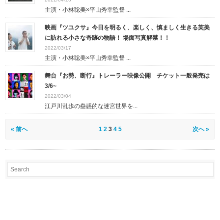
主演・小林聡美×平山秀幸監督 ...
映画『ツユクサ』今日を明るく、楽しく、慎ましく生きる芙美
に訪れる小さな奇跡の物語！ 場面写真解禁！！
2022/03/17
主演・小林聡美×平山秀幸監督 ...
舞台『お勢、断行』トレーラー映像公開 チケット一般発売は
3/6~
2022/03/04
江戸川乱歩の蠱惑的な迷宮世界を...
« 前へ
1
2
3
4
5
次へ »