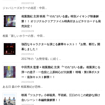
2022/07/19
ジャパニーズホラーの名匠・中田...
相葉雅紀 主演 映画『“それ”がいる森』特別メイキング映像解
禁！！ オリジナルクリアファイル特典付きムビチケカードも発
売決定！
2022/06/29
相葉「新しいホラーの形」 中田...
強烈なキャラクターを演じる豪華キャスト！『お勢、断行』開
幕しました！
2022/05/12
2017年の『お勢登場』に続く...
中田秀夫 監督 × 相葉雅紀 主演 『“それ”がいる森』 相葉演じる
淳一の息子・一也役に上原剣心が大抜擢！ 特報・第1弾ポスタ
ー・追加キャスト解禁！！
2022/04/29
ある日 森の中 相葉雅紀が恐怖...
映画『ツユクサ』小林聡美、平岩紙、江口のりこの絶妙な掛け
合いシーン！本編映像解禁！！
2022/04/26