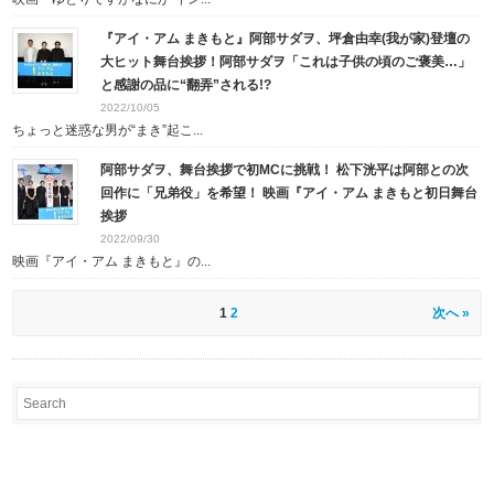
『アイ・アム まきもと』阿部サダヲ、坪倉由幸(我が家)登壇の
大ヒット舞台挨拶！阿部サダヲ「これは子供の頃のご褒美…」
と感謝の品に“翻弄”される!?
2022/10/05
ちょっと迷惑な男が“まき”起こ...
阿部サダヲ、舞台挨拶で初MCに挑戦！ 松下洸平は阿部との次
回作に「兄弟役」を希望！ 映画『アイ・アム まきもと初日舞台
挨拶
2022/09/30
映画『アイ・アム まきもと』の...
1
2
次へ »