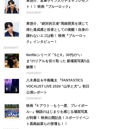
東啓介、直筆サイン入りチェキプレゼン
ト！！ 映画『ブルーロック』
2026/08/07
東啓介、”絶対的王者”馬狼照英を演じて
得た達成感と役者としての覚醒！自身の
譲れないエゴは歌！ 映画『ブルーロッ
ク』インタビュー！
2026/08/07
Netflixシリーズ「SとX」30代の“い
ま”のリアルを切り取った 新場面写真5点
解禁！
2026/08/07
八木勇征＆中島颯太 『FANTASTICS
VOCALIST LIVE 2026 “山羊と犬”』初日
公演レポート
2026/08/07
映画『4 アウト ─もう一度、プレイボー
ル─』物語のはじまりを感じる場面写真
が到着！ 映画公開記念！スポーツイベン
ト黒島結菜らの登壇も！！