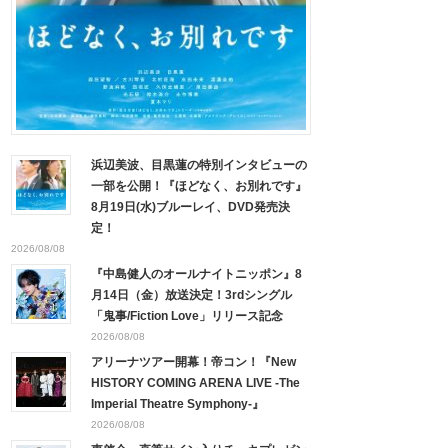
浜辺美波、目黒蓮の特別インタビューの
一部を公開！『ほどなく、お別れです』
8月19日(水)ブルーレイ、DVD発売決
定！
2026/08/08
『中島健人のオールナイトニッポン』8
月14日（金）放送決定！3rdシングル
「鬼事/Fiction Love」リリース記念
2026/08/08
アリーナツアー開幕！帝コン！『New
HISTORY COMING ARENA LIVE -The
Imperial Theatre Symphony-』
2026/08/08