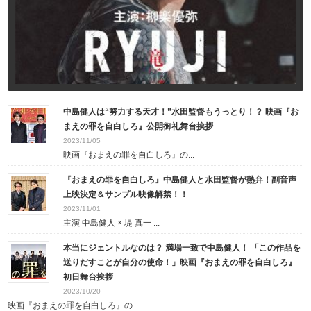
中島健人は“努力する天才！”水田監督もうっとり！？ 映画『お
まえの罪を自白しろ』公開御礼舞台挨拶
2023/11/05
映画『おまえの罪を自白しろ』の...
『おまえの罪を自白しろ』中島健人と水田監督が熱弁！副音声
上映決定＆サンプル映像解禁！！
2023/11/01
主演 中島健人 × 堤 真一 ...
本当にジェントルなのは？ 満場一致で中島健人！ 「この作品を
送りだすことが自分の使命！」映画『おまえの罪を自白しろ』
初日舞台挨拶
2023/10/20
映画『おまえの罪を自白しろ』の...