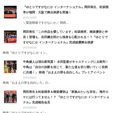
『ゆとりですがなにか インターナショナル』岡田将生、松坂桃
李が福岡・大阪で舞台挨拶を実施！
2023/10/05
＼緊急開催ですがなにか／ 岡田...
岡田将生「この作品を愛しています」松坂桃李、柳楽優弥と仲
良く登壇も、吉田鋼太郎から独身を心配される！？『ゆとりで
すがなにか インターナショナル』完成披露舞台挨拶
2023/09/19
映画『ゆとりですがなにか イン...
中島健人は演出家気質！ 水田監督がキャスティングに太鼓判！
中島は「自分の決断を信じて、新たな道を切り開いていく役柄
に共感！」 映画『おまえの罪を自白しろ』プレミアイベント
2023/09/12
映画『おまえの罪を自白しろ』の...
岡田将生＆松坂桃李＆柳楽優弥は「家族みたいな存在」 海外ロ
ケには行ってません！？ 『ゆとりですがなにか インターナショ
ナル』完成報告会見
2023/08/24
映画『ゆとりですがなにか イン...