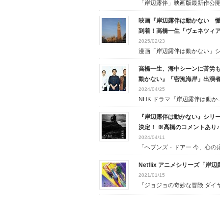
「岸辺露伴」映画版最新作公開決
映画『岸辺露伴は動かない 
到着！高橋一生「ヴェネツィ
2025/02/23
漫画「岸辺露伴は動かない」シリ
高橋一生、海中シーンに苦労も
動かない』「密漁海岸」出演
2024/04/25
NHK ドラマ『岸辺露伴は動か..
『岸辺露伴は動かない』シリー
決定！ ※高橋のコメントあり♪
2024/04/11
「ヘブンズ・ドアー 今、心の扉.
Netflix アニメシリーズ
2021/01/15
『ジョジョの奇妙な冒険 ダイヤ.