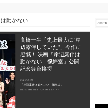
岸辺露伴は動かない
高橋一生「史上最大に“岸
辺露伴していた”」今作に
感慨！ 映画『岸辺露伴は
動かない 懺悔室』公開
記念舞台挨拶
2025/05/24
『岸辺露伴は動かない 懺悔室』…
READ THE REST OF THIS ENTRY