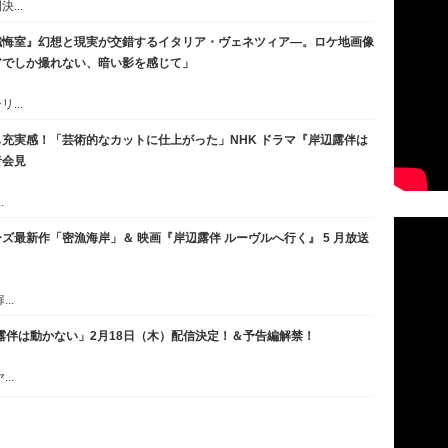
...
懺悔室』幻想と現実が交錯するイタリア・ヴェネツィア―。ロケ地画像
アでしか撮れない、暗い影を感じて」
...
充実感！「芸術的なカットに仕上がった」NHK ドラマ『岸辺露伴は
者会見
.
ズ最新作「密漁海岸」＆ 映画『岸辺露伴 ルーヴルへ行く』 5 月放送
..
「岸辺露伴は動かない」2月18日（木）配信決定！＆予告編解禁！
..