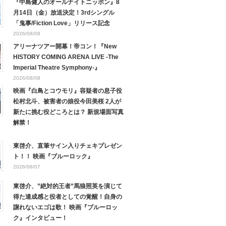
『中島健人のオールナイトニッポン』8
月14日（金）放送決定！3rdシングル
「鬼事/Fiction Love」リリース記念
2026/08/08
アリーナツアー開幕！帝コン！『New
HISTORY COMING ARENA LIVE -The
Imperial Theatre Symphony-』
2026/08/08
映画『白鳥とコウモリ』容疑者の息子役
松村北斗、被害者の娘役今田美桜 2人が
新たに挑む役どころとは？ 新規場面写真
解禁！
東啓介、直筆サイン入りチェキプレゼン
ト！！ 映画『ブルーロック』
2026/08/07
東啓介、”絶対的王者”馬狼照英を演じて
得た達成感と役者としての覚醒！自身の
譲れないエゴは歌！ 映画『ブルーロッ
ク』インタビュー！