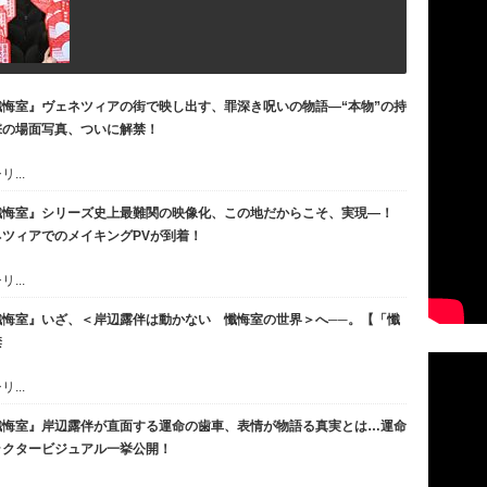
悔室』ヴェネツィアの街で映し出す、罪深き呪いの物語―“本物”の持
撃の場面写真、ついに解禁！
...
懺悔室』シリーズ史上最難関の映像化、この地だからこそ、実現―！
ツィアでのメイキングPVが到着！
...
懺悔室』いざ、＜岸辺露伴は動かない 懺悔室の世界＞へ──。【「懺
禁
...
懺悔室』岸辺露伴が直面する運命の歯車、表情が物語る真実とは…運命
ラクタービジュアル一挙公開！