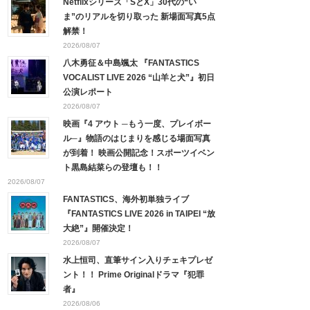
Netflixシリーズ「SとX」30代の“い
ま”のリアルを切り取った 新場面写真5点
解禁！
2026/08/07
八木勇征＆中島颯太 『FANTASTICS
VOCALIST LIVE 2026 “山羊と犬”』初日
公演レポート
2026/08/07
映画『4 アウト ─もう一度、プレイボー
ル─』物語のはじまりを感じる場面写真
が到着！ 映画公開記念！スポーツイベン
ト黒島結菜らの登壇も！！
2026/08/07
FANTASTICS、海外初単独ライブ
『FANTASTICS LIVE 2026 in TAIPEI “放
大絶”』開催決定！
2026/08/07
水上恒司、直筆サイン入りチェキプレゼ
ント！！ Prime Originalドラマ『犯罪
者』
2026/08/06