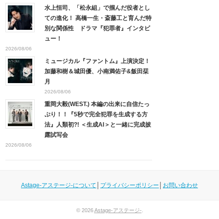
水上恒司、「松永組」で掴んだ役者とし
ての進化！ 高橋一生・斎藤工と育んだ特
別な関係性 ドラマ『犯罪者』インタビ
ュー！
2026/08/06
ミュージカル『ファントム』上演決定！
加藤和樹＆城田優、小南満佑子&飯田栞
月
2026/08/06
重岡大毅(WEST.) 本編の出来に自信たっ
ぷり！！『5秒で完全犯罪を生成する方
法』人類初?! ＜生成AI＞と一緒に完成披
露試写会
2026/08/06
Astage-アステージ-について
│
プライバシーポリシー
│
お問い合わせ
© 2026
Astage-アステージ-
.