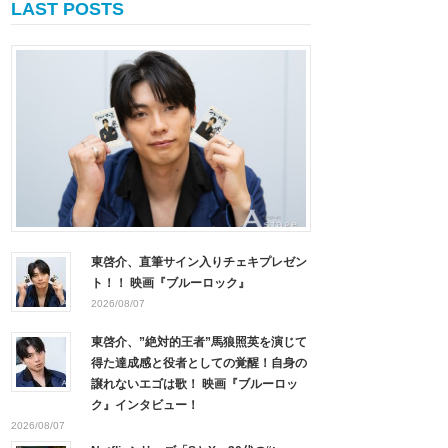
LAST POSTS
東啓介、直筆サイン入りチェキプレゼン
ト！！ 映画『ブルーロック』
2026/08/07
東啓介、”絶対的王者”馬狼照英を演じて
得た達成感と役者としての覚醒！自身の
譲れないエゴは歌！ 映画『ブルーロッ
ク』インタビュー！
2026/08/07