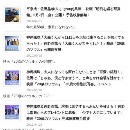
平泉成・佐野晶哉(Aぇ! group)共演！ 映画『明日を綴る写真
館』6月7日（金）公開！ 予告映像解禁！
2024/04/05
年の差58歳。素直になれないふ...
神尾楓珠「大義くんから1日1日を大切に生きることを教えても
らった！」佐野晶哉も「大義くんが力をくれた！」映画『20歳
のソウル』公開前夜祭
2022/05/26
映画『20歳のソウル』の公開前...
神尾楓珠、大人になっても変わらないことは「可愛い笑顔！」
佐野は「じゃあ、僕と付き合う？」と声をかけ会場を沸かす！
映画『20歳のソウル』「20歳の特別試写会」イベント
2022/05/10
映画『20歳のソウル』の「20...
神尾楓珠＆佐野晶哉、演奏に苦労するもお互いを称える！ 佐野
は部員からのプレゼントに感激！「今でも大切にしています」
映画『20歳のソウル』完成披露舞台挨拶
2022/04/28