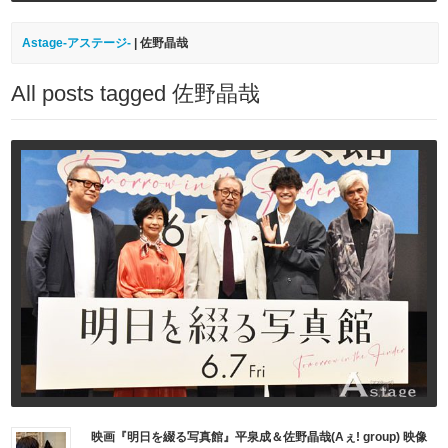
Astage-アステージ-
|
佐野晶哉
All posts tagged 佐野晶哉
映画『明日を綴る写真館』平泉成＆佐野晶哉(Aぇ! group) 映像