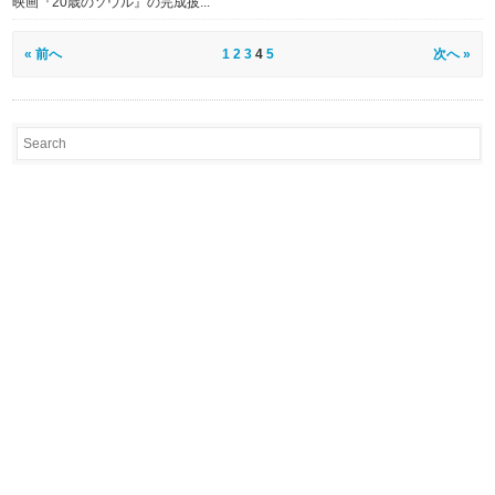
映画『20歳のソウル』の完成披...
« 前へ
1
2
3
4
5
次へ »