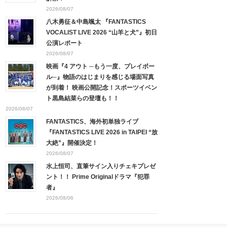
2026/08/07
八木勇征＆中島颯太 『FANTASTICS
VOCALIST LIVE 2026 “山羊と犬”』初日
公演レポート
2026/08/07
映画『4 アウト ─もう一度、プレイボー
ル─』物語のはじまりを感じる場面写真
が到着！ 映画公開記念！スポーツイベン
ト黒島結菜らの登壇も！！
2026/08/07
FANTASTICS、海外初単独ライブ
『FANTASTICS LIVE 2026 in TAIPEI “放
大絶”』開催決定！
2026/08/07
水上恒司、直筆サイン入りチェキプレゼ
ント！！ Prime Originalドラマ『犯罪
者』
2026/08/06