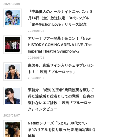
2026/08/08
『中島健人のオールナイトニッポン』8
月14日（金）放送決定！3rdシングル
「鬼事/Fiction Love」リリース記念
2026/08/08
アリーナツアー開幕！帝コン！『New
HISTORY COMING ARENA LIVE -The
Imperial Theatre Symphony-』
2026/08/08
東啓介、直筆サイン入りチェキプレゼン
ト！！ 映画『ブルーロック』
2026/08/07
東啓介、”絶対的王者”馬狼照英を演じて
得た達成感と役者としての覚醒！自身の
譲れないエゴは歌！ 映画『ブルーロッ
ク』インタビュー！
2026/08/07
Netflixシリーズ「SとX」30代の“い
ま”のリアルを切り取った 新場面写真5点
解禁！