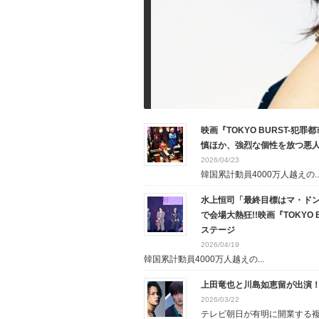
映画『TOKYO BURST-犯
慎ほか、強烈な個性を放つ悪
2026/04/23
韓国累計動員4000万人越えの..
水上恒司「最終目標はマ・ドンソク
で会場大熱狂!!映画『TOKYO BUR
ステージ
2026/04/19
韓国累計動員4000万人越えの...
上田竜也と川島如恵留が出演！『
2026/03/22
テレビ朝日が有明に開業する複合