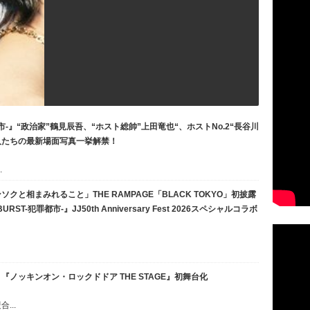
罪都市-』“政治家”鶴見辰吾、“ホスト総帥”上田竜也“、ホストNo.2“長谷川
人たちの最新場面写真一挙解禁！
.
と相まみれること」THE RAMPAGE「BLACK TOKYO」初披露
ST-犯罪都市-』JJ50th Anniversary Fest 2026スペシャルコラボ
ノッキンオン・ロックドドア THE STAGE』初舞台化
...