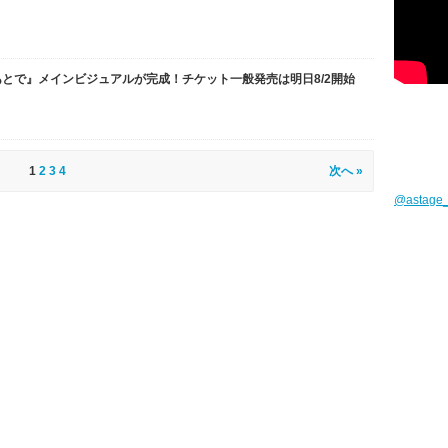
とで』メインビジュアルが完成！チケット一般発売は明日8/2開始
1
2
3
4
次へ »
@astag