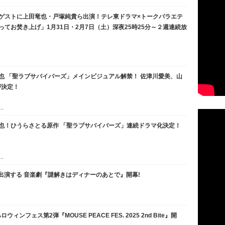
ゲストに上田竜也・戸塚純貴ら出演！テレ東ドラマ×トークバラエテ
てお焚き上げ」1月31日・2月7日（土）深夜25時25分～２週連続放
也 「聖ラブサバイバーズ」メインビジュアル解禁！ 佐津川愛美、山
が決定！
.
也！ひうらさとる原作 「聖ラブサバイバーズ」連続ドラマ化決定！
.
が出演する 音楽劇『謎解きはディナーのあとで』開幕!
フェス第2弾『MOUSE PEACE FES. 2025 2nd Bite』開