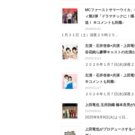
MCファーストサマーウイカ、
ィ第2弾「ドラマチックに！喋っ
送！ ※コメントも到着♪
2026/01/31
１月３１日（土）深夜２５時２５...
主演・石井杏奈×共演・上田竜
谷花純ら豪華キャストの出演
2025/12/13
２０２６年１月７日(水)深夜２..
主演・石井杏奈×共演・上田竜
※コメントも到着♪
2025/11/27
２０２６年１月７日(水)深夜２..
上田竜也 玉井詩織 橋本良亮
2025/09/10
2025年9月9日(火)より日...
上田竜也がプロデュースするハロウィン