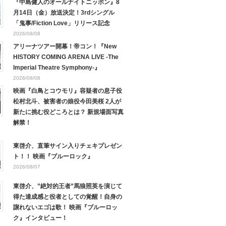
『中島健人のオールナイトニッポン』8
月14日（金）放送決定！3rdシングル
「鬼事/Fiction Love」リリース記念
2026/08/08
アリーナツアー開幕！帝コン！『New
HISTORY COMING ARENA LIVE -The
Imperial Theatre Symphony-』
2026/08/08
映画『白鳥とコウモリ』容疑者の息子役
松村北斗、被害者の娘役今田美桜 2人が
新たに挑む役どころとは？ 新規場面写真
解禁！
東啓介、直筆サイン入りチェキプレゼン
ト！！ 映画『ブルーロック』
2026/08/07
東啓介、”絶対的王者”馬狼照英を演じて
得た達成感と役者としての覚醒！自身の
譲れないエゴは歌！ 映画『ブルーロッ
ク』インタビュー！