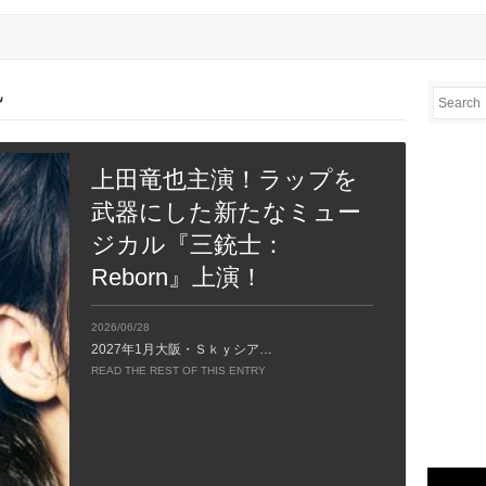
也
上田竜也主演！ラップを
武器にした新たなミュー
ジカル『三銃士：
Reborn』上演！
2026/06/28
2027年1月大阪・Ｓｋｙシア…
READ THE REST OF THIS ENTRY