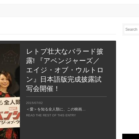
レトブ壮大なバラード披
露! 『アベンジャーズ／
エイジ・オブ・ウルトロ
ン』日本語版完成披露試
写会開催！
2015/07/02
＜愛＞を知る全人類に、この映画…
READ THE REST OF THIS ENTRY