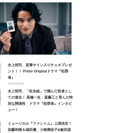
水上恒司、直筆サイン入りチェキプレゼ
ント！！ Prime Originalドラマ『犯罪
者』
2026/08/06
水上恒司、「松永組」で掴んだ役者とし
ての進化！ 高橋一生・斎藤工と育んだ特
別な関係性 ドラマ『犯罪者』インタビ
ュー！
ミュージカル『ファントム』上演決定！
加藤和樹＆城田優、小南満佑子&飯田栞