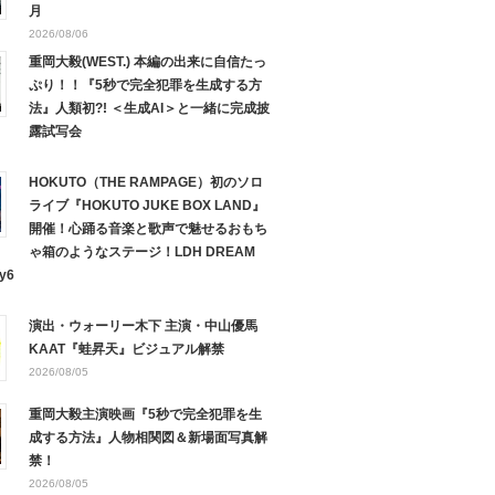
月
2026/08/06
重岡大毅(WEST.) 本編の出来に自信たっ
ぷり！！『5秒で完全犯罪を生成する方
法』人類初?! ＜生成AI＞と一緒に完成披
露試写会
HOKUTO（THE RAMPAGE）初のソロ
ライブ『HOKUTO JUKE BOX LAND』
開催！心踊る音楽と歌声で魅せるおもち
ゃ箱のようなステージ！LDH DREAM
y6
演出・ウォーリー木下 主演・中山優馬
KAAT『蛙昇天』ビジュアル解禁
2026/08/05
重岡大毅主演映画『5秒で完全犯罪を生
成する方法』人物相関図＆新場面写真解
禁！
2026/08/05