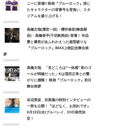
ニーに登場!! 映画『ブルーロック』演じ
たキャラクターの背番号を背負い、スタ
ジアムを盛り上げる！
2026/08/09
高橋文哉(潔世一役)・櫻井海音(蜂楽廻
役)・高橋恭平(千切豹馬役) 登壇！ 作品
愛と爆笑があふれかえった超型破りな
『ブルーロック』IMAX上映記念舞台挨
拶
2026/08/09
高橋文哉、「見どころは“一体感” 皆のゴ
ールが明確だった」Kは窪田正孝との繋
がりに感慨！ 映画『ブルーロック』初日
舞台挨拶
2026/08/09
浜辺美波、目黒蓮の特別インタビューの
一部を公開！『ほどなく、お別れです』
8月19日(水)ブルーレイ、DVD発売決
定！
2026/08/08