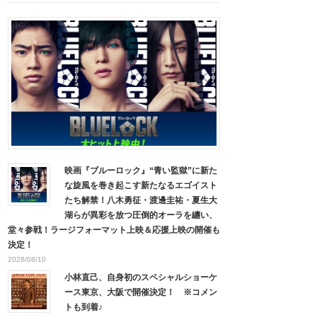
映画『ブルーロック』“青い監獄”に新た
な旋風を巻き起こす新たなるエゴイスト
たち解禁！八木勇征・渡邊圭祐・夏生大
湖らが異彩を放つ圧倒的オーラを纏い、
堂々参戦！ラージフォーマット上映＆応援上映の開催も
決定！
2026/08/10
小林直己、自身初のスペシャルショーケ
ース東京、大阪で開催決定！ ※コメン
トも到着♪