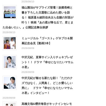
2026/08/10
福山雅治がサプライズ登壇！故郷長崎と
書き下ろした主題歌に込めた想いを語
る！ 福原遥＆細田佳央太ら念願の対面が
叶う！ 映画『あの星が降る丘で、君とま
た出会いたい。』公開記念舞台挨拶
2026/08/10
ミュージカル『ゴースト』ゲネプロ＆開
幕記念会見【動画3本】
2026/08/09
中沢元紀、直筆サイン入りチェキプレゼ
ント！！ ドラマ『幸せになりたいマサム
ネ君』
2026/08/09
中沢元紀が魅せる新たな顔！「ただのク
ズではなく、人間臭く、どこか愛らしい
男に」 ドラマ『幸せになりたいマサム
ネ君』インタビュー！
2026/08/09
高橋文哉&櫻井海音がキックインセレモ