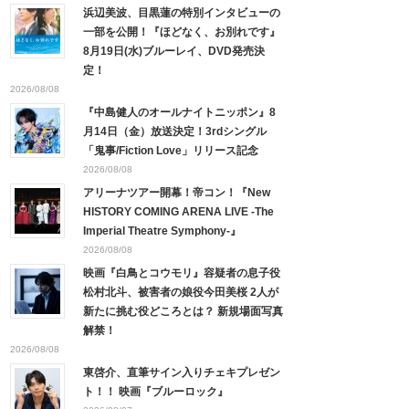
浜辺美波、目黒蓮の特別インタビューの
一部を公開！『ほどなく、お別れです』
8月19日(水)ブルーレイ、DVD発売決
定！
2026/08/08
『中島健人のオールナイトニッポン』8
月14日（金）放送決定！3rdシングル
「鬼事/Fiction Love」リリース記念
2026/08/08
アリーナツアー開幕！帝コン！『New
HISTORY COMING ARENA LIVE -The
Imperial Theatre Symphony-』
2026/08/08
映画『白鳥とコウモリ』容疑者の息子役
松村北斗、被害者の娘役今田美桜 2人が
新たに挑む役どころとは？ 新規場面写真
解禁！
2026/08/08
東啓介、直筆サイン入りチェキプレゼン
ト！！ 映画『ブルーロック』