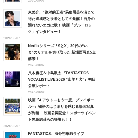
2026/08/07
東啓介、”絶対的王者”馬狼照英を演じて
得た達成感と役者としての覚醒！自身の
譲れないエゴは歌！ 映画『ブルーロッ
ク』インタビュー！
2026/08/07
Netflixシリーズ「SとX」30代の“い
ま”のリアルを切り取った 新場面写真5点
解禁！
2026/08/07
八木勇征＆中島颯太 『FANTASTICS
VOCALIST LIVE 2026 “山羊と犬”』初日
公演レポート
2026/08/07
映画『4 アウト ─もう一度、プレイボー
ル─』物語のはじまりを感じる場面写真
が到着！ 映画公開記念！スポーツイベン
ト黒島結菜らの登壇も！！
2026/08/07
FANTASTICS、海外初単独ライブ