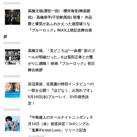
2026/08/09
高橋文哉(潔世一役)・櫻井海音(蜂楽廻
役)・高橋恭平(千切豹馬役) 登壇！ 作品
愛と爆笑があふれかえった超型破りな
『ブルーロック』IMAX上映記念舞台挨
拶
2026/08/09
高橋文哉、「見どころは“一体感” 皆のゴ
ールが明確だった」Kは窪田正孝との繋
がりに感慨！ 映画『ブルーロック』初日
舞台挨拶
2026/08/09
浜辺美波、目黒蓮の特別インタビューの
一部を公開！『ほどなく、お別れです』
8月19日(水)ブルーレイ、DVD発売決
定！
2026/08/08
『中島健人のオールナイトニッポン』8
月14日（金）放送決定！3rdシングル
「鬼事/Fiction Love」リリース記念
2026/08/08