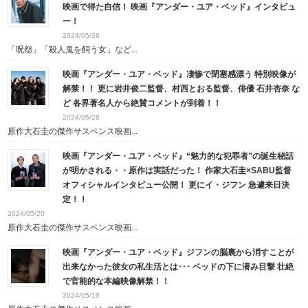
映画で得た自信！ 映画『アンダー・ユア・ベッド』インタビュ
ー！
2024/05/28
「呪怨」「殺人鬼を飼う女」など...
映画『アンダー・ユア・ベッド』凄惨で閉塞感漂う 特別映像が
解禁！！ 更に岩井俊二監督、村西とおる監督、俳優 石井杏奈 な
ど 各界著名人から絶賛コメントが到着！！
2024/05/28
原作大石圭の傑作サスペンス映画...
映画『アンダー・ユア・ベッド』“魅力的な犯罪者”の誕生秘話
が明かされる・・原作は実話だった！ 作家大石圭×SABU監督
オフィシャルインタビュー公開！ 更にイ・ジフン 急遽来日決
定！！
2024/05/20
原作大石圭の傑作サスペンス映画...
映画『アンダー・ユア・ベッド』ジフンの脳裏から消すことが
出来なかった彼女の私生活とは･･･ ベッドの下に潜み目撃 壮絶
で官能的な本編映像解禁！！
2024/05/19