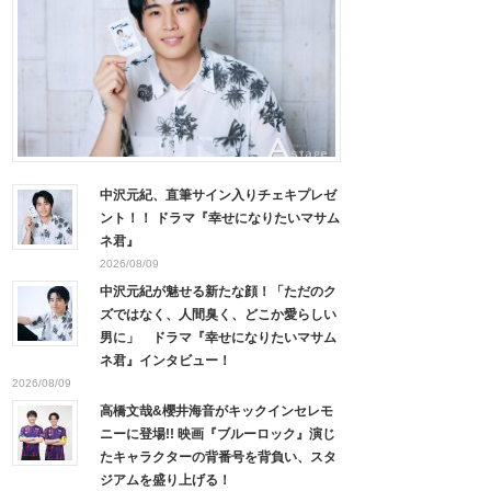
中沢元紀、直筆サイン入りチェキプレゼ
ント！！ ドラマ『幸せになりたいマサム
ネ君』
2026/08/09
中沢元紀が魅せる新たな顔！「ただのク
ズではなく、人間臭く、どこか愛らしい
男に」 ドラマ『幸せになりたいマサム
ネ君』インタビュー！
2026/08/09
高橋文哉&櫻井海音がキックインセレモ
ニーに登場!! 映画『ブルーロック』演じ
たキャラクターの背番号を背負い、スタ
ジアムを盛り上げる！