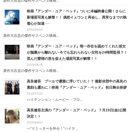
原作大石圭の傑作サスペンス映画...
映画『アンダー・ユア・ベッド』ついに本編映像公開！さらに
新場面写真も解禁！！ 偶然イェウンと再会し、異常なまでの執
着心が加速･･･
2024/05/04
原作大石圭の傑作サスペンス映画...
映画『アンダー・ユア・ベッド』唯一存在を認めてくれた彼女
が脳裏から離れない 今でも忘れられない女性を24時間監視？！
歪んだ愛情の形を捉えた場面写真が解禁！！
2024/04/18
原作大石圭の傑作サスペンス映画...
高良健吾 プールで優雅に浮いていた！？ 撮影休憩中の高良の
素顔も露わに！ 映画『アンダー・ユア・ベッド』 初日舞台挨拶
2019/07/20
ハイテンション・ムービー・プロ...
高良健吾主演の『アンダー・ユア・ベッド』 ７月19日(金)公開
決定！！
2019/04/10
—“リミッターを外せ！”ハイテ...