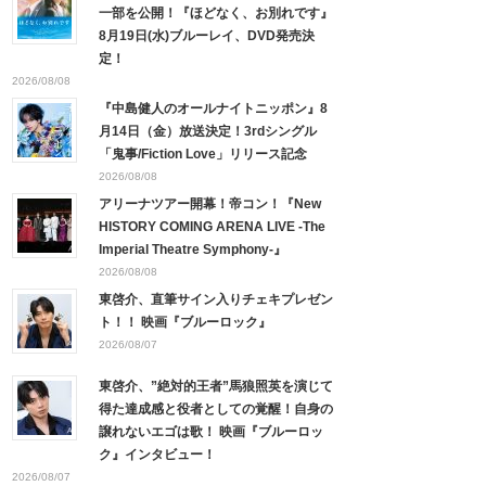
一部を公開！『ほどなく、お別れです』
8月19日(水)ブルーレイ、DVD発売決
定！
2026/08/08
『中島健人のオールナイトニッポン』8
月14日（金）放送決定！3rdシングル
「鬼事/Fiction Love」リリース記念
2026/08/08
アリーナツアー開幕！帝コン！『New
HISTORY COMING ARENA LIVE -The
Imperial Theatre Symphony-』
2026/08/08
東啓介、直筆サイン入りチェキプレゼン
ト！！ 映画『ブルーロック』
2026/08/07
東啓介、”絶対的王者”馬狼照英を演じて
得た達成感と役者としての覚醒！自身の
譲れないエゴは歌！ 映画『ブルーロッ
ク』インタビュー！
2026/08/07