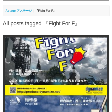
Astage-アステージ-
|
『Fight For F』
All posts tagged 『Fight For F』