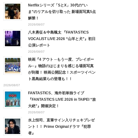
Netflixシリーズ「SとX」30代の“い
ま”のリアルを切り取った 新場面写真5点
解禁！
2026/08/07
八木勇征＆中島颯太 『FANTASTICS
VOCALIST LIVE 2026 “山羊と犬”』初日
公演レポート
2026/08/07
映画『4 アウト ─もう一度、プレイボー
ル─』物語のはじまりを感じる場面写真
が到着！ 映画公開記念！スポーツイベン
ト黒島結菜らの登壇も！！
2026/08/07
FANTASTICS、海外初単独ライブ
『FANTASTICS LIVE 2026 in TAIPEI “放
大絶”』開催決定！
2026/08/07
水上恒司、直筆サイン入りチェキプレゼ
ント！！ Prime Originalドラマ『犯罪
者』