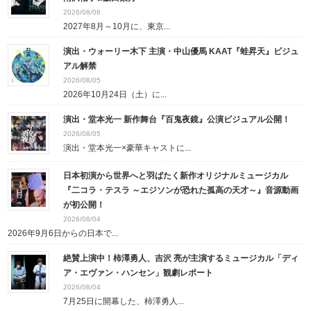
2026/08/06
2027年8月～10月に、東京...
演出・ウォーリー木下 主演・中山優馬 KAAT『蛙昇天』ビジュ
アル解禁
2026/08/05
2026年10月24日（土）に...
演出・堂本光一 新作舞台『百鬼夜鏡』公演ビジュアル公開！
2026/08/05
演出・堂本光一×豪華キャストに...
日本初演から世界へと羽ばたく新作オリジナルミュージカル
『二コラ・テスラ ～エジソンが恐れた孤高の天才～』音源動画
が初公開！
2026/08/04
2026年9月6日からの日本で...
絶賛上演中！柿澤勇人、吉沢 亮が主演するミュージカル「ディ
ア・エヴァン・ハンセン」観劇レポート
2026/08/04
7月25日に開幕した、柿澤勇人...