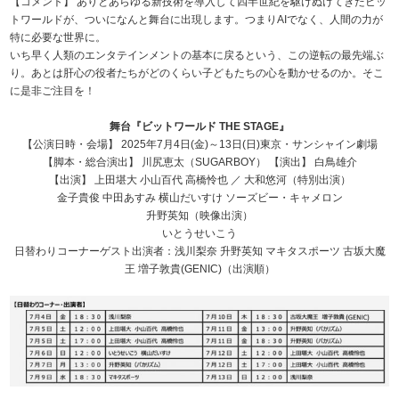
【コメント】 ありとあらゆる新技術を導入して四半世紀を駆けぬけてきたビッ
トワールドが、ついになんと舞台に出現します。つまりAIでなく、人間の力が
特に必要な世界に。
いち早く人類のエンタテインメントの基本に戻るという、この逆転の最先端ぶ
り。あとは肝心の役者たちがどのくらい子どもたちの心を動かせるのか。そこ
に是非ご注目を！
舞台『ビットワールド THE STAGE』
【公演日時・会場】 2025年7月4日(金)～13日(日)東京・サンシャイン劇場
【脚本・総合演出】 川尻恵太（SUGARBOY） 【演出】 白鳥雄介
【出演】 上田堪大 小山百代 高橋怜也 ／ 大和悠河（特別出演）
金子貴俊 中田あすみ 横山だいすけ ソーズビー・キャメロン
升野英知（映像出演）
いとうせいこう
日替わりコーナーゲスト出演者：浅川梨奈 升野英知 マキタスポーツ 古坂大魔
王 増子敦貴(GENIC)（出演順）