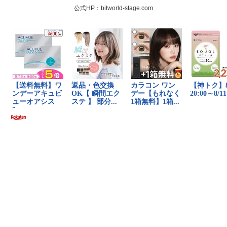
公式HP：bitworld-stage.com