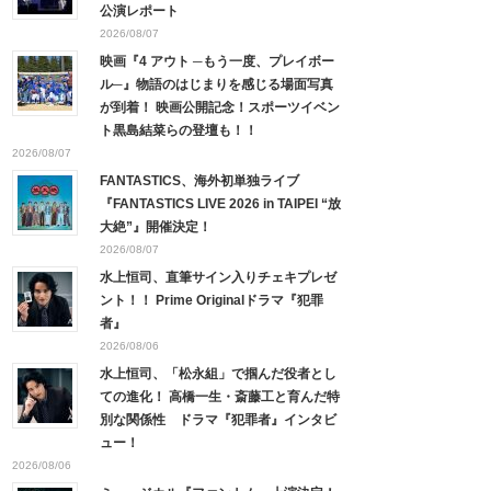
公演レポート
2026/08/07
映画『4 アウト ─もう一度、プレイボー
ル─』物語のはじまりを感じる場面写真
が到着！ 映画公開記念！スポーツイベン
ト黒島結菜らの登壇も！！
2026/08/07
FANTASTICS、海外初単独ライブ
『FANTASTICS LIVE 2026 in TAIPEI “放
大絶”』開催決定！
2026/08/07
水上恒司、直筆サイン入りチェキプレゼ
ント！！ Prime Originalドラマ『犯罪
者』
2026/08/06
水上恒司、「松永組」で掴んだ役者とし
ての進化！ 高橋一生・斎藤工と育んだ特
別な関係性 ドラマ『犯罪者』インタビ
ュー！
2026/08/06