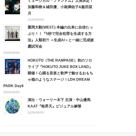
ミュージカル『ファントム』上演決定！
加藤和樹＆城田優、小南満佑子&飯田栞
月
2026/08/06
重岡大毅(WEST.) 本編の出来に自信たっ
ぷり！！『5秒で完全犯罪を生成する方
法』人類初?! ＜生成AI＞と一緒に完成披
露試写会
2026/08/06
HOKUTO（THE RAMPAGE）初のソロ
ライブ『HOKUTO JUKE BOX LAND』
開催！心踊る音楽と歌声で魅せるおもち
ゃ箱のようなステージ！LDH DREAM
PARK Day6
2026/08/05
演出・ウォーリー木下 主演・中山優馬
KAAT『蛙昇天』ビジュアル解禁
2026/08/05