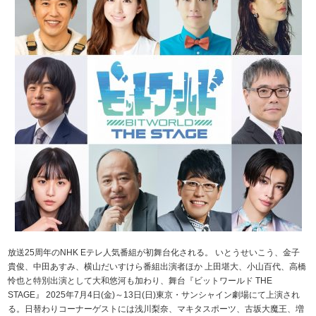
放送25周年のNHK Eテレ人気番組が初舞台化される。 いとうせいこう、金子
貴俊、中田あすみ、横山だいすけら番組出演者ほか 上田堪大、小山百代、高橋
怜也と特別出演として大和悠河も加わり、舞台『ビットワールド THE
STAGE』 2025年7月4日(金)～13日(日)東京・サンシャイン劇場にて上演され
る。日替わりコーナーゲストには浅川梨奈、マキタスポーツ、古坂大魔王、増