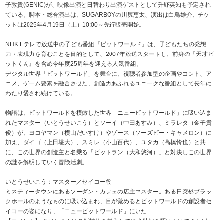
子敦貴(GENIC)が、映像出演と日替わり出演ゲストとして升野英知も予定され
ている。脚本・総合演出は、SUGARBOYの川尻恵太、演出は白鳥雄介。チケ
ットは2025年4月19日（土）10:00～先行販売開始。
NHK Eテレで放送中の子ども番組『ビットワールド』は、子どもたちの発想
力・表現力を育むことを目的として、2007年放送スタートし、前身の『天才ビ
ットくん』を含め今年度25周年を迎える人気番組。
デジタル世界「ビットワールド」を舞台に、視聴者参加型の企画やコント、ア
ニメ、ゲーム要素を融合させた、創造力あふれるユニークな番組として長年に
わたり愛され続けている。
物語は、ビットワールドを模倣した世界「ニュービットワールド」に吸い込ま
れたマスター（いとうせいこう）とソーイ（中田あすみ）、ミラレタ（金子貴
俊）が、ヨコヤマン（横山だいすけ）やゾース（ソーズビー・キャメロン）に
加え、ダイゴ（上田堪大）、スミレ（小山百代）、ユタカ（高橋怜也）と共
に、この世界の創造主と名乗る「ビットラン（大和悠河）」と対決しこの世界
の謎を解明していく冒険活劇。
いとうせいこう：マスター／セイコー役
ミスティータウンにあるソーダン・カフェの店主マスター。ある日突然ブラッ
クホールのようなものに吸い込まれ、目が覚めるとビットワールドの創設者セ
イコーの姿になり、「ニュービットワールド」にいた…