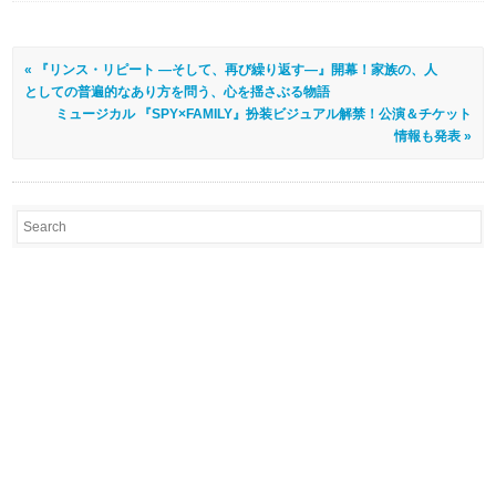
« 『リンス・リピート ―そして、再び繰り返す―』開幕！家族の、人
としての普遍的なあり方を問う、心を揺さぶる物語
ミュージカル 『SPY×FAMILY』扮装ビジュアル解禁！公演＆チケット
情報も発表 »