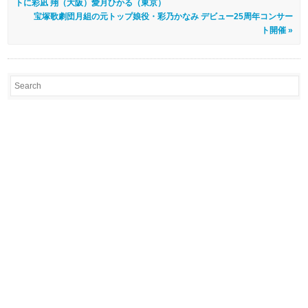
トに彩凪 翔（大阪）愛月ひかる（東京）
宝塚歌劇団月組の元トップ娘役・彩乃かなみ デビュー25周年コンサー
ト開催 »