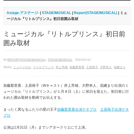
Astage-アステージ-
|
STAGE/MUSICAL
|
Report(STAGE/MUSICAL)
| ミュ
ージカル『リトルプリンス』初日前囲み取材
ミュージカル『リトルプリンス』初日前
囲み取材
IN
REPORT(STAGE/MUSICAL)
,
STAGE/MUSICAL
· 2022/01/11
TAGS:
ミュージカル
,
リトルプリンス
,
井上芳雄
,
加藤梨里香
,
土居裕子
,
大野幸人
,
花總まり
加藤梨里香、土居裕子（Wキャスト）井上芳雄、大野幸人、花總まり出演のミ
ュージカル『リトルプリンス』が１月８日（土）に初日を迎えた。初日前に行
われた囲み取材を動画でお伝えする。
まったく異なるふたりの星の王子
加藤梨里香出演ゲネプロ
土居裕子出演ゲネ
プロ
公演は1月31日（月）までシアタークリエにて上演。