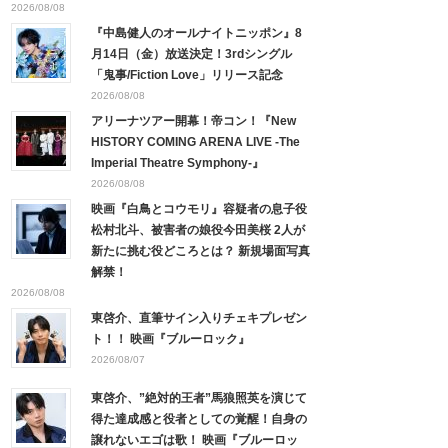
2026/08/08
『中島健人のオールナイトニッポン』8
月14日（金）放送決定！3rdシングル
「鬼事/Fiction Love」リリース記念
2026/08/08
アリーナツアー開幕！帝コン！『New
HISTORY COMING ARENA LIVE -The
Imperial Theatre Symphony-』
2026/08/08
映画『白鳥とコウモリ』容疑者の息子役
松村北斗、被害者の娘役今田美桜 2人が
新たに挑む役どころとは？ 新規場面写真
解禁！
2026/08/08
東啓介、直筆サイン入りチェキプレゼン
ト！！ 映画『ブルーロック』
2026/08/07
東啓介、”絶対的王者”馬狼照英を演じて
得た達成感と役者としての覚醒！自身の
譲れないエゴは歌！ 映画『ブルーロッ