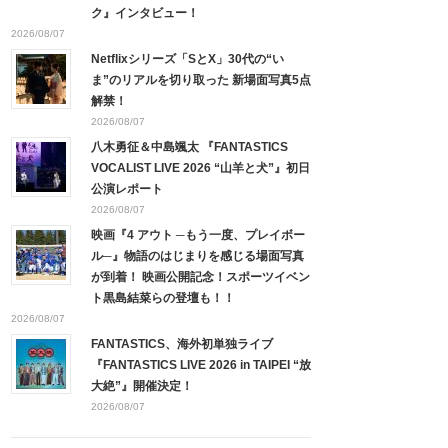
ク』インタビュー！
2026/08/07
Netflixシリーズ「SとX」30代の“い
ま”のリアルを切り取った 新場面写真5点
解禁！
2026/08/07
八木勇征＆中島颯太 『FANTASTICS
VOCALIST LIVE 2026 “山羊と犬”』初日
公演レポート
2026/08/07
映画『4 アウト ─もう一度、プレイボー
ル─』物語のはじまりを感じる場面写真
が到着！ 映画公開記念！スポーツイベン
ト黒島結菜らの登壇も！！
2026/08/07
FANTASTICS、海外初単独ライブ
『FANTASTICS LIVE 2026 in TAIPEI “放
大絶”』開催決定！
2026/08/07