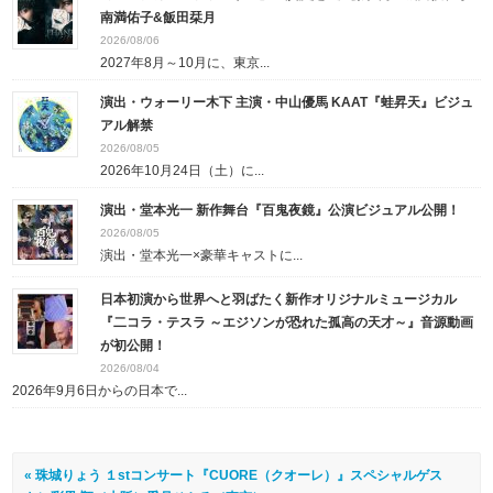
南満佑子&飯田栞月
2026/08/06
2027年8月～10月に、東京...
演出・ウォーリー木下 主演・中山優馬 KAAT『蛙昇天』ビジュ
アル解禁
2026/08/05
2026年10月24日（土）に...
演出・堂本光一 新作舞台『百鬼夜鏡』公演ビジュアル公開！
2026/08/05
演出・堂本光一×豪華キャストに...
日本初演から世界へと羽ばたく新作オリジナルミュージカル
『二コラ・テスラ ～エジソンが恐れた孤高の天才～』音源動画
が初公開！
2026/08/04
2026年9月6日からの日本で...
« 珠城りょう １stコンサート『CUORE（クオーレ）』スペシャルゲス