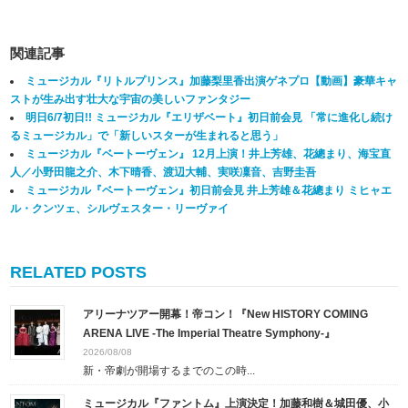
関連記事
ミュージカル『リトルプリンス』加藤梨里香出演ゲネプロ【動画】豪華キャ
ストが生み出す壮大な宇宙の美しいファンタジー
明日6/7初日!! ミュージカル『エリザベート』初日前会見 「常に進化し続け
るミュージカル」で「新しいスターが生まれると思う」
ミュージカル『ベートーヴェン』 12月上演！井上芳雄、花總まり、海宝直
人／小野田龍之介、木下晴香、渡辺大輔、実咲凜音、吉野圭吾
ミュージカル『ベートーヴェン』初日前会見 井上芳雄＆花總まり ミヒャエ
ル・クンツェ、シルヴェスター・リーヴァイ
RELATED POSTS
アリーナツアー開幕！帝コン！『New HISTORY COMING
ARENA LIVE -The Imperial Theatre Symphony-』
2026/08/08
新・帝劇が開場するまでのこの時...
ミュージカル『ファントム』上演決定！加藤和樹＆城田優、小