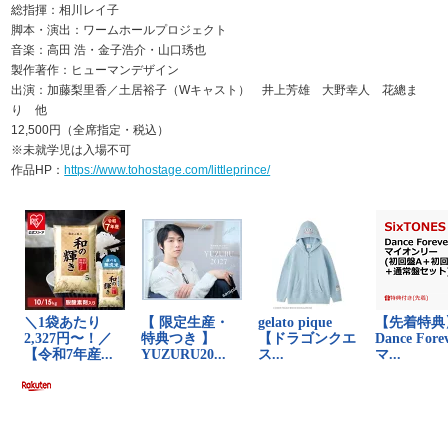
総指揮：相川レイ子
脚本・演出：ワームホールプロジェクト
音楽：高田 浩・金子浩介・山口琇也
製作著作：ヒューマンデザイン
出演：加藤梨里香／土居裕子（Wキャスト） 井上芳雄 大野幸人 花總ま
り 他
12,500円（全席指定・税込）
※未就学児は入場不可
作品HP：
https://www.tohostage.com/littleprince/