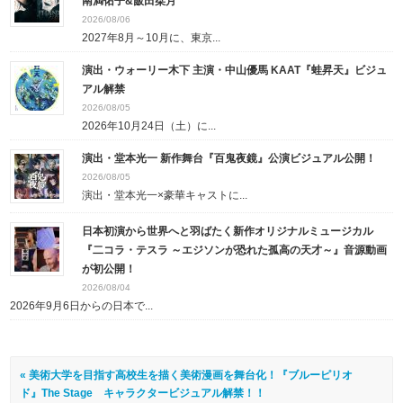
南満佑子&飯田栞月
2026/08/06
2027年8月～10月に、東京...
演出・ウォーリー木下 主演・中山優馬 KAAT『蛙昇天』ビジュ
アル解禁
2026/08/05
2026年10月24日（土）に...
演出・堂本光一 新作舞台『百鬼夜鏡』公演ビジュアル公開！
2026/08/05
演出・堂本光一×豪華キャストに...
日本初演から世界へと羽ばたく新作オリジナルミュージカル
『二コラ・テスラ ～エジソンが恐れた孤高の天才～』音源動画
が初公開！
2026/08/04
2026年9月6日からの日本で...
« 美術大学を目指す高校生を描く美術漫画を舞台化！『ブルーピリオ
ド』The Stage キャラクタービジュアル解禁！！