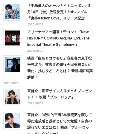
『中島健人のオールナイトニッポン』8
月14日（金）放送決定！3rdシングル
「鬼事/Fiction Love」リリース記念
2026/08/08
アリーナツアー開幕！帝コン！『New
HISTORY COMING ARENA LIVE -The
Imperial Theatre Symphony-』
2026/08/08
映画『白鳥とコウモリ』容疑者の息子役
松村北斗、被害者の娘役今田美桜 2人が
新たに挑む役どころとは？ 新規場面写真
解禁！
2026/08/08
東啓介、直筆サイン入りチェキプレゼン
ト！！ 映画『ブルーロック』
2026/08/07
東啓介、”絶対的王者”馬狼照英を演じて
得た達成感と役者としての覚醒！自身の
譲れないエゴは歌！ 映画『ブルーロッ
ク』インタビュー！