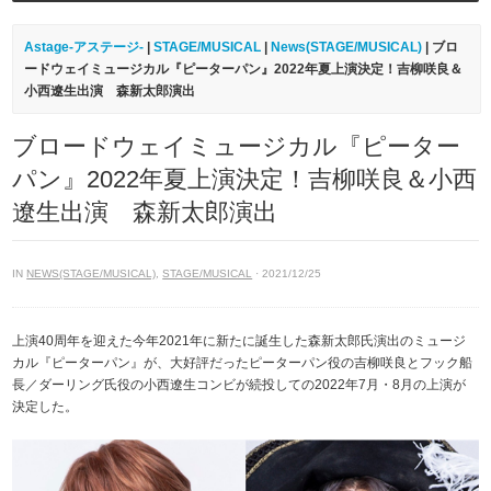
Astage-アステージ-
|
STAGE/MUSICAL
|
News(STAGE/MUSICAL)
| ブロ
ードウェイミュージカル『ピーターパン』2022年夏上演決定！吉柳咲良＆
小西遼生出演 森新太郎演出
ブロードウェイミュージカル『ピーター
パン』2022年夏上演決定！吉柳咲良＆小西
遼生出演 森新太郎演出
IN
NEWS(STAGE/MUSICAL)
,
STAGE/MUSICAL
· 2021/12/25
上演40周年を迎えた今年2021年に新たに誕生した森新太郎氏演出のミュージ
カル『ピーターパン』が、大好評だったピーターパン役の吉柳咲良とフック船
長／ダーリング氏役の小西遼生コンビが続投しての2022年7月・8月の上演が
決定した。