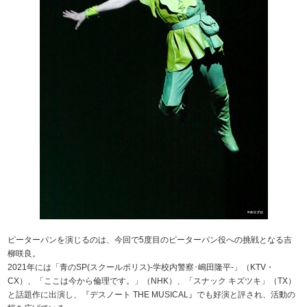
ピーターパンを演じるのは、今回で5度目のピーターパン役への挑戦となる吉
柳咲良。
2021年には「青のSP(スクールポリス)-学校内警察･嶋田隆平-」（KTV・
CX）、「ここは今から倫理です。」（NHK）、「スナック キズツキ」（TX）
と話題作に出演し、『デスノート THE MUSICAL』でも好演と評され、活動の