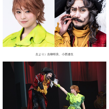
左より）吉柳咲良、小西遼生