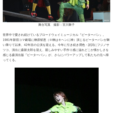
舞台写真 撮影：宮川舞子
世界中で愛され続けているブロードウェイミュージカル『ピーターパン』。
1981年新宿コマ劇場に榊原郁恵（※榊はキヘンに神）演じるピーターパンが舞
い降りて以来、42年目の公演を迎える。今年に引き続き潤色・訳詞にフジノサ
ツコ、演出に森新太郎を迎え、親しみやすい手作り感に溢れどこか懐かしさを
感じる森演出版『ピーターパン』が、さらにパワーアップして私たちの元へ帰
ってくる。