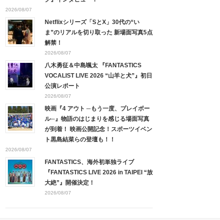
2026/08/07
Netflixシリーズ「SとX」30代の“い
ま”のリアルを切り取った 新場面写真5点
解禁！
2026/08/07
八木勇征＆中島颯太 『FANTASTICS
VOCALIST LIVE 2026 “山羊と犬”』初日
公演レポート
2026/08/07
映画『4 アウト ─もう一度、プレイボー
ル─』物語のはじまりを感じる場面写真
が到着！ 映画公開記念！スポーツイベン
ト黒島結菜らの登壇も！！
2026/08/07
FANTASTICS、海外初単独ライブ
『FANTASTICS LIVE 2026 in TAIPEI “放
大絶”』開催決定！
2026/08/07