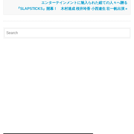
エンターテインメントに魅入られた総ての人々へ贈る
『SLAPSTICKS』開幕！ 木村達成 桜井玲香 小西遼生 壮一帆出演 »