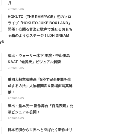
月
2026/08/06
HOKUTO（THE RAMPAGE）初のソロ
ライブ『HOKUTO JUKE BOX LAND』
開催！心踊る音楽と歌声で魅せるおもち
ゃ箱のようなステージ！LDH DREAM
y6
演出・ウォーリー木下 主演・中山優馬
KAAT『蛙昇天』ビジュアル解禁
2026/08/05
重岡大毅主演映画『5秒で完全犯罪を生
成する方法』人物相関図＆新場面写真解
禁！
2026/08/05
演出・堂本光一 新作舞台『百鬼夜鏡』公
演ビジュアル公開！
2026/08/05
日本初演から世界へと羽ばたく新作オリ