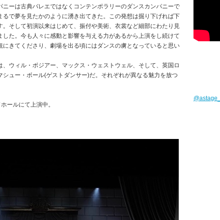
パニーは古典バレエではなくコンテンポラリーのダンスカンパニーで
まるで夢を見たかのように湧き出てきた。この発想は掘り下げれば下
す。そして初演以来はじめて、振付や美術、衣裳など細部にわたり見
ました。今も人々に感動と影響を与える力があるから上演をし続けて
観にきてくださり、劇場を出る頃にはダンスの虜となっていると思い
は、ウィル・ボジアー、マックス・ウェストウェル、そして、英国ロ
シュー・ボール(ゲストダンサー)だ。それぞれが異なる魅力を放つ
@astag
ャードホールにて上演中。