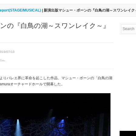
eport(STAGE/MUSICAL)
| 新演出版マシュー・ボーンの『白鳥の湖～スワンレイク
ーンの『白鳥の湖～スワンレイク～』
2019/07/13
～」
によりバレエ界に革命を起こした作品、マシュー・ボーンの「白鳥の湖
amuraオーチャードホールで開幕した。