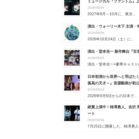
ミュージカル『ファントム』
2026/08/06
2027年8月～10月に、東京...
演出・ウォーリー木下 主演・中
2026/08/05
2026年10月24日（土）に...
演出・堂本光一 新作舞台『百
2026/08/05
演出・堂本光一×豪華キャストに.
日本初演から世界へと羽ばたく
孤高の天才～』音源動画が初
2026/08/04
2026年9月6日からの日本で...
絶賛上演中！柿澤勇人、吉沢 
ート
2026/08/04
7月25日に開幕した、柿澤勇人..