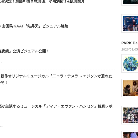
上演決定！加藤和樹＆城田優、小南満佑子&飯田栞月
山優馬 KAAT『蛙昇天』ビジュアル解禁
PARK Da
2026/08/05
鬼夜鏡』公演ビジュアル公開！
..
新作オリジナルミュージカル『二コラ・テスラ ～エジソンが恐れた
公開！
亮が主演するミュージカル「ディア・エヴァン・ハンセン」観劇レポ
.