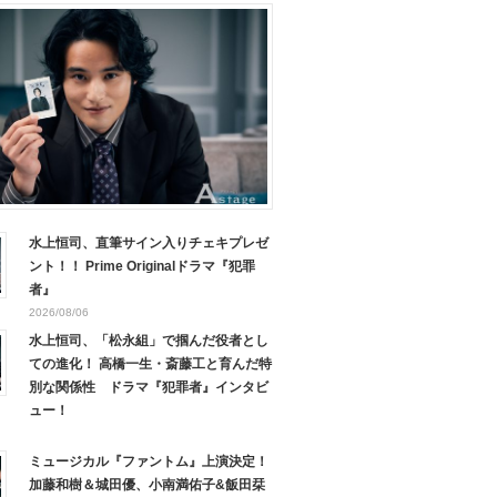
水上恒司、直筆サイン入りチェキプレゼ
ント！！ Prime Originalドラマ『犯罪
者』
2026/08/06
水上恒司、「松永組」で掴んだ役者とし
ての進化！ 高橋一生・斎藤工と育んだ特
別な関係性 ドラマ『犯罪者』インタビ
ュー！
ミュージカル『ファントム』上演決定！
加藤和樹＆城田優、小南満佑子&飯田栞