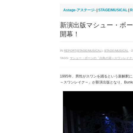
Astage-アステージ-
|
STAGE/MUSICAL
|
R
新演出版マシュー・ボ
開幕！
IN
REPORT(STAGE/MUSICAL)
,
STAGE/MUSICAL
· 
TAGS:
マシュー・ボーンの「白鳥の湖～スワンレイク
1995年、男性がスワンを踊るという新解釈
～スワンレイク～」が新演出版となり、Bunk