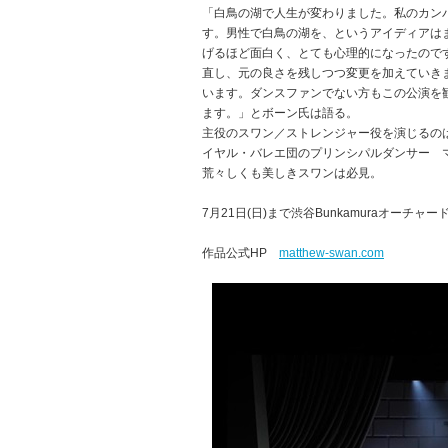
「白鳥の湖で人生が変わりました。私のカン
す。男性で白鳥の湖を、というアイディアは
げるほど面白く、とても心理的になったので
直し、元の良さを残しつつ変更を加えていき
います。ダンスファンでない方もこの公演を
ます。」とボーン氏は語る。
主役のスワン／ストレンジャー役を演じるの
イヤル・バレエ団のプリンシパルダンサー マ
荒々しくも美しきスワンは必見。
7月21日(日)まで渋谷Bunkamuraオーチ
作品公式HP
matthew-swan.com