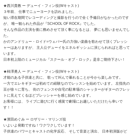
★西川貴教 ー デューイ・フィン役(Wキャスト)
３年前、 仕事でニューヨークを訪れました。
短い滞在期間でレコーディングと撮影を行うので全く予備日がなかったのです
が、 唯一観られた作品が『SCHOOL OF ROCK』でした。
そんな作品の主演を後に務めさせて頂く事になるとは、 夢にも思いませんでし
た。
かのアンドリュー・ロイド=ウェバー氏の力強い楽曲を歌わせて頂くプレッシ
ャーはありますが、 主人公デューイをエネルギッシュに演じられればと思って
います。
日本初上陸のミュージカル『スクール・オブ・ロック』是非ご期待下さい！
★柿澤勇人 ー デューイ・フィン役(Wキャスト)
才能のある子供達と共に、 歌って叫んで暴れることが今から楽しみです。
一方でエレキギターは初めての経験なのでレッスンを始めています。 左指先の
豆が徐々に育ち、 街のフェンスや自宅の駐車場のシャッターがギターのフレッ
トに見えてくるほどプレッシャーを感じ始めています。
お客様には、 ライブに遊びに行く感覚で劇場にお越しいただけたら幸いで
す！！
★濱田めぐみ ー ロザリー・マリンズ役
いよいよ発動ですね！ワクワクしています！
子供達のパワーとキャストの化学反応、 そして音楽と演出、 日本初演版がど