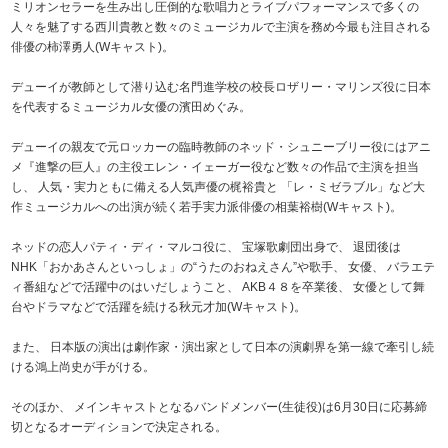
ミリオンセラーを生み出し圧倒的な歌唱力とライブパフォーマンスで多くの
人々を魅了する西川貴教と数々のミュージカルで主演を務め今最も注目される
俳優の柿澤勇人(Wキャスト)。
デューイが教師として潜り込む名門進学校の校長ロザリー・マリンズ役に日本
を代表するミュージカル女優の濱田めぐみ。
デューイの親友で元ロッカーの臨時教師のネッド・シュニーブリー役にはアニ
メ『進撃の巨人』の主役エレン・イェーガー役など数々の作品で主演を担当
し、 人気・実力ともに備える人気声優の梶裕貴と 「レ・ミゼラブル」など大
作ミュージカルへの出演が続く若手実力派俳優の相葉裕樹(Wキャスト)。
ネッドの恋人パティ・ディ・マルコ役に、 宝塚歌劇団出身で、 退団後は
NHK「おかあさんといっしょ」の“うたのおねえさん”や歌手、 女優、 バラエテ
ィ番組などで活躍中のはいだしょうこと、 AKB４８を卒業後、 女優として舞
台やドラマなどで活躍を続ける秋元才加(Wキャスト)。
また、 日本版の演出は劇作家・演出家として日本の演劇界を第一線で牽引し続
ける鴻上尚史が手がける。
そのほか、 メインキャストとなるバンドメンバー(生徒役)は6月30日に応募締
切となるオーディションで決定される。