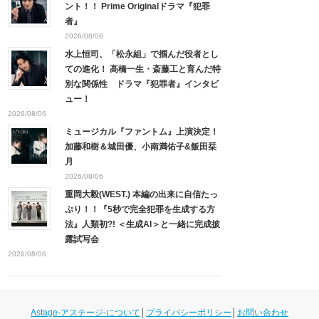
ント！！ Prime Originalドラマ『犯罪
者』
2026/08/06
水上恒司、「松永組」で掴んだ役者とし
ての進化！ 高橋一生・斎藤工と育んだ特
別な関係性 ドラマ『犯罪者』インタビ
ュー！
2026/08/06
ミュージカル『ファントム』上演決定！
加藤和樹＆城田優、小南満佑子&飯田栞
月
2026/08/06
重岡大毅(WEST.) 本編の出来に自信たっ
ぷり！！『5秒で完全犯罪を生成する方
法』人類初?! ＜生成AI＞と一緒に完成披
露試写会
2026/08/06
Astage-アステージ-について
│
プライバシーポリシー
│
お問い合わせ