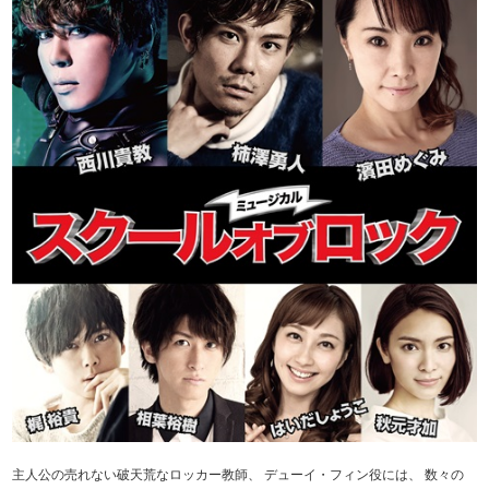
主人公の売れない破天荒なロッカー教師、 デューイ・フィン役には、 数々の