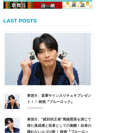
LAST POSTS
東啓介、直筆サイン入りチェキプレゼン
ト！！ 映画『ブルーロック』
2026/08/07
東啓介、”絶対的王者”馬狼照英を演じて
得た達成感と役者としての覚醒！自身の
譲れないエゴは歌！ 映画『ブルーロッ