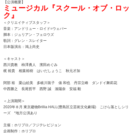
【公演概要】
ミュージカル『スクール・オブ・ロッ
ク』
＜クリエイティブスタッフ＞
音楽：アンドリュー・ロイド=ウェバー
脚本：ジュリアン・フェロウズ
歌詞：グレン・スレイター
日本版演出：鴻上尚史
＜キャスト＞
西川貴教 柿澤勇人 濱田めぐみ
梶 裕貴 相葉裕樹 はいだしょうこ 秋元才加
阿部 裕 栗山絵美 多岐川装子 俵 和也 丹宗立峰 ダンドイ舞莉花
中西勝之 長尾哲平 西野 誠 湊陽奈 安福 毅
＜上演期間＞
2020年８月 東京建物Brillia HALL(豊島区立芸術文化劇場) こけら落としシリ
ーズ *地方公演あり
主催：ホリプロ／フジテレビジョン
企画制作：ホリプロ