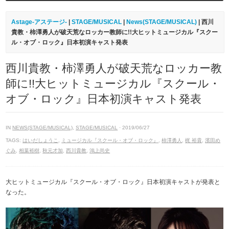
Astage-アステージ-
|
STAGE/MUSICAL
|
News(STAGE/MUSICAL)
| 西川
貴教・柿澤勇人が破天荒なロッカー教師に!!大ヒットミュージカル『スクー
ル・オブ・ロック』日本初演キャスト発表
西川貴教・柿澤勇人が破天荒なロッカー教
師に!!大ヒットミュージカル『スクール・
オブ・ロック』日本初演キャスト発表
IN
NEWS(STAGE/MUSICAL)
,
STAGE/MUSICAL
· 2019/06/27
TAGS:
はいだしょうこ
,
ミュージカル『スクール・オブ・ロック』
,
柿澤勇人
,
梶 裕貴
,
濱田め
ぐみ
,
相葉裕樹
,
秋元才加
,
西川貴教
,
鴻上尚史
大ヒットミュージカル『スクール・オブ・ロック』日本初演キャストが発表と
なった。