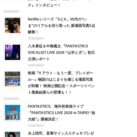
ク』インタビュー！
2026/08/07
Netflixシリーズ「SとX」30代の“い
ま”のリアルを切り取った 新場面写真5点
解禁！
2026/08/07
八木勇征＆中島颯太 『FANTASTICS
VOCALIST LIVE 2026 “山羊と犬”』初日
公演レポート
2026/08/07
映画『4 アウト ─もう一度、プレイボー
ル─』物語のはじまりを感じる場面写真
が到着！ 映画公開記念！スポーツイベン
ト黒島結菜らの登壇も！！
2026/08/07
FANTASTICS、海外初単独ライブ
『FANTASTICS LIVE 2026 in TAIPEI “放
大絶”』開催決定！
2026/08/07
水上恒司、直筆サイン入りチェキプレゼ