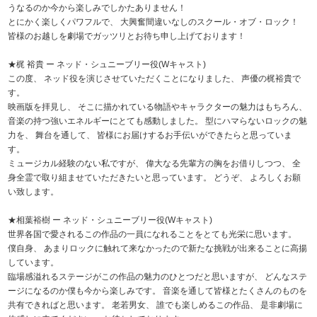
うなるのか今から楽しみでしかたありません！
とにかく楽しくパワフルで、 大興奮間違いなしのスクール・オブ・ロック！
皆様のお越しを劇場でガッツリとお待ち申し上げております！
★梶 裕貴 ー ネッド・シュニーブリー役(Wキャスト)
この度、 ネッド役を演じさせていただくことになりました、 声優の梶裕貴で
す。
映画版を拝見し、 そこに描かれている物語やキャラクターの魅力はもちろん、
音楽の持つ強いエネルギーにとても感動しました。 型にハマらないロックの魅
力を、 舞台を通して、 皆様にお届けするお手伝いができたらと思っていま
す。
ミュージカル経験のない私ですが、 偉大なる先輩方の胸をお借りしつつ、 全
身全霊で取り組ませていただきたいと思っています。 どうぞ、 よろしくお願
い致します。
★相葉裕樹 ー ネッド・シュニーブリー役(Wキャスト)
世界各国で愛されるこの作品の一員になれることをとても光栄に思います。
僕自身、 あまりロックに触れて来なかったので新たな挑戦が出来ることに高揚
しています。
臨場感溢れるステージがこの作品の魅力のひとつだと思いますが、 どんなステ
ージになるのか僕も今から楽しみです。 音楽を通して皆様とたくさんのものを
共有できればと思います。 老若男女、 誰でも楽しめるこの作品、 是非劇場に