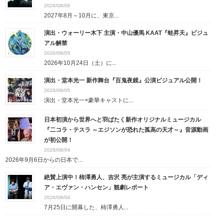
2026/08/06
2027年8月～10月に、東京...
演出・ウォーリー木下 主演・中山優馬 KAAT『蛙昇天』ビジュ
アル解禁
2026/08/05
2026年10月24日（土）に...
演出・堂本光一 新作舞台『百鬼夜鏡』公演ビジュアル公開！
2026/08/05
演出・堂本光一×豪華キャストに...
日本初演から世界へと羽ばたく新作オリジナルミュージカル
『二コラ・テスラ ～エジソンが恐れた孤高の天才～』音源動画
が初公開！
2026/08/04
2026年9月6日からの日本で...
絶賛上演中！柿澤勇人、吉沢 亮が主演するミュージカル「ディ
ア・エヴァン・ハンセン」観劇レポート
2026/08/04
7月25日に開幕した、柿澤勇人...