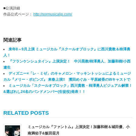
■公演詳細
作品公式ページ：
http://sormusicaljp.com/
関連記事
来年8～9月上演 ミュージカル『スクールオブロック』に西川貴教＆柿澤勇
人！
『フランケンシュタイン』上演決定！ 中川晃教/柿澤勇人、加藤和樹/小西
遼生
ディズニー×「レ・ミゼ」のキャメロン・マッキントッシュによるミュージ
カル『メリー・ポピンズ』 来春上演!! 濱田めぐみ・平原綾香のWキャストで
ミュージカル「スクールオブロック」西川貴教・柿澤勇人ビジュアル解禁！
&選ばれし24名のバンドメンバー(生徒役)発表！！
RELATED POSTS
ミュージカル『ファントム』上演決定！加藤和樹＆城田優、小
南満佑子&飯田栞月