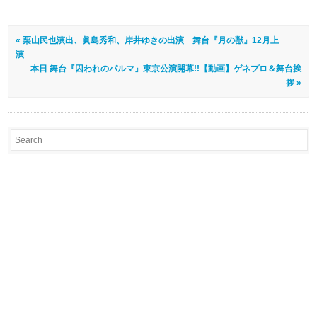
« 栗山民也演出、眞島秀和、岸井ゆきの出演 舞台『月の獣』12月上
演
本日 舞台『囚われのパルマ』東京公演開幕!!【動画】ゲネプロ＆舞台挨
拶 »