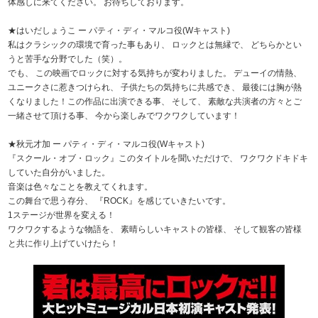
体感しに来てください。 お待ちしております。
★はいだしょうこ ー パティ・ディ・マルコ役(Wキャスト)
私はクラシックの環境で育った事もあり、 ロックとは無縁で、 どちらかとい
うと苦手な分野でした（笑）。
でも、 この映画でロックに対する気持ちが変わりました。 デューイの情熱、
ユニークさに惹きつけられ、 子供たちの気持ちに共感でき、 最後には胸が熱
くなりました！この作品に出演できる事、 そして、 素敵な共演者の方々とご
一緒させて頂ける事、 今から楽しみでワクワクしています！
★秋元才加 ー パティ・ディ・マルコ役(Wキャスト)
『スクール・オブ・ロック』このタイトルを聞いただけで、 ワクワクドキドキ
していた自分がいました。
音楽は色々なことを教えてくれます。
この舞台で思う存分、 『ROCK』を感じていきたいです。
1ステージが世界を変える！
ワクワクするような物語を、 素晴らしいキャストの皆様、 そして観客の皆様
と共に作り上げていけたら！