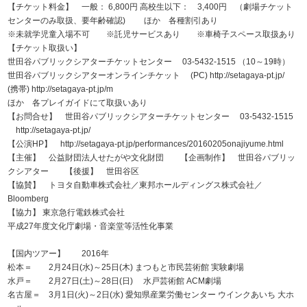
【チケット料金】 一般： 6,800円 高校生以下： 3,400円 （劇場チケット
センターのみ取扱、要年齢確認) ほか 各種割引あり
※未就学児童入場不可 ※託児サービスあり ※車椅子スペース取扱あり
【チケット取扱い】
世田谷パブリックシアターチケットセンター 03-5432-1515 （10～19時）
世田谷パブリックシアターオンラインチケット (PC) http://setagaya-pt.jp/
(携帯) http://setagaya-pt.jp/m
ほか 各プレイガイドにて取扱いあり
【お問合せ】 世田谷パブリックシアターチケットセンター 03-5432-1515
http://setagaya-pt.jp/
【公演HP】 http://setagaya-pt.jp/performances/20160205onajiyume.html
【主催】 公益財団法人せたがや文化財団 【企画制作】 世田谷パブリッ
クシアター 【後援】 世田谷区
【協賛】 トヨタ自動車株式会社／東邦ホールディングス株式会社／
Bloomberg
【協力】 東京急行電鉄株式会社
平成27年度文化庁劇場・音楽堂等活性化事業
【国内ツアー】 2016年
松本＝ 2月24日(水)～25日(木) まつもと市民芸術館 実験劇場
水戸＝ 2月27日(土)～28日(日) 水戸芸術館 ACM劇場
名古屋＝ 3月1日(火)～2日(水) 愛知県産業労働センター ウインクあいち 大ホ