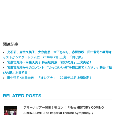
関連記事
光石研、麻生久美子、大森南朋、木下あかり、赤堀雅秋、田中哲司の豪華キ
ャストがシアタートラムに 2016年 2月 上演 「同じ夢」
宮藤官九郎・麻生久美子 舞台初共演 『結びの庭』上演決定！
宮藤官九郎からのコメント「“カッコいい俺”を観に来てください」舞台『結
びの庭』本日初日！
田中哲司×志田未来 「オレアナ」 2015年11月上演決定！
RELATED POSTS
アリーナツアー開幕！帝コン！『New HISTORY COMING
ARENA LIVE -The Imperial Theatre Symphony-』