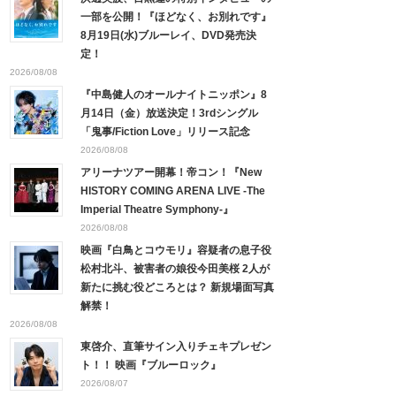
一部を公開！『ほどなく、お別れです』
8月19日(水)ブルーレイ、DVD発売決
定！
2026/08/08
『中島健人のオールナイトニッポン』8
月14日（金）放送決定！3rdシングル
「鬼事/Fiction Love」リリース記念
2026/08/08
アリーナツアー開幕！帝コン！『New
HISTORY COMING ARENA LIVE -The
Imperial Theatre Symphony-』
2026/08/08
映画『白鳥とコウモリ』容疑者の息子役
松村北斗、被害者の娘役今田美桜 2人が
新たに挑む役どころとは？ 新規場面写真
解禁！
2026/08/08
東啓介、直筆サイン入りチェキプレゼン
ト！！ 映画『ブルーロック』
2026/08/07