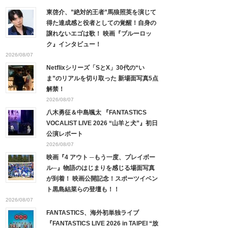
東啓介、”絶対的王者”馬狼照英を演じて
得た達成感と役者としての覚醒！自身の
譲れないエゴは歌！ 映画『ブルーロッ
ク』インタビュー！
2026/08/07
Netflixシリーズ「SとX」30代の“い
ま”のリアルを切り取った 新場面写真5点
解禁！
2026/08/07
八木勇征＆中島颯太 『FANTASTICS
VOCALIST LIVE 2026 “山羊と犬”』初日
公演レポート
2026/08/07
映画『4 アウト ─もう一度、プレイボー
ル─』物語のはじまりを感じる場面写真
が到着！ 映画公開記念！スポーツイベン
ト黒島結菜らの登壇も！！
2026/08/07
FANTASTICS、海外初単独ライブ
『FANTASTICS LIVE 2026 in TAIPEI “放