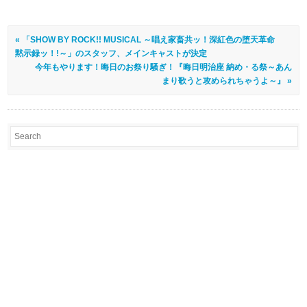
« 「SHOW BY ROCK!! MUSICAL ～唱え家畜共ッ！深紅色の堕天革命
黙示録ッ！!～」のスタッフ、メインキャストが決定
今年もやります！晦日のお祭り騒ぎ！『晦日明治座 納め・る祭～あん
まり歌うと攻められちゃうよ～』 »