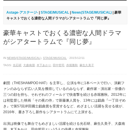
Astage-アステージ-
|
STAGE/MUSICAL
|
News(STAGE/MUSICAL)
| 豪華
キャストでおくる濃密な人間ドラマがシアタートラムで『同じ夢』
豪華キャストでおくる濃密な人間ドラマ
がシアタートラムで『同じ夢』
IN
NEWS(STAGE/MUSICAL)
,
STAGE/MUSICAL
· 2015/12/11
TAGS:
光石研
,
大森南朋
,
木下あかり
,
田中哲司
,
赤堀雅秋
,
麻生久美子
劇団（THESHAMPOO HAT）を主宰し、公演を年に1本ペースで行い、演劇フ
ァンのみならず広い人気を獲得しているのみならず、劇作家・演出家・俳優の
三つの顔を持ち、それぞれのフィールドで快進撃を続ける赤堀雅秋。2012年に
は初監督した映画「その夜の侍」で新藤兼人賞を、13年には戯曲『一丁目ぞめ
き』で第57回岸田國士戯曲賞を受賞するなど、めざましい活躍を見せる彼が、
2016年、書き下ろし新作をシアタートラムにて上演する。
出演は映像でも舞台でもめざましい活躍を続ける光石研、麻生久美子、大森南
朋、木下あかり、田中哲司という5人の俳優と赤堀雅秋。