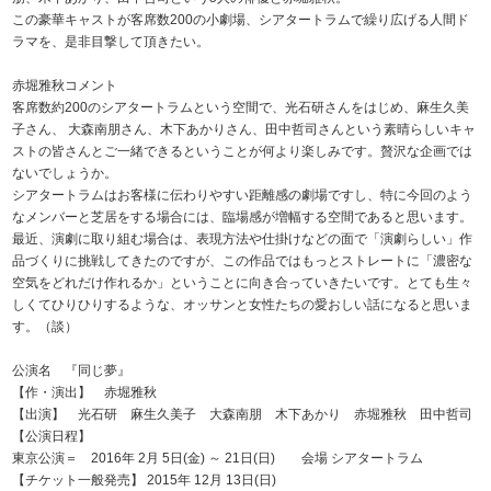
この豪華キャストが客席数200の小劇場、シアタートラムで繰り広げる人間ド
ラマを、是非目撃して頂きたい。
赤堀雅秋コメント
客席数約200のシアタートラムという空間で、光石研さんをはじめ、麻生久美
子さん、 大森南朋さん、木下あかりさん、田中哲司さんという素晴らしいキャ
ストの皆さんとご一緒できるということが何より楽しみです。贅沢な企画では
ないでしょうか。
シアタートラムはお客様に伝わりやすい距離感の劇場ですし、特に今回のよう
なメンバーと芝居をする場合には、臨場感が増幅する空間であると思います。
最近、演劇に取り組む場合は、表現方法や仕掛けなどの面で「演劇らしい」作
品づくりに挑戦してきたのですが、この作品ではもっとストレートに「濃密な
空気をどれだけ作れるか」ということに向き合っていきたいです。とても生々
しくてひりひりするような、オッサンと女性たちの愛おしい話になると思いま
す。（談）
公演名 『同じ夢』
【作・演出】 赤堀雅秋
【出演】 光石研 麻生久美子 大森南朋 木下あかり 赤堀雅秋 田中哲司
【公演日程】
東京公演＝ 2016年 2月 5日(金) ～ 21日(日) 会場 シアタートラム
【チケット一般発売】 2015年 12月 13日(日)