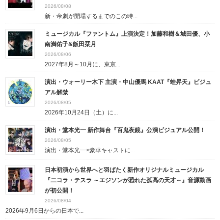
2026/08/08
新・帝劇が開場するまでのこの時...
ミュージカル『ファントム』上演決定！加藤和樹＆城田優、小
南満佑子&飯田栞月
2026/08/06
2027年8月～10月に、東京...
演出・ウォーリー木下 主演・中山優馬 KAAT『蛙昇天』ビジュ
アル解禁
2026/08/05
2026年10月24日（土）に...
演出・堂本光一 新作舞台『百鬼夜鏡』公演ビジュアル公開！
2026/08/05
演出・堂本光一×豪華キャストに...
日本初演から世界へと羽ばたく新作オリジナルミュージカル
『二コラ・テスラ ～エジソンが恐れた孤高の天才～』音源動画
が初公開！
2026/08/04
2026年9月6日からの日本で...