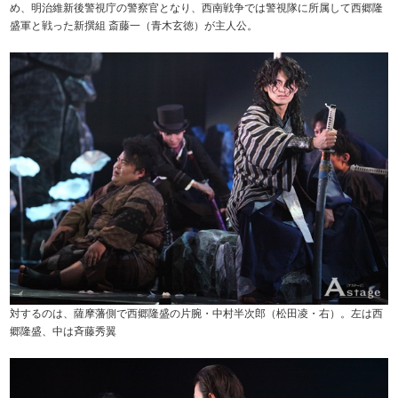
め、明治維新後警視庁の警察官となり、西南戦争では警視隊に所属して西郷隆
盛軍と戦った新撰組 斎藤一（青木玄徳）が主人公。
対するのは、薩摩藩側で西郷隆盛の片腕・中村半次郎（松田凌・右）。左は西
郷隆盛、中は斉藤秀翼