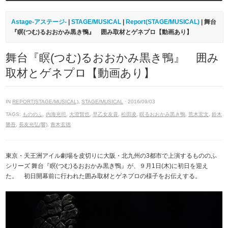
Astage-アステージ-
|
STAGE/MUSICAL
|
Report(STAGE/MUSICAL)
| 舞台
『瞑(つむ)るおおかみ黒き鴨』 囲み取材とゲネプロ【動画あり】
舞台『瞑(つむ)るおおかみ黒き鴨』 囲み
取材とゲネプロ【動画あり】
IN
REPORT(STAGE/MUSICAL)
,
STAGE/MUSICAL
· 2016/09/03
TAGS:
もののふ
,
内海光司
,
大澄賢也
,
早乙女友貴
,
松田凌
,
瞑るおおかみ黒き鴨
,
荒木宏文
,
鈴木
勝吾
,
長友光弘(響)
,
青木玄徳
東京・天王洲アイル劇場を皮切りに大阪・北九州の3都市で上演するもののふ
シリーズ 舞台『瞑(つむ)るおおかみ黒き鴨』が、９月1日(木)に初日を迎え
た。 初日開幕前に行われた囲み取材とゲネプロの様子をお伝えする。