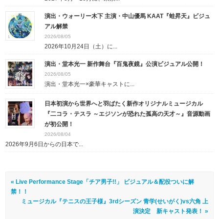
演出・ウォーリー木下 主演・中山優馬 KAAT『蛙昇天』ビジュ
アル解禁
2026/08/05
2026年10月24日（土）に...
演出・堂本光一 新作舞台『百鬼夜鏡』公演ビジュアル公開！
2026/08/05
演出・堂本光一×豪華キャストに...
日本初演から世界へと羽ばたく新作オリジナルミュージカル
『二コラ・テスラ ～エジソンが恐れた孤高の天才～』音源動画
が初公開！
2026/08/04
2026年9月6日からの日本で...
« Live Performance Stage「チア男子!!」 ビジュアル＆配役ついに解
禁！！
ミュージカル『テニスの王子様』3rdシーズン 青学(せいがく)vs六角 上
演決定 新キャスト発表！ »