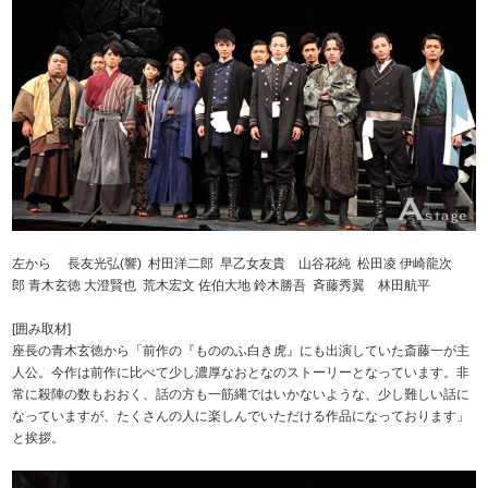
左から 長友光弘(響) 村田洋二郎 早乙女友貴 山谷花純 松田凌 伊崎龍次
郎 青木玄徳 大澄賢也 荒木宏文 佐伯大地 鈴木勝吾 斉藤秀翼 林田航平
[囲み取材]
座長の青木玄徳から「前作の『もののふ白き虎』にも出演していた斎藤一が主
人公。今作は前作に比べて少し濃厚なおとなのストーリーとなっています。非
常に殺陣の数もおおく、話の方も一筋縄ではいかないような、少し難しい話に
なっていますが、たくさんの人に楽しんでいただける作品になっております」
と挨拶。