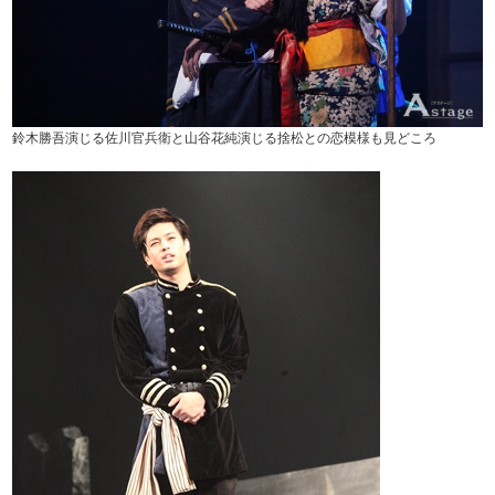
鈴木勝吾演じる佐川官兵衛と山谷花純演じる捨松との恋模様も見どころ