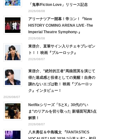
「鬼事/Fiction Love」リリース記念
2026/08/08
アリーナツアー開幕！帝コン！『New
HISTORY COMING ARENA LIVE -The
Imperial Theatre Symphony-』
2026/08/08
東啓介、直筆サイン入りチェキプレゼン
ト！！ 映画『ブルーロック』
2026/08/07
東啓介、”絶対的王者”馬狼照英を演じて
得た達成感と役者としての覚醒！自身の
譲れないエゴは歌！ 映画『ブルーロッ
ク』インタビュー！
2026/08/07
Netflixシリーズ「SとX」30代の“い
ま”のリアルを切り取った 新場面写真5点
解禁！
2026/08/07
八木勇征＆中島颯太 『FANTASTICS
VOCALIST LIVE 2026 “山羊と犬”』初日