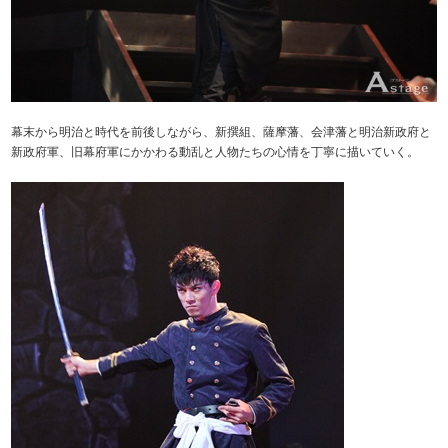
幕末から明治と時代を前後しながら、新撰組、薩摩藩、会津藩と明治新政府と
新政府軍、旧幕府軍にかかわる動乱と人物たちの心情を丁寧に描いていく。