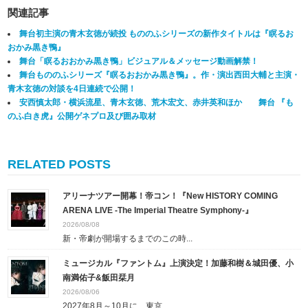
関連記事
舞台初主演の青木玄徳が続投 もののふシリーズの新作タイトルは『瞑るお
おかみ黒き鴨』
舞台「瞑るおおかみ黒き鴨」ビジュアル＆メッセージ動画解禁！
舞台もののふシリーズ『瞑るおおかみ黒き鴨』。作・演出西田大輔と主演・
青木玄徳の対談を4日連続で公開！
安西慎太郎・横浜流星、青木玄徳、荒木宏文、赤井英和ほか 舞台 『も
のふ白き虎』公開ゲネプロ及び囲み取材
RELATED POSTS
アリーナツアー開幕！帝コン！『New HISTORY COMING
ARENA LIVE -The Imperial Theatre Symphony-』
2026/08/08
新・帝劇が開場するまでのこの時...
ミュージカル『ファントム』上演決定！加藤和樹＆城田優、小
南満佑子&飯田栞月
2026/08/06
2027年8月～10月に、東京...