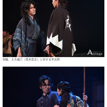
宿敵、土方歳三（荒木宏文）と対する半次郎