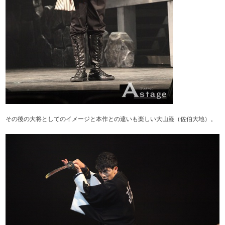
その後の大将としてのイメージと本作との違いも楽しい大山巌（佐伯大地）。