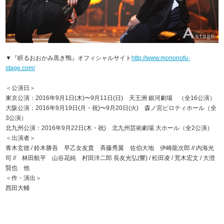
▼『瞑るおおかみ黒き鴨』オフィシャルサイト
http://www.mononofu-
stage.com/
＜公演日＞
東京公演：2016年9月1日(木)〜9月11日(日) 天王洲 銀河劇場 （全16公演）
大阪公演：2016年9月19日(月・祝)〜9月20日(火) 森ノ宮ピロティホール（全
3公演）
北九州公演：2016年9月22日(木・祝) 北九州芸術劇場 大ホール（全2公演）
＜出演者＞
青木玄徳 / 鈴木勝吾 早乙女友貴 斉藤秀翼 佐伯大地 伊崎龍次郎 // 内海光
司 // 林田航平 山谷花純 村田洋二郎 長友光弘(響) / 松田凌 / 荒木宏文 / 大澄
賢也 他
＜作・演出＞
西田大輔