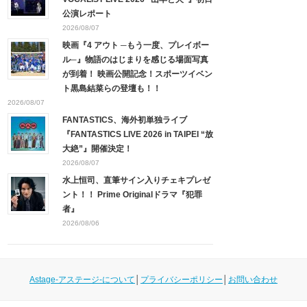
公演レポート
2026/08/07
映画『4 アウト ─もう一度、プレイボー
ル─』物語のはじまりを感じる場面写真
が到着！ 映画公開記念！スポーツイベン
ト黒島結菜らの登壇も！！
2026/08/07
FANTASTICS、海外初単独ライブ
『FANTASTICS LIVE 2026 in TAIPEI “放
大絶”』開催決定！
2026/08/07
水上恒司、直筆サイン入りチェキプレゼ
ント！！ Prime Originalドラマ『犯罪
者』
2026/08/06
Astage-アステージ-について
│
プライバシーポリシー
│
お問い合わせ