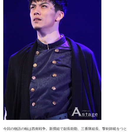
今回の物語の軸は西南戦争。新撰組で副長助勤、三番隊組長、撃剣師範をつと