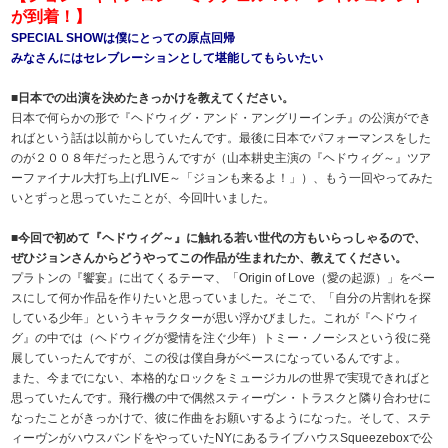
が到着！】
SPECIAL SHOWは僕にとっての原点回帰
みなさんにはセレブレーションとして堪能してもらいたい
■日本での出演を決めたきっかけを教えてください。
日本で何らかの形で『ヘドウィグ・アンド・アングリーインチ』の公演ができ
ればという話は以前からしていたんです。最後に日本でパフォーマンスをした
のが２００８年だったと思うんですが（山本耕史主演の『ヘドウィグ～』ツア
ーファイナル大打ち上げLIVE～「ジョンも来るよ！」）、もう一回やってみた
いとずっと思っていたことが、今回叶いました。
■今回で初めて『ヘドウィグ～』に触れる若い世代の方もいらっしゃるので、
ぜひジョンさんからどうやってこの作品が生まれたか、教えてください。
プラトンの『饗宴』に出てくるテーマ、「Origin of Love（愛の起源）」をベー
スにして何か作品を作りたいと思っていました。そこで、「自分の片割れを探
している少年」というキャラクターが思い浮かびました。これが『ヘドウィ
グ』の中では（ヘドウィグが愛情を注ぐ少年）トミー・ノーシスという役に発
展していったんですが、この役は僕自身がベースになっているんですよ。
また、今までにない、本格的なロックをミュージカルの世界で実現できればと
思っていたんです。飛行機の中で偶然スティーヴン・トラスクと隣り合わせに
なったことがきっかけで、彼に作曲をお願いするようになった。そして、ステ
ィーヴンがハウスバンドをやっていたNYにあるライブハウスSqueezeboxで公