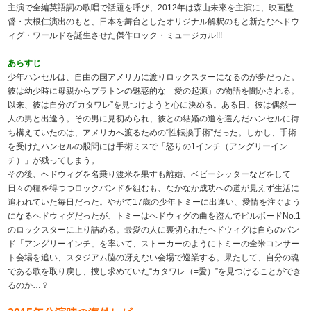
主演で全編英語詞の歌唱で話題を呼び、2012年は森山未來を主演に、映画監
督・大根仁演出のもと、日本を舞台としたオリジナル解釈のもと新たなヘドウ
ィグ・ワールドを誕生させた傑作ロック・ミュージカル!!!
あらすじ
少年ハンセルは、自由の国アメリカに渡りロックスターになるのが夢だった。
彼は幼少時に母親からプラトンの魅惑的な「愛の起源」の物語を聞かされる。
以来、彼は自分の“カタワレ”を見つけようと心に決める。ある日、彼は偶然一
人の男と出逢う。その男に見初められ、彼との結婚の道を選んだハンセルに待
ち構えていたのは、アメリカへ渡るための“性転換手術”だった。しかし、手術
を受けたハンセルの股間には手術ミスで「怒りの1インチ（アングリーイン
チ）」が残ってしまう。
その後、ヘドウィグを名乗り渡米を果すも離婚、ベビーシッターなどをして
日々の糧を得つつロックバンドを組むも、なかなか成功への道が見えず生活に
追われていた毎日だった。やがて17歳の少年トミーに出逢い、愛情を注ぐよう
になるヘドウィグだったが、トミーはヘドウィグの曲を盗んでビルボードNo.1
のロックスターに上り詰める。最愛の人に裏切られたヘドウィグは自らのバン
ド「アングリーインチ」を率いて、ストーカーのようにトミーの全米コンサー
ト会場を追い、スタジアム脇の冴えない会場で巡業する。果たして、自分の魂
である歌を取り戻し、捜し求めていた“カタワレ（=愛）”を見つけることができ
るのか…？