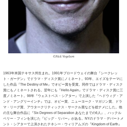
©Nick Vogelson
1963年米国テキサス州生まれ。1991年ブロードウェイの舞台『シークレッ
ト・ガーデン』でドラマ・ディスク賞にノミネート。93年、エイズをテーマに
した作品『The Destiny of Me』でオビー賞を受賞。同作ではドラマ・ディスク
賞にもノミネートされる。翌年にも『Hello Again』でドラマ・ディスク賞に三
度ノミネート。98年『ウェストベス・シアター』で上演した『ヘドウィグ・ア
ンド・アングリーインチ』では、オビー賞、ニューヨーク・マガジン賞、ドラ
マ・リーグ賞、アウタークリティックス・サークル賞などを総ナメにした。他
の主な舞台作品に『Six Degrees of Separation あなたまでの6人』、ハックル
ベリー・フィンを演じた『ビッグ・リバー』がある。NYのドラマ・デパートメ
ント・シアターで上演されたテネシー・ウィリアムズの『Kingdom of Earth』