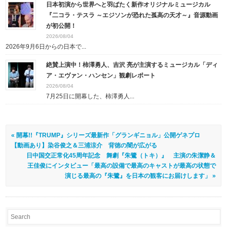
日本初演から世界へと羽ばたく新作オリジナルミュージカル
『二コラ・テスラ ～エジソンが恐れた孤高の天才～』音源動画
が初公開！
2026/08/04
2026年9月6日からの日本で...
絶賛上演中！柿澤勇人、吉沢 亮が主演するミュージカル「ディ
ア・エヴァン・ハンセン」観劇レポート
2026/08/04
7月25日に開幕した、柿澤勇人...
« 開幕!!『TRUMP』シリーズ最新作「グランギニョル」公開ゲネプロ
【動画あり】染谷俊之＆三浦涼介 背徳の闇が広がる
日中国交正常化45周年記念 舞劇『朱鷺（トキ）』 主演の朱潔静＆
王佳俊にインタビュー「最高の設備で最高のキャストが最高の状態で
演じる最高の『朱鷺』を日本の観客にお届けします」 »