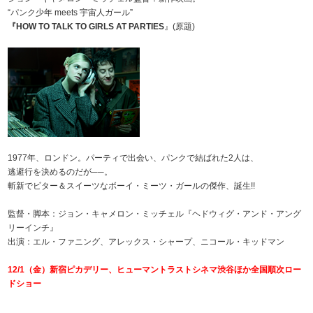
“パンク少年 meets 宇宙人ガール”
『HOW TO TALK TO GIRLS AT PARTIES
』(原題)
1977年、ロンドン。パーティで出会い、パンクで結ばれた2人は、
逃避行を決めるのだが──。
斬新でビター＆スイーツなボーイ・ミーツ・ガールの傑作、誕生!!
監督・脚本：ジョン・キャメロン・ミッチェル『ヘドウィグ・アンド・アング
リーインチ』
出演：エル・ファニング、アレックス・シャープ、ニコール・キッドマン
12/1（金）新宿ピカデリー、ヒューマントラストシネマ渋谷ほか全国順次ロー
ドショー