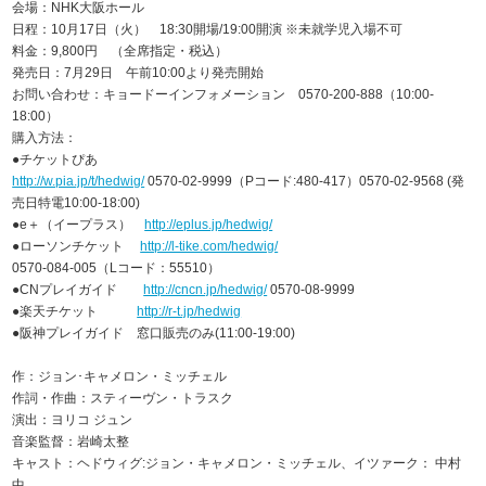
会場：NHK大阪ホール
日程：10月17日（火） 18:30開場/19:00開演 ※未就学児入場不可
料金：9,800円 （全席指定・税込）
発売日：7月29日 午前10:00より発売開始
お問い合わせ：キョードーインフォメーション 0570-200-888（10:00-
18:00）
購入方法：
●チケットぴあ
http://w.pia.jp/t/hedwig/
0570-02-9999（Pコード:480-417）0570-02-9568 (発
売日特電10:00-18:00)
●e＋（イープラス）
http://eplus.jp/hedwig/
●ローソンチケット
http://l-tike.com/hedwig/
0570-084-005（Lコード：55510）
●CNプレイガイド
http://cncn.jp/hedwig/
0570-08-9999
●楽天チケット
http://r-t.jp/hedwig
●阪神プレイガイド 窓口販売のみ(11:00-19:00)
作：ジョン･キャメロン・ミッチェル
作詞・作曲：スティーヴン・トラスク
演出：ヨリコ ジュン
音楽監督：岩崎太整
キャスト：ヘドウィグ:ジョン・キャメロン・ミッチェル、イツァーク： 中村
中