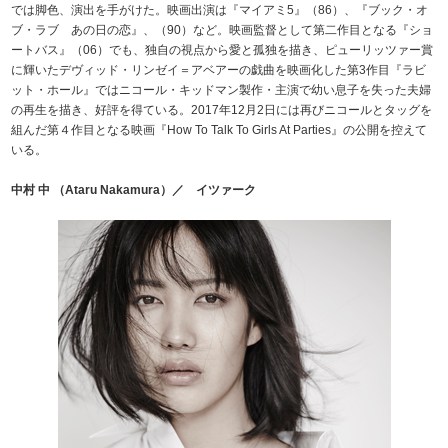
では脚色、演出を手がけた。映画出演は『マイアミ5』（86）、『ブック・オ
ブ・ラブ あの日の恋』、（90）など。映画監督として第二作目となる『ショ
ートバス』（06）でも、独自の視点から愛と孤独を描き、ピューリッツァー賞
に輝いたデヴィッド・リンゼイ＝アベアーの戯曲を映画化した第3作目『ラビ
ット・ホール』ではニコール・キッドマン製作・主演で幼い息子を失った夫婦
の再生を描き、好評を得ている。2017年12月2日には再びニコールとタッグを
組んだ第４作目となる映画『How To Talk To Girls At Parties』の公開を控えて
いる。
中村 中 （Ataru Nakamura）／ イツァーク