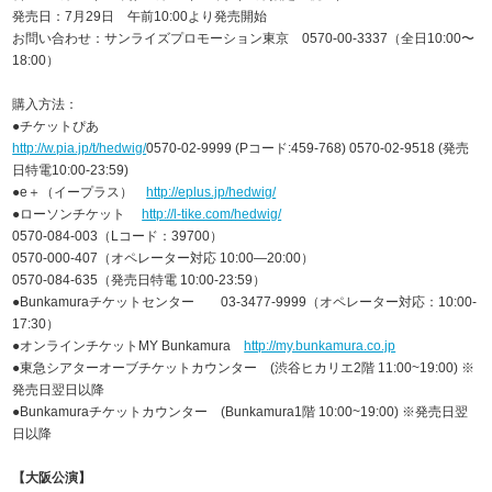
発売日：7月29日 午前10:00より発売開始
お問い合わせ：サンライズプロモーション東京 0570-00-3337（全日10:00〜
18:00）
購入方法：
●チケットぴあ
http://w.pia.jp/t/hedwig/
0570-02-9999 (Pコード:459-768) 0570-02-9518 (発売
日特電10:00-23:59)
●e＋（イープラス）
http://eplus.jp/hedwig/
●ローソンチケット
http://l-tike.com/hedwig/
0570-084-003（Lコード：39700）
0570-000-407（オペレーター対応 10:00—20:00）
0570-084-635（発売日特電 10:00-23:59）
●Bunkamuraチケットセンター 03-3477-9999（オペレーター対応：10:00-
17:30）
●オンラインチケットMY Bunkamura
http://my.bunkamura.co.jp
●東急シアターオーブチケットカウンター (渋谷ヒカリエ2階 11:00~19:00) ※
発売日翌日以降
●Bunkamuraチケットカウンター (Bunkamura1階 10:00~19:00) ※発売日翌
日以降
【大阪公演】