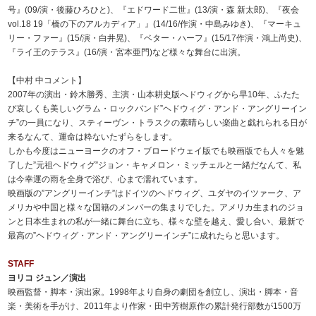
号』(09/演・後藤ひろひと)、『エドワード二世』(13/演・森 新太郎)、『夜会
vol.18 19「橋の下のアルカディア」』(14/16/作演・中島みゆき)、『マーキュ
リー・ファー』(15/演・白井晃)、『ベター・ハーフ』(15/17作演・鴻上尚史)、
『ライ王のテラス』(16/演・宮本亜門)など様々な舞台に出演。
【中村 中コメント】
2007年の演出・鈴木勝秀、主演・山本耕史版へドウィグから早10年、ふたた
び哀しくも美しいグラム・ロックバンド”ヘドウィグ・アンド・アングリーイン
チ”の一員になり、スティーヴン・トラスクの素晴らしい楽曲と戯れられる日が
来るなんて、運命は粋ないたずらをします。
しかも今度はニューヨークのオフ・ブロードウェイ版でも映画版でも人々を魅
了した”元祖ヘドウィグ”ジョン・キャメロン・ミッチェルと一緒だなんて、私
は今幸運の雨を全身で浴び、心まで濡れています。
映画版の”アングリーインチ”はドイツのヘドウィグ、ユダヤのイツァーク、ア
メリカや中国と様々な国籍のメンバーの集まりでした。アメリカ生まれのジョ
ンと日本生まれの私が一緒に舞台に立ち、様々な壁を越え、愛し合い、最新で
最高の”ヘドウィグ・アンド・アングリーインチ”に成れたらと思います。
STAFF
ヨリコ ジュン／演出
映画監督・脚本・演出家。1998年より自身の劇団を創立し、演出・脚本・音
楽・美術を手がけ、2011年より作家・田中芳樹原作の累計発行部数が1500万