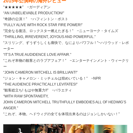
2015年公演時の海外レビュー
“★★★★★” −ガーディアン
“AN UNBELIEVABLE PRODUCTION!”
“奇跡の公演！” −ハフィントン・ポスト
“FULLY ALIVE WITH ROCK STAR FIRE POWER!”
“完全なる復活、ロックスター燃えたぎる！” −ニューヨーク・タイムズ
“THRILLING, IRREVERENT, JOYOUS AND POWERFUL.”
“スリリング、ずうずうしくも痛快で、なによりパワフル！”−ハリウッド・レポ
ーター
“IT’S A TRUE AUDIDENCE LOVE AFFAIR.”
“これぞ本物の観客とのラブアフェア！” −エンターテインメント・ウィークリ
ー
“JOHN CAMERON MITCHELL IS BRILLIANT!”
“ジョン・キャメロン・ミッチェルは煌めいている！” −NPR
“THE AUDIENCE PRACTICALLY LEVITATES!”
“観客総立ち! もはや無重力!!” −バラエティ
“WITH RAW SPONTANEITY,
JOHN CAMERON MITCHELL TRUTHFULLY EMBODIES ALL OF HEDWIG’S
ANGER.”
“これぞ、本物。ヘドウィグの全てを体現出来るのはジョンしかいない！”