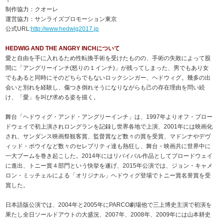
制作協力：クオーレ
運営協力：サンライズプロモーション東京
公式URL:
http://www.hedwig2017.jp
HEDWIG AND THE ANGRY INCHについて
愛と自由を手に入れるため性転換手術を受けたものの、手術の失敗によって股
間に「アングリーインチ(怒りの１インチ)」が残ってしまった、男でもあり女
でもあると同時にそのどちらでもないロックシンガー、ヘドウィグ。幾多の出
会いと別れを経験し、傷つき倒れそうになりながらも己の存在理由を問い続
け、「愛」を叫び求める姿を描く。
舞台「ヘドウィグ・アンド・アングリーインチ」は、1997年よりオフ・ブロー
ドウェイで初上演されロングランを記録し世界各地で上演、2001年には映画化
され、サンダンス映画祭観客賞、監督賞など数々の賞を受賞、マドンナやデヴ
ィッド・ボウイなど数々のセレブリティ達も熱狂し、舞台・映画共に世界中に
一大ブームを巻き起こした。2014年にはリバイバル作品としてブロードウェイ
に進出、トニー賞４部門という快挙を遂げ、2015年公演では、ジョン・キャメ
ロン・ミッチェルによる「オリジナル」ヘドウィグ登場でトニー賞名誉賞を受
賞した。
日本語版公演では、2004年と2005年にPARCO劇場他で三上博史主演で初演を
果たし全日ソールドアウトの大盛況、2007年、2008年、2009年には山本耕史