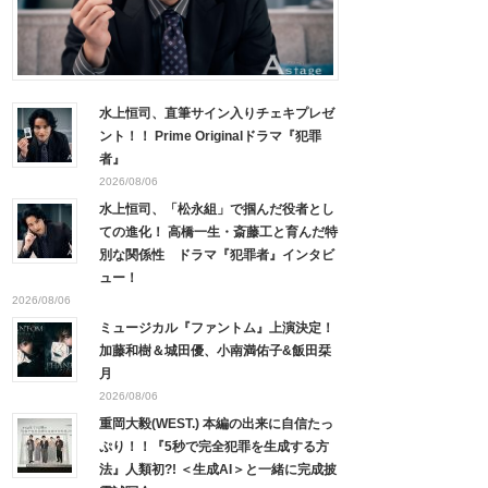
水上恒司、直筆サイン入りチェキプレゼ
ント！！ Prime Originalドラマ『犯罪
者』
2026/08/06
水上恒司、「松永組」で掴んだ役者とし
ての進化！ 高橋一生・斎藤工と育んだ特
別な関係性 ドラマ『犯罪者』インタビ
ュー！
2026/08/06
ミュージカル『ファントム』上演決定！
加藤和樹＆城田優、小南満佑子&飯田栞
月
2026/08/06
重岡大毅(WEST.) 本編の出来に自信たっ
ぷり！！『5秒で完全犯罪を生成する方
法』人類初?! ＜生成AI＞と一緒に完成披