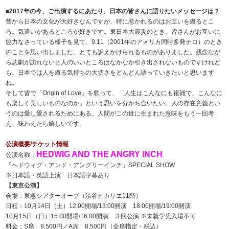
■2017年の今、ご出演するにあたり、日本の皆さんに語りたいメッセージは？
昔から日本の文化が大好きなんですが、特に惹かれるのはお互いを慮るとこ
ろ。気遣いがあるところが好きです。東日本大震災のとき、皆さんがお互いに
協力なさっている様子を見て、9.11（2001年のアメリカ同時多発テロ）のとき
のことを思い出しました。とても訴えかけられるものがありました。残念なが
ら悲劇が訪れないと人のいいところはなかなか引き出されないものですけれど
も、日本では人を慮る気持ちの大切さをどんどん語っていきたいと思います
ね。
そして皆で「Origin of Love」を歌って、「人生はこんなにも複雑で、こんなに
も楽しく美しいものなのか」という思いを分かち合いたい。人の存在意義とい
うのは愛し愛されるためにある。人間がこの世に生まれた意味をもう一回考
え、味わえたら嬉しいです。
公演概要/チケット情報
HEDWIG AND THE ANGRY INCH
公演名称：
「ヘドウィグ・アンド・アングリーインチ」SPECIAL SHOW
※日本語・英語上演 日本語字幕あり
【東京公演】
会場：東急シアターオーブ（渋谷ヒカリエ11階）
日程：10月14日（土）12:00開場/13:00開演 18:00開場/19:00開演
10月15日（日）15:00開場/16:00開演 ３回公演 ※未就学児入場不可
料金：S席 9,500円／A席 8,500円（全席指定・税込）