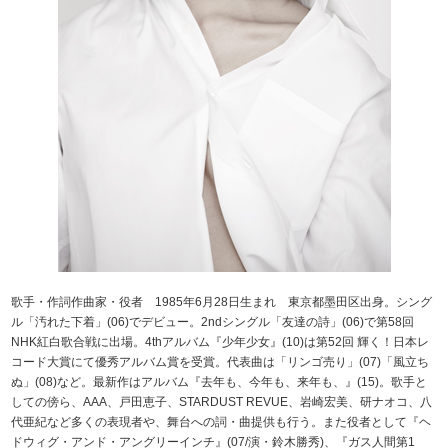
歌手・作詞作曲家・役者 1985年6月28日生まれ 東京都墨田区出身。シング
ル「汚れた下着」(06)でデビュー。2ndシングル「友達の詩」(06)で第58回
NHK紅白歌合戦に出場。4thアルバム『少年少女』(10)は第52回 輝く！日本レ
コード大賞にて優秀アルバム賞を受賞。代表曲は「リンゴ売り」(07)「風立ち
ぬ」(08)など。最新作はアルバム『去年も、今年も、来年も、』(15)。歌手と
しての傍ら、AAA、戸田恵子、STARDUST REVUE、岩崎宏美、研ナオコ、八
代亜紀など多くの表現者や、舞台への詞・曲提供も行う。また役者として『ヘ
ドウィグ・アンド・アングリーインチ』(07/演・鈴木勝秀)、『ガス人間第1