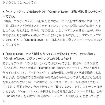
演することになったんです。
■『ヘドウィグ～』の楽曲の中でも「Origin of Love」は飛び切り美しいナンバ
ーですね。
『饗宴』で描かれている、昔は自分とつながっていたはずの片割れに会いたく
て探し回るという神話はアメリカだけでなく、いろんな国の人の心に響くんで
しょうね。たとえば、日本の『君の名は。』というアニメを見ましたが、赤い
糸で恋人たちが前世から結ばれているという話はほの悲しく、ロマンチックで
すよね。だから「Origin of Love」も、日本人の心に響くストーリーなんじゃな
いでしょうか。
■「End of Love」という新曲を作っていると伺いましたが、その内容は？
「Origin of Love」のアンサーソングなのでしょうか？
必ずしもアンサーソングというわけではないんですよ。僕は今、ラテン語で
「小さい男」という意味の『Homunculus（ホマンキュラス）』という作品を
作っているんです。『ヘドウィグ～』は自分探しの物語であり成長物語でもあ
りますが、この新作では自分自身が何であるかがわかってきた男がどんな終焉
を迎えるのかという話。この男にとってイエス・キリストが初恋の人であっ
て、悲しい局面で神との別れを歌うのが「End of Love」です。ストーリーは違
いますが、「Origin of Love」を彷彿とさせる部分があるナンバーですね。この
「End of Love」を今度の日本公演のカーテンコールで歌えたらと思っていま
す。