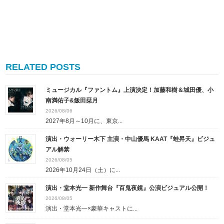
RELATED POSTS
ミュージカル『ファントム』上演決定！加藤和樹＆城田優、小
南満佑子&飯田栞月
2026/08/06
2027年8月～10月に、東京...
演出・ウォーリー木下 主演・中山優馬 KAAT『蛙昇天』ビジュ
アル解禁
2026/08/05
2026年10月24日（土）に...
演出・堂本光一 新作舞台『百鬼夜鏡』公演ビジュアル公開！
2026/08/05
演出・堂本光一×豪華キャストに...