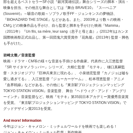
部を超えるベストセラーSF小説『銀河英雄伝説』舞台シリーズの脚本・演出・
映像を担当、その他主な舞台としては『舞台 BRAVE10』『ス―べニア
(Souvenir)』～騒音の歌姫～ソプラノ歌手FF・ジェンキンスの夢物語、
『BIOHAZARD THE STAGE』などがある。また、2003年より数々の映画・
CMなどの映像作品も手がけ、自ら監督と脚本を手がけた映画『Mamma』
（2011年）『Un fils, sa mère, leur sang（息子と母と血）』(2012年)はカンヌ
国際映画祭正式出品し、第一回団鬼六賞受賞作『花鳥籠』(2013年) 監督・脚色
も手がけた。
岩崎太整／音楽監督
映画・ドラマ・CM等の様々な音楽を手掛ける作曲家。代表作に入江悠監督
『SR サイタマノラッパー』シリーズ、 大根仁監督 『モテキ』、樋口真嗣監
督・スタジオジブリ『巨神兵東京に現わる』、 小泉徳宏監督『カノジョは嘘を
愛し過ぎてる』、入江悠監督『ジョーカーゲーム』、松本理恵監督・アニメ
『血界戦線』などがある。その他にも『東京駅プロジェクションマッピング
TOKYO STATION VISION』音楽監督、 舞台『ヘドウィグ・アンド・アングリ
ーインチ』音楽監督など。映画『モテキ』第35回日本アカデミー賞優秀音楽賞
を受賞。『東京駅プロジェクションマッピング TOKYO STATION VISION』で
グッドデザイン賞2013を受賞。
And more! Information
今年はジョン・キャメロン・ミッチェルワールドを映画でも楽しめる！
ジョン・キャメロン・ミッチェル監督：新作映画。