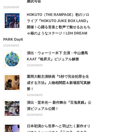
露試写会
2026/08/06
HOKUTO（THE RAMPAGE）初のソロ
ライブ『HOKUTO JUKE BOX LAND』
開催！心踊る音楽と歌声で魅せるおもち
ゃ箱のようなステージ！LDH DREAM
PARK Day6
2026/08/05
演出・ウォーリー木下 主演・中山優馬
KAAT『蛙昇天』ビジュアル解禁
2026/08/05
重岡大毅主演映画『5秒で完全犯罪を生
成する方法』人物相関図＆新場面写真解
禁！
2026/08/05
演出・堂本光一 新作舞台『百鬼夜鏡』公
演ビジュアル公開！
2026/08/05
日本初演から世界へと羽ばたく新作オリ