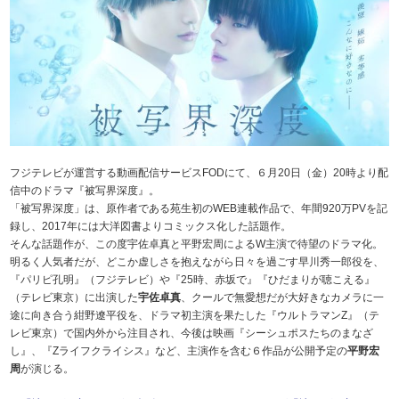
フジテレビが運営する動画配信サービスFODにて、６月20日（金）20時より配
信中のドラマ『被写界深度』。
「被写界深度」は、原作者である苑生初のWEB連載作品で、年間920万PVを記
録し、2017年には大洋図書よりコミックス化した話題作。
そんな話題作が、この度宇佐卓真と平野宏周によるW主演で待望のドラマ化。
明るく人気者だが、どこか虚しさを抱えながら日々を過ごす早川秀一郎役を、
『パリピ孔明』（フジテレビ）や『25時、赤坂で』『ひだまりが聴こえる』
（テレビ東京）に出演した
宇佐卓真
、クールで無愛想だが大好きなカメラに一
途に向き合う紺野遼平役を、ドラマ初主演を果たした『ウルトラマンZ』（テ
レビ東京）で国内外から注目され、今後は映画『シーシュポスたちのまなざ
し』、『Zライフクライシス』など、主演作を含む６作品が公開予定の
平野宏
周
が演じる。