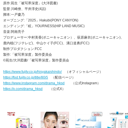
原作:苑生「被写界深度」(大洋図書)
監督:川崎僚、平井淳史(4話)
脚本:一戸慶乃
オープニング:「2025」Hakubi(PONY CANYON)
エンディング:「眩」YOURNESS(HIP LAND MUSIC)
音楽:阿南亮子
プロデューサー:中村美香(ポニーキャニオン）、荻原麻衣(ポニーキャニオン)、
鹿内植(フジテレビ)、中山ケイ子(FCC)、溝口道勇(FCC)
制作プロダクション:FCC
製作:「被写界深度」製作委員会
©苑生/大洋図書/「被写界深度」製作委員会
https://www.fujitv.co.jp/hisyakaishindo/
（オフィシャルページ）
https://fod.fujitv.co.jp/title/80i5
（配信ページ）
https://www.instagram.com/drama_hksd
（公式Instagram）
https://x.com/drama_hksd
（公式X）