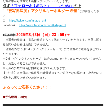
た方の中から抽選で
１名様
へプレゼントいたします。
必ず
「フォロー&リポスト」、「いいね」
の上
、
“『被写界深度』アクリルキーホルダー
希望”
とお書きくださ
い。
Ｘ：
https://twitter.com/astage_ent
Facebook：
https://www.facebook.com/AstageEnt
2025年8
月3日（日）23：59
■応募締切
まで
・当選者の発表は、賞品の発送をもって代えさせていただきます。当落に関す
るお問い合わせはお受けできません。
・当選者の方にはDM（ダイレクトメッセージ）にて当選のご連絡をさせてい
ただきます。
※DM（ダイレクトメッセージ）は@astage_entをフォローいただいてません
と、お送りすることができません。
※応募者多数の場合は抽選とさせていただきます。
【ご注意】※当選のご連絡後24時間過ぎてもご返信がない場合は、次点の方に
権利をお譲りさせていただきます。
ふるってご応募ください！！
◆予告動画（90秒）