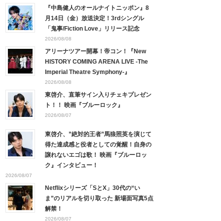
『中島健人のオールナイトニッポン』8
月14日（金）放送決定！3rdシングル
「鬼事/Fiction Love」リリース記念
2026/08/08
アリーナツアー開幕！帝コン！『New
HISTORY COMING ARENA LIVE -The
Imperial Theatre Symphony-』
2026/08/08
東啓介、直筆サイン入りチェキプレゼン
ト！！ 映画『ブルーロック』
2026/08/07
東啓介、”絶対的王者”馬狼照英を演じて
得た達成感と役者としての覚醒！自身の
譲れないエゴは歌！ 映画『ブルーロッ
ク』インタビュー！
2026/08/07
Netflixシリーズ「SとX」30代の“い
ま”のリアルを切り取った 新場面写真5点
解禁！
2026/08/07