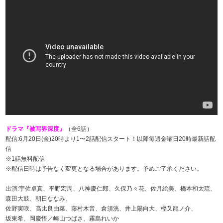
ドラマ『被写界深度』
（全6話）
配信:6月20日(金)20時より1〜2話配信スタート！以降毎週金曜日20時最新話配
信
※1話無料配信
※配信日時は予告なく変更となる場合があります。予めご了承ください。
出演:宇佐卓真、平野宏周、八神慶仁郎、久保乃々花、佐月絵美、橋本和太琉、
森田大鼓、朝日ななみ、
佐野実咲、高比良由菜、藤村木音、倉須洸、井上陽向大、樫又龍ノ介、
坂東希、岡慶悟／崎山つばさ、霧島れいか