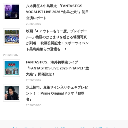
八木勇征＆中島颯太 『FANTASTICS
VOCALIST LIVE 2026 “山羊と犬”』初日
公演レポート
2026/08/07
映画『4 アウト ─もう一度、プレイボー
ル─』物語のはじまりを感じる場面写真
が到着！ 映画公開記念！スポーツイベン
ト黒島結菜らの登壇も！！
2026/08/07
FANTASTICS、海外初単独ライブ
『FANTASTICS LIVE 2026 in TAIPEI “放
大絶”』開催決定！
2026/08/07
水上恒司、直筆サイン入りチェキプレゼ
ント！！ Prime Originalドラマ『犯罪
者』
2026/08/06