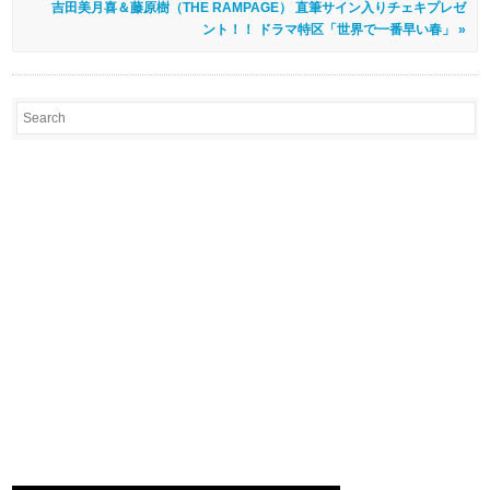
吉田美月喜＆藤原樹（THE RAMPAGE） 直筆サイン入りチェキプレゼ
ント！！ ドラマ特区「世界で一番早い春」 »