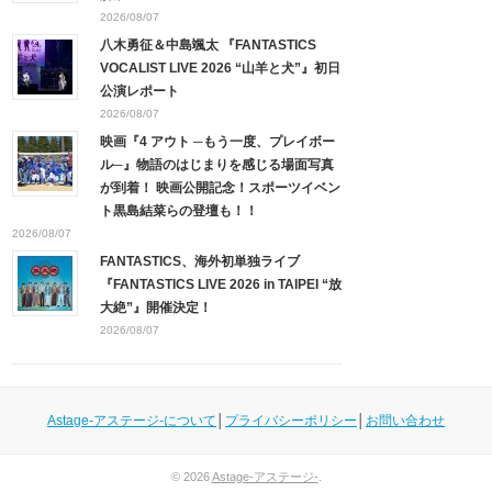
2026/08/07
八木勇征＆中島颯太 『FANTASTICS
VOCALIST LIVE 2026 “山羊と犬”』初日
公演レポート
2026/08/07
映画『4 アウト ─もう一度、プレイボー
ル─』物語のはじまりを感じる場面写真
が到着！ 映画公開記念！スポーツイベン
ト黒島結菜らの登壇も！！
2026/08/07
FANTASTICS、海外初単独ライブ
『FANTASTICS LIVE 2026 in TAIPEI “放
大絶”』開催決定！
2026/08/07
Astage-アステージ-について
│
プライバシーポリシー
│
お問い合わせ
© 2026
Astage-アステージ-
.