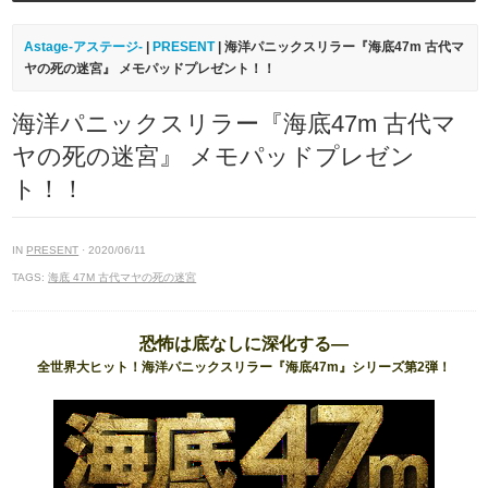
Astage-アステージ-
|
PRESENT
| 海洋パニックスリラー『海底47m 古代マ
ヤの死の迷宮』 メモパッドプレゼント！！
海洋パニックスリラー『海底47m 古代マ
ヤの死の迷宮』 メモパッドプレゼン
ト！！
IN
PRESENT
· 2020/06/11
TAGS:
海底 47M 古代マヤの死の迷宮
恐怖は底なしに深化する―
全世界大ヒット！海洋パニックスリラー『海底47m』シリーズ第2弾！