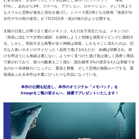
47m』。あれから3年、スケール、アクション、ロケーション、そして何より
もスリルと恐怖が進化と深化を遂げた、シリーズ第2弾となる映画『海底47m
古代マヤの死の迷宮』が 7月23日(木・祝)の海の日より公開する。
太陽の日差しが降り注ぐ夏のメキシコ。4人の女子高生たちは、メキシコの
〈海底に沈むマヤ文明の遺跡〉を探検しようと危険な洞窟ダイビングに挑戦す
る。しかし、突如大きな衝撃が走り神殿は崩落。しかもそこに現れたのは、巨
大な人食いホオジロザメだった！必死で逃げる4人だが、命綱は切断され、助
けを呼ぼうにも無線は通じない。ようやく見つけた逃げ道は激しく渦巻く潮流
で塞がれており、残りの酸素もごく僅か…脱出確率 0%の迷宮を4人は突破でき
るのかー未体験のパニックに、緊張と興奮、そして悲鳴が無限ループする、緊
張感あふれる本作は今夏にぴったりな作品になっている。
本作の公開を記念し、本作のオリジナル「メモパッド」を
Astageをご覧の皆さんへ、抽選でプレゼントいたします！