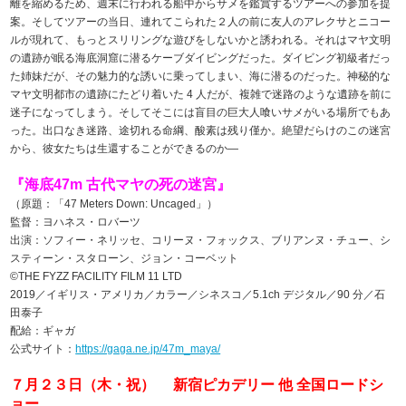
離を縮めるため、週末に行われる船中からサメを鑑賞するツアーへの参加を提
案。そしてツアーの当日、連れてこられた２人の前に友人のアレクサとニコー
ルが現れて、もっとスリリングな遊びをしないかと誘われる。それはマヤ文明
の遺跡が眠る海底洞窟に潜るケーブダイビングだった。ダイビング初級者だっ
た姉妹だが、その魅力的な誘いに乗ってしまい、海に潜るのだった。神秘的な
マヤ文明都市の遺跡にたどり着いた 4 人だが、複雑で迷路のような遺跡を前に
迷子になってしまう。そしてそこには盲目の巨大人喰いサメがいる場所でもあ
った。出口なき迷路、途切れる命綱、酸素は残り僅か。絶望だらけのこの迷宮
から、彼女たちは生還することができるのか―
『海底47m 古代マヤの死の迷宮』
（原題：「47 Meters Down: Uncaged」）
監督：ヨハネス・ロバーツ
出演：ソフィー・ネリッセ、コリーヌ・フォックス、ブリアンヌ・チュー、シ
スティーン・スタローン、ジョン・コーベット
©THE FYZZ FACILITY FILM 11 LTD
2019／イギリス・アメリカ／カラー／シネスコ／5.1ch デジタル／90 分／石
田泰子
配給：ギャガ
公式サイト：
https://gaga.ne.jp/47m_maya/
７月２３日（木・祝） 新宿ピカデリー 他 全国ロードシ
ョー