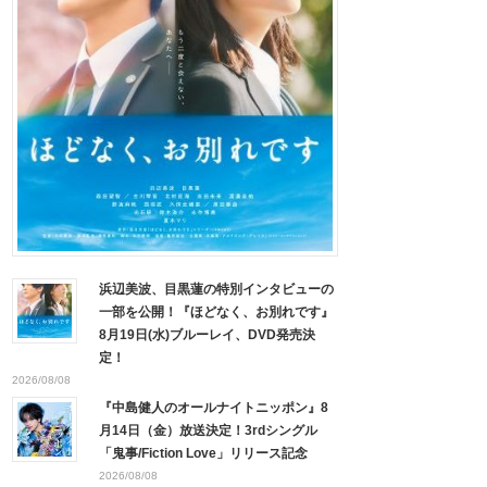
浜辺美波、目黒蓮の特別インタビューの
一部を公開！『ほどなく、お別れです』
8月19日(水)ブルーレイ、DVD発売決
定！
2026/08/08
『中島健人のオールナイトニッポン』8
月14日（金）放送決定！3rdシングル
「鬼事/Fiction Love」リリース記念
2026/08/08