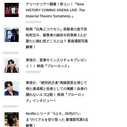
アリーナツアー開幕！帝コン！『New
HISTORY COMING ARENA LIVE -The
Imperial Theatre Symphony-』
2026/08/08
映画『白鳥とコウモリ』容疑者の息子役
松村北斗、被害者の娘役今田美桜 2人が
新たに挑む役どころとは？ 新規場面写真
解禁！
2026/08/08
東啓介、直筆サイン入りチェキプレゼン
ト！！ 映画『ブルーロック』
2026/08/07
東啓介、”絶対的王者”馬狼照英を演じて
得た達成感と役者としての覚醒！自身の
譲れないエゴは歌！ 映画『ブルーロッ
ク』インタビュー！
2026/08/07
Netflixシリーズ「SとX」30代の“い
ま”のリアルを切り取った 新場面写真5点
解禁！