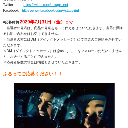
Twitter
https://twitter.com/astage_ent
Facebook
https://www.facebook.com/AstageEnt
2020年7
月31
日（金）
まで
■応募締切
・当選者の発表は、商品の発送をもって代えさせていただきます。当落に関す
るお問い合わせはお受けできません。
・当選者の方にはDM（ダイレクトメッセージ）にて当選のご連絡をさせてい
ただきます。
※DM（ダイレクトメッセージ）は@astage_entをフォローいただいてません
と、お送りすることができません。
※応募者多数の場合は抽選とさせていただきます。
ふるってご応募ください！！