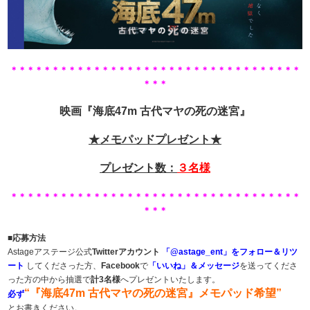
＊＊＊＊＊＊＊＊＊＊＊＊＊＊＊＊＊＊＊＊＊＊＊＊＊＊＊＊＊＊＊＊＊＊＊
＊＊＊
映画『海底47m 古代マヤの死の迷宮』
★メモパッド
プレゼント★
プレゼント数：
３
名様
＊＊＊＊＊＊＊＊＊＊＊＊＊＊＊＊＊＊＊＊＊＊＊＊＊＊＊＊＊＊＊＊＊＊＊
＊＊＊
■応募方法
Astageアステージ公式
Twitterアカウント
「@astage_ent」をフォロー＆リツ
ート
してくださった方、
Facebook
で
「いいね」＆メッセージ
を送ってくださ
った方の中から抽選で
計3名様
へプレゼントいたします。
“『海底47m 古代マヤの死の迷宮』メモパッド
希望”
必ず
とお書きください。