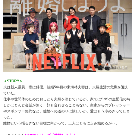
＜STORY＞
夫は新人議員、妻は俳優。結婚5年目の東海林夫妻は、夫婦生活の危機を迎え
ていた。
仕事や世間体のためにおしどり夫婦を演じているが、家ではSNSの生配信の時
しかほとんど会話が無く、顔も合わせることもない。実家からのプレッシャー
やスポンサー契約など、離婚への道のりは険しいが、愛はもう冷めきってしま
った。
離婚という揺るぎない目標に向かって、二人はともに歩み始めるが‥。