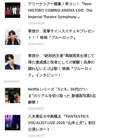
アリーナツアー開幕！帝コン！『New
HISTORY COMING ARENA LIVE -The
Imperial Theatre Symphony-』
2026/08/08
東啓介、直筆サイン入りチェキプレゼン
ト！！ 映画『ブルーロック』
2026/08/07
東啓介、”絶対的王者”馬狼照英を演じて
得た達成感と役者としての覚醒！自身の
譲れないエゴは歌！ 映画『ブルーロッ
ク』インタビュー！
2026/08/07
Netflixシリーズ「SとX」30代の“い
ま”のリアルを切り取った 新場面写真5点
解禁！
2026/08/07
八木勇征＆中島颯太 『FANTASTICS
VOCALIST LIVE 2026 “山羊と犬”』初日
公演レポート
2026/08/07