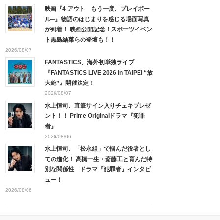
映画『4 アウト ─もう一度、プレイボー
ル─』物語のはじまりを感じる場面写真
が到着！ 映画公開記念！スポーツイベン
ト黒島結菜らの登壇も！！
2026/08/07
FANTASTICS、海外初単独ライブ
『FANTASTICS LIVE 2026 in TAIPEI “放
大絶”』開催決定！
2026/08/07
水上恒司、直筆サイン入りチェキプレゼ
ント！！ Prime Originalドラマ『犯罪
者』
2026/08/06
水上恒司、「松永組」で掴んだ役者とし
ての進化！ 高橋一生・斎藤工と育んだ特
別な関係性 ドラマ『犯罪者』インタビ
ュー！
2026/08/06