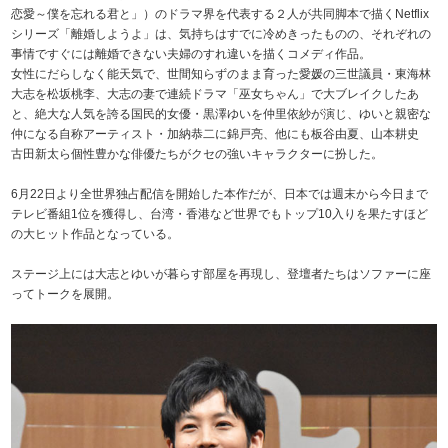
恋愛～僕を忘れる君と」）のドラマ界を代表する２人が共同脚本で描くNetflix
シリーズ「離婚しようよ」は、気持ちはすでに冷めきったものの、それぞれの
事情ですぐには離婚できない夫婦のすれ違いを描くコメディ作品。
女性にだらしなく能天気で、世間知らずのまま育った愛媛の三世議員・東海林
大志を松坂桃李、大志の妻で連続ドラマ「巫女ちゃん」で大ブレイクしたあ
と、絶大な人気を誇る国民的女優・黒澤ゆいを仲里依紗が演じ、ゆいと親密な
仲になる自称アーティスト・加納恭二に錦戸亮、他にも板谷由夏、山本耕史
古田新太ら個性豊かな俳優たちがクセの強いキャラクターに扮した。
6月22日より全世界独占配信を開始した本作だが、日本では週末から今日まで
テレビ番組1位を獲得し、台湾・香港など世界でもトップ10入りを果たすほど
の大ヒット作品となっている。
ステージ上には大志とゆいが暮らす部屋を再現し、登壇者たちはソファーに座
ってトークを展開。