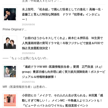
主演：中島健人 x ヒロイン：...
水上恒司、「松永組」で掴んだ役者としての進化！ 高橋一生・
斎藤工と育んだ特別な関係性 ドラマ『犯罪者』インタビュ
ー！
2026/08/06
Prime Originalド...
「お前のほうからキスしてくれよ」鈴木仁＆押田岳 W主演で
人気漫画待望の実写ドラマ化！今秋フジテレビで放送＆FODで
独占見放題配信決定！
2026/08/04
――「ちょっとは気になんないの...
「連続ドラマW MR -医薬情報担当者-」要潤 正門良規（Aぇ!
group）豊原功補ら向井理に続く実力派共演陣発表！ポスタービ
ジュアル＆特報映像解禁！
2026/07/31
MR（医薬情報担当者）は患者の...
小田切ヒロ「メイクで、その人の人生が見られる」本田翼「感
動しすぎて悔しい！」 メインMC・中島健人よりコメントも！
『ビューティバトルロワイヤル』配信直前イベント