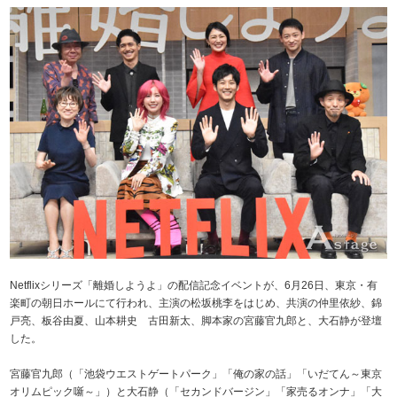
Netflixシリーズ「離婚しようよ」の配信記念イベントが、6月26日、東京・有
楽町の朝日ホールにて行われ、主演の松坂桃李をはじめ、共演の仲里依紗、錦
戸亮、板谷由夏、山本耕史 古田新太、脚本家の宮藤官九郎と、大石静が登壇
した。
宮藤官九郎（「池袋ウエストゲートパーク」「俺の家の話」「いだてん～東京
オリムピック噺～」）と大石静（「セカンドバージン」「家売るオンナ」「大