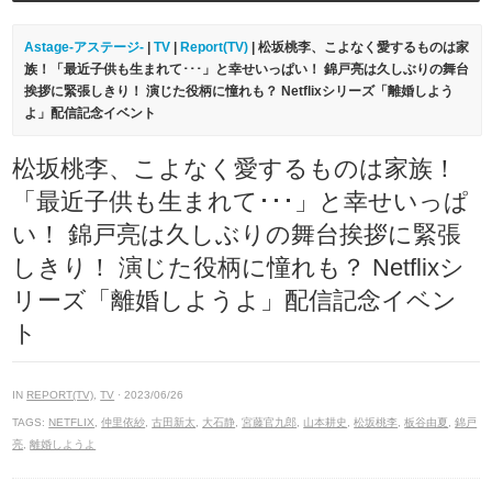
Astage-アステージ-
|
TV
|
Report(TV)
| 松坂桃李、こよなく愛するものは家
族！「最近子供も生まれて･･･」と幸せいっぱい！ 錦戸亮は久しぶりの舞台
挨拶に緊張しきり！ 演じた役柄に憧れも？ Netflixシリーズ「離婚しよう
よ」配信記念イベント
松坂桃李、こよなく愛するものは家族！
「最近子供も生まれて･･･」と幸せいっぱ
い！ 錦戸亮は久しぶりの舞台挨拶に緊張
しきり！ 演じた役柄に憧れも？ Netflixシ
リーズ「離婚しようよ」配信記念イベン
ト
IN
REPORT(TV)
,
TV
· 2023/06/26
TAGS:
NETFLIX
,
仲里依紗
,
古田新太
,
大石静
,
宮藤官九郎
,
山本耕史
,
松坂桃李
,
板谷由夏
,
錦戸
亮
,
離婚しようよ