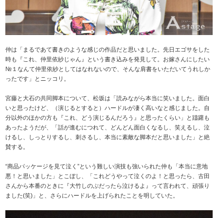
仲は「まるであて書きのような感じの作品だと思いました。先日エゴサをした
時も『これ、仲里依紗じゃん』という書き込みを発見して。お嫁さんにしたい
№１なんて仲里依紗としてはなれないので、そんな肩書をいただいてうれしか
ったです」とニッコリ。
宮藤と大石の共同脚本について、松坂は「読みながら本当に笑いました。面白
いと思ったけど、（演じるとすると）ハードルが凄く高いなと感じました。自
分以外のほかの方も『これ、どう演じるんだろう』と思ったくらい」と躊躇も
あったようだが、「話が進むにつれて、どんどん面白くなるし、笑えるし、泣
けるし、しっとりするし、刺さるし、本当に素敵な脚本だと思いました」と絶
賛する。
“商品パッケージを見て泣く”という難しい演技も強いられた仲も「本当に意地
悪！と思いました」とこぼし、「これどうやって泣くのよ！と思ったら、古田
さんから本番のときに『大竹しのぶだったら泣けるよ』って言われて、頑張り
ました(笑)」と、さらにハードルを上げられたことを明していた。