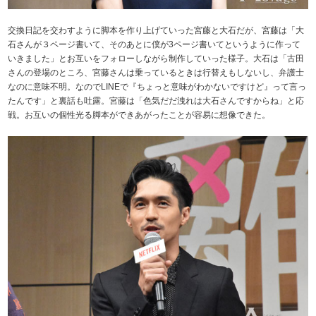
交換日記を交わすように脚本を作り上げていった宮藤と大石だが、宮藤は「大
石さんが３ページ書いて、そのあとに僕が3ページ書いてというように作って
いきました」とお互いをフォローしながら制作していった様子。大石は「古田
さんの登場のところ、宮藤さんは乗っているときは行替えもしないし、弁護士
なのに意味不明。なのでLINEで『ちょっと意味がわかないですけど』って言っ
たんです」と裏話も吐露。宮藤は「色気だだ洩れは大石さんですからね」と応
戦。お互いの個性光る脚本ができあがったことが容易に想像できた。