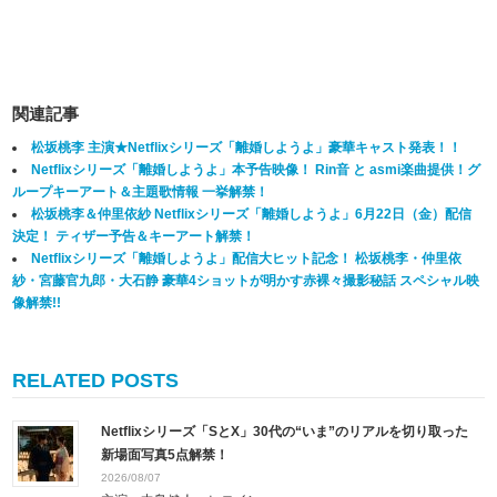
関連記事
松坂桃李 主演★Netflixシリーズ「離婚しようよ」豪華キャスト発表！！
Netflixシリーズ「離婚しようよ」本予告映像！ Rin音 と asmi楽曲提供！グ
ループキーアート＆主題歌情報 一挙解禁！
松坂桃李＆仲里依紗 Netflixシリーズ「離婚しようよ」6月22日（金）配信
決定！ ティザー予告＆キーアート解禁！
Netflixシリーズ「離婚しようよ」配信大ヒット記念！ 松坂桃李・仲里依
紗・宮藤官九郎・大石静 豪華4ショットが明かす赤裸々撮影秘話
スペシャル映
像解禁!!
RELATED POSTS
Netflixシリーズ「SとX」30代の“いま”のリアルを切り取った
新場面写真5点解禁！
2026/08/07