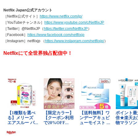
Netflix Japan公式アカウント
［Netflix公式サイト］
https://www.netflix.com/jp/
［YouTubeチャンネル］
https://www.youtube.com/c/NetflixJP
［Twitter］@NetflixJP（
https://twitter.com/NetflixJP
）
［Facebook］
https://www.facebook.com/netflixjp
［Instagram］netflixjp （
https://www.instagram.com/netflixjp/
）
Netflixにて全世界独占配信中！