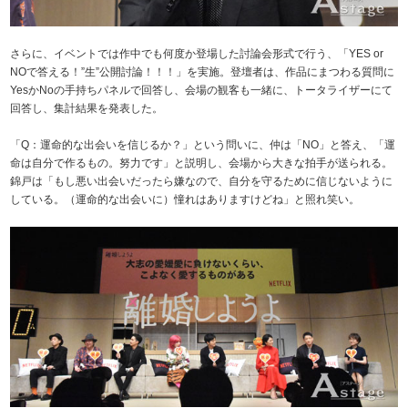
さらに、イベントでは作中でも何度か登場した討論会形式で行う、「YES or
NOで答える！”生”公開討論！！！」を実施。登壇者は、作品にまつわる質問に
YesかNoの手持ちパネルで回答し、会場の観客も一緒に、トータライザーにて
回答し、集計結果を発表した。
「Q：運命的な出会いを信じるか？」という問いに、仲は「NO」と答え、「運
命は自分で作るもの。努力です」と説明し、会場から大きな拍手が送られる。
錦戸は「もし悪い出会いだったら嫌なので、自分を守るために信じないように
している。（運命的な出会いに）憧れはありますけどね」と照れ笑い。