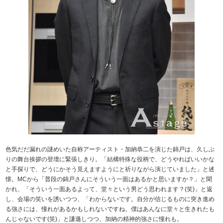
色気だだ漏れの謎めいた自称アーティスト・加納恭二を演じた錦戸は、久しぶ
りの舞台挨拶の登壇に緊張しきり。「結構特殊な役柄で、どうやればいいかな
と手探りで、どうにかそう見えますようにと祈りながら演じていました」と述
懐。MCから「普段の錦戸さんにそういう一面はあるかと思いますか？」と聞
かれ、「そういう一面あるよって、堂々という男どう思われます？(笑)」と返
し、会場の笑いを誘いつつ、「わからないです。自分が信じるものに突き進め
る強さには、憧れがあるかもしれないですね。僕はあんなに堂々と生きれたも
んじゃないです(笑)」と謙遜しつつ、加納の精神的強さに憧れも。