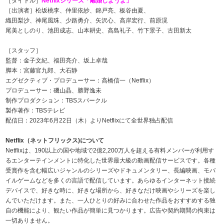
［タイトル］
Netflixシリーズ「離婚しようよ」
［出演者］松坂桃李、仲里依紗、錦戸亮、板谷由夏、
織田梨沙、神尾風珠、少路勇介、矢沢心、高岸宏行、前原滉
尾美としのり、池田成志、山本耕史、高島礼子、竹下景子、古田新太
［スタッフ］
監督：金子文紀、福田亮介、坂上卓哉
脚本：宮藤官九郎、大石静
エグゼクティブ・プロデューサー：高橋信一（Netflix）
プロデューサー：磯山晶、勝野逸未
制作プロダクション：TBSスパークル
製作著作：TBSテレビ
配信日：2023年6月22日（木）よりNetflixにて全世界独占配信
Netflix（ネットフリックス)について
Netflixは、190以上の国や地域で2億2,200万人を超える有料メンバーが利用す
るエンターテインメントに特化した世界最大級の動画配信サービスです。各種
受賞作を含む幅広いジャンルのシリーズやドキュメンタリー、長編映画、モバ
イルゲームなどを多くの言語で配信しています。あらゆるインターネット接続
デバイスで、好きな時に、好きな場所から、好きなだけ映画やシリーズを楽し
んでいただけます。また、一人ひとりの好みに合わせた作品をおすすめする独
自の機能により、観たい作品が簡単に見つかります。広告や契約期間の拘束は
一切ありません。