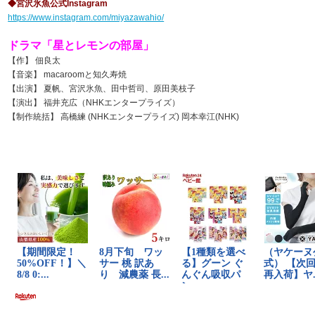
◆宮沢氷魚公式Instagram
https://www.instagram.com/miyazawahio/
ドラマ「星とレモンの部屋」
【作】 佃良太
【音楽】 macaroomと知久寿焼
【出演】 夏帆、宮沢氷魚、田中哲司、原田美枝子
【演出】 福井充広（NHKエンタープライズ）
【制作統括】 高橋練 (NHKエンタープライズ) 岡本幸江(NHK)