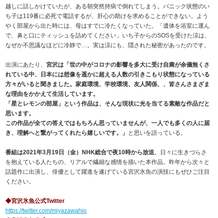
越しに話しかけていたが、ある朝突然持病で倒れてしまう。パニック状態のい
ち子は119番に必死で電話するが、肝心の助けを求めることができない。よう
やく部屋から出た時には、母はすでに冷たくなっていた。「遺体を浴室に運ん
で、鼻と口にティッシュを詰めてください」いち子からのSOSを受けた涼は、
なぜか不思議なほどに冷静で…。実は涼にも、隠された秘密があったのです。
出演にあたり、
宮沢は「世の中がコロナの影響を多大に受け自粛が余儀無くさ
れている中、日本には想像を遥かに超える人数の引きこもり状態になっている
方々がいると聞きました。家庭環境、学校環境、友人関係、、皆さんさまざま
な理由をかかえて生活しています。
「星とレモンの部屋」という作品は、そんな現状に光を当てる素敵な作品だと
思います。
この作品が全ての答えではもちろん思っていませんが、一人でも多くの人に届
き、理解へと繋がってくれたら嬉しいです。」
と思いを語っている。
番組は2021年3月19日（金）NHK総合で夜10時から放送
。日々に生きづらさ
を抱えている人たちの、リアルで繊細な感情を描いた本作品。昨年から次々と
話題作に出演し、俳優として躍進を遂げている宮沢氷魚の演技にもぜひご注目
ください。
◆宮沢氷魚公式Twitter
https://twitter.com/miyazawahio