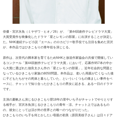
俳優・宮沢氷魚（ミヤザワ・ヒオ／26）が、「第44回創作テレビドラマ大賞」
大賞受賞作を映像化したドラマ「星とレモンの部屋」に出演することが決定し
た。NHK連続テレビ小説『エール』のロカビリー歌手役でも注目を集めた宮沢
が、本作品ではひきこもりの青年役を演じじる。
原作は、次世代の脚本家を育てるためNHKと放送作家協会の共催で開催してい
るコンクール「第44回創作テレビドラマ大賞」において、応募作957本の中か
ら大賞に選ばれた佃良太さん作の「星とレモンの部屋」。近年社会的な問題と
なっているひきこもり家族の8050問題。本作品は、老いた両親が亡くなった後
に子どもたちがその死体と暮らしていた、といういくつもの痛ましい事件をベ
ースに、チャットで知り合ったひきこもりの男女に起きる、ある一日のドラマ
です。
主演の夏帆さん演じるひきこもり歴18年の里中いち子がチャットでやりとりす
る相手が、宮沢氷魚演じるひきこもりの青年・涼。チャット上ではあるもの
の、彼女にとっては涼が外の世界との唯一のつながりだった。
ひきこもりのいち子を何とかしたい母親の初美（原田美枝子さん）は日々ドア