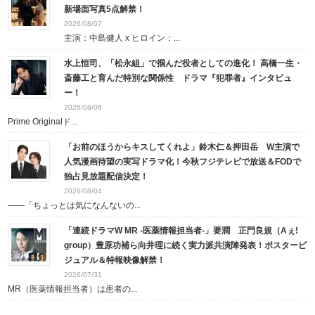
新場面写真5点解禁！
2026/08/07
主演：中島健人 x ヒロイン：...
水上恒司、「松永組」で掴んだ役者としての進化！ 高橋一生・
斎藤工と育んだ特別な関係性 ドラマ『犯罪者』インタビュ
ー！
2026/08/06
Prime Originalド...
「お前のほうからキスしてくれよ」鈴木仁＆押田岳 W主演で
人気漫画待望の実写ドラマ化！今秋フジテレビで放送＆FODで
独占見放題配信決定！
2026/08/04
――「ちょっとは気になんないの...
「連続ドラマW MR -医薬情報担当者-」要潤 正門良規（Aぇ!
group）豊原功補ら向井理に続く実力派共演陣発表！ポスタービ
ジュアル＆特報映像解禁！
2026/07/31
MR（医薬情報担当者）は患者の...