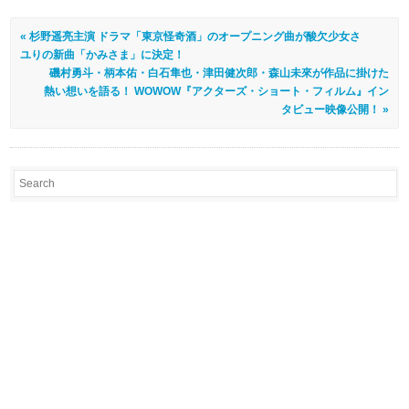
« 杉野遥亮主演 ドラマ「東京怪奇酒」のオープニング曲が酸欠少女さ
ユりの新曲「かみさま」に決定！
磯村勇斗・柄本佑・白石隼也・津田健次郎・森山未來が作品に掛けた
熱い想いを語る！ WOWOW『アクターズ・ショート・フィルム』イン
タビュー映像公開！ »