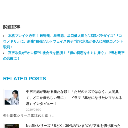
関連記事
本格ブレイク必至！ 綾野剛、星野源、坂口健太郎ら”塩顔パラダイス”『コ
ウノドリ』に、新生”最強ソルトフェイス男子”宮沢氷魚が参入に悶絶コメント
殺到！
宮沢氷魚が”オレ様”生徒会長を熱演！「僕の初恋をキミに捧ぐ」で野村周平
の恋敵に！
RELATED POSTS
中沢元紀が魅せる新たな顔！「ただのクズではなく、人間臭
く、どこか愛らしい男に」 ドラマ『幸せになりたいマサムネ
君』インタビュー！
2026/08/09
発行部数シリーズ累計20万部（...
Netflixシリーズ「SとX」30代の“いま”のリアルを切り取った