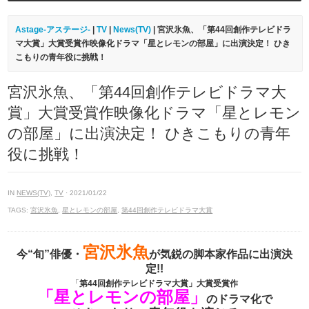
Astage-アステージ-
|
TV
|
News(TV)
| 宮沢氷魚、「第44回創作テレビドラ
マ大賞」大賞受賞作映像化ドラマ「星とレモンの部屋」に出演決定！ ひき
こもりの青年役に挑戦！
宮沢氷魚、「第44回創作テレビドラマ大
賞」大賞受賞作映像化ドラマ「星とレモン
の部屋」に出演決定！ ひきこもりの青年
役に挑戦！
IN
NEWS(TV)
,
TV
· 2021/01/22
TAGS:
宮沢氷魚
,
星とレモンの部屋
,
第44回創作テレビドラマ大賞
宮沢氷魚
今“旬”俳優・
が気鋭の脚本家作品に出演決
定!!
「
第44回創作テレビドラマ大賞」大賞受賞作
「星とレモンの部屋」
のドラマ化で