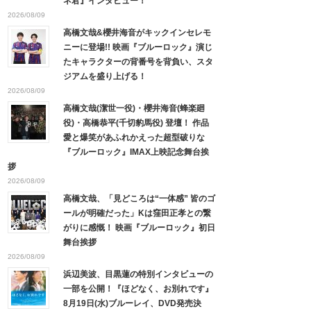
ネ君』インタビュー！
2026/08/09
高橋文哉&櫻井海音がキックインセレモ
ニーに登場!! 映画『ブルーロック』演じ
たキャラクターの背番号を背負い、スタ
ジアムを盛り上げる！
2026/08/09
高橋文哉(潔世一役)・櫻井海音(蜂楽廻
役)・高橋恭平(千切豹馬役) 登壇！ 作品
愛と爆笑があふれかえった超型破りな
『ブルーロック』IMAX上映記念舞台挨
拶
2026/08/09
高橋文哉、「見どころは“一体感” 皆のゴ
ールが明確だった」Kは窪田正孝との繋
がりに感慨！ 映画『ブルーロック』初日
舞台挨拶
2026/08/09
浜辺美波、目黒蓮の特別インタビューの
一部を公開！『ほどなく、お別れです』
8月19日(水)ブルーレイ、DVD発売決