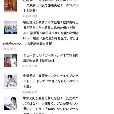
ース東京、大阪で開催決定！ ※コメン
トも到着♪
2026/08/10
福山雅治がサプライズ登壇！故郷長崎と
書き下ろした主題歌に込めた想いを語
る！ 福原遥＆細田佳央太ら念願の対面が
叶う！ 映画『あの星が降る丘で、君とま
た出会いたい。』公開記念舞台挨拶
2026/08/10
ミュージカル『ゴースト』ゲネプロ＆開
幕記念会見【動画3本】
2026/08/09
中沢元紀、直筆サイン入りチェキプレゼ
ント！！ ドラマ『幸せになりたいマサム
ネ君』
2026/08/09
中沢元紀が魅せる新たな顔！「ただのク
ズではなく、人間臭く、どこか愛らしい
男に」 ドラマ『幸せになりたいマサム