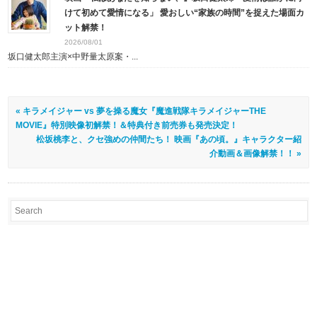
けて初めて愛情になる」 愛おしい“家族の時間”を捉えた場面カ
ット解禁！
2026/08/01
坂口健太郎主演×中野量太原案・...
« キラメイジャー vs 夢を操る魔女『魔進戦隊キラメイジャーTHE
MOVIE』特別映像初解禁！＆特典付き前売券も発売決定！
松坂桃李と、クセ強めの仲間たち！ 映画『あの頃。』キャラクター紹
介動画＆画像解禁！！ »