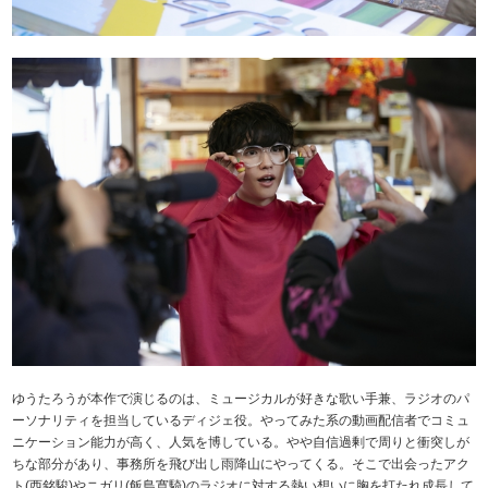
ゆうたろうが本作で演じるのは、ミュージカルが好きな歌い手兼、ラジオのパ
ーソナリティを担当しているディジェ役。やってみた系の動画配信者でコミュ
ニケーション能力が高く、人気を博している。やや自信過剰で周りと衝突しが
ちな部分があり、事務所を飛び出し雨降山にやってくる。そこで出会ったアク
ト(西銘駿)やニガリ(飯島寛騎)のラジオに対する熱い想いに胸を打たれ成長して