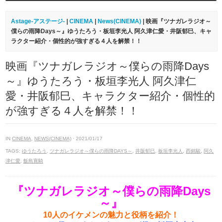
Astage-アステージ-
|
CINEMA
|
News(CINEMA)
| 映画『ツナガレラジオ～
僕らの雨降Days～』ゆうたろう・板垣李光人 阿久津仁愛・井阪郁巳、キャ
ラクター紹介・個性的が強すぎる４人を解禁！！
映画『ツナガレラジオ～僕らの雨降Days
～』ゆうたろう・板垣李光人 阿久津仁
愛・井阪郁巳、キャラクター紹介・個性的
が強すぎる４人を解禁！！
IN
CINEMA
,
NEWS(CINEMA)
· 2021/01/17
TAGS:
ゆうたろう
,
ツナガレラジオ～僕らの雨降DAYS～
,
井阪郁巳
,
板垣李光人
,
西銘駿
,
阿久
津仁愛
,
飯島寛騎
『ツナガレラジオ～僕らの雨降Days
～』
10人のイケメンの魅力と役柄を紹介！