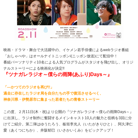
映画・ドラマ・舞台で大活躍中の、イケメン若手俳優によるwebラジオ番組
「おしゃべや」はオールナイトニッポンi(ニッポン放送)にて配信中！
番組パーソナリティ10名による人気プログラムがスタジオを飛び出し、オリジ
ナルストーリーによる映画化が決定!!
『ツナガレラジオ～僕らの雨降(あふり)Days～』
「―かつてのラジオを再び!!」
過去に存在したラジオ局を自分たちの手で復活させるべく、
神奈川県・伊勢原市に集まった若者たちの青春ストーリー
この度、２月11日(木・祝)より公開の『ツナガレラジオ～僕らの雨降Days～』
に出演し、ラジオ制作に奮闘するメインキャスト10人の魅力と役柄を3回に分
けてご紹介。第二弾はゆうたろう、板垣李光人（いたがきりひと）、阿久津仁
愛（あくつにちか）、井阪郁巳（いさかいくみ）をピックアップ！