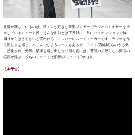
井阪が演じているのは、懐メロが好きな音楽ブロガーでラジオのミキサーを担
当しているミュート役。そんな名前とは正反対に、常にハイテンションで時に
周りからはうるさいと言われる、メンバーのムードメーカーです。ラジオを作
る難しさを感じ、へこんでしまうシーンもあるが、アクト(西銘駿)らのやる気
に感化され、元気に部屋を飛び出し走り回る姿には、普段の井阪らしい満面の
笑顔が浮ぶ。役名のミュートは消音の“ミュート”が由来。
【本予告】