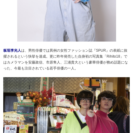
板垣李光人
は、男性俳優では異例の女性ファッション誌『SPUR』の表紙に抜
擢されるという快挙を達成。更に昨年発売した自身初の写真集「Rihito18」で
はカメラマンを安藤政信、市原隼人、三浦貴大という豪華俳優が務め話題にな
った、今最も注目されている若手俳優の一人。