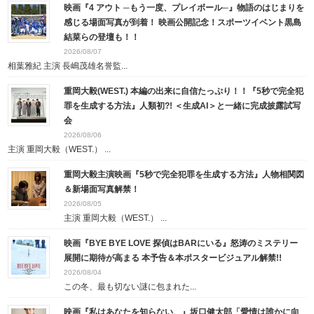
映画『4 アウト ─もう一度、プレイボール─』物語のはじまりを
感じる場面写真が到着！ 映画公開記念！スポーツイベント黒島
結菜らの登壇も！！
2026/08/07
相葉雅紀 主演 長嶋茂雄名誉監...
重岡大毅(WEST.) 本編の出来に自信たっぷり！！『5秒で完全犯
罪を生成する方法』人類初?! ＜生成AI＞と一緒に完成披露試写
会
2026/08/06
主演 重岡大毅（WEST.） ...
重岡大毅主演映画『5秒で完全犯罪を生成する方法』人物相関図
＆新場面写真解禁！
2026/08/05
主演 重岡大毅（WEST.） ...
映画『BYE BYE LOVE 探偵はBARにいる』怒涛のミステリー
展開に期待が高まる 本予告＆本ポスタービジュアル解禁!!
2026/08/04
この冬、最も切ない謎に包まれた...
映画『私はあなたを知らない、』坂口健太郎「愛情は誰かに向