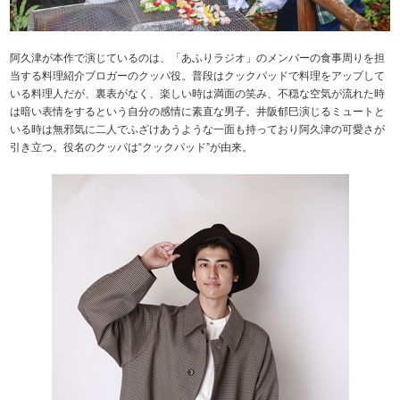
阿久津が本作で演じているのは、「あふりラジオ」のメンバーの食事周りを担
当する料理紹介ブロガーのクッパ役。普段はクックパッドで料理をアップして
いる料理人だが、裏表がなく、楽しい時は満面の笑み、不穏な空気が流れた時
は暗い表情をするという自分の感情に素直な男子。井阪郁巳演じるミュートと
いる時は無邪気に二人でふざけあうような一面も持っており阿久津の可愛さが
引き立つ。役名のクッパは“クックパッド”が由来。