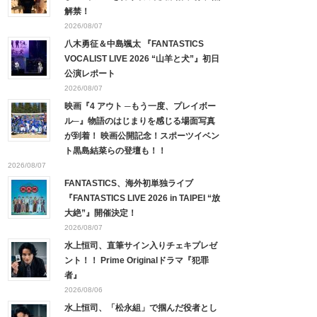
解禁！
2026/08/07
八木勇征＆中島颯太 『FANTASTICS
VOCALIST LIVE 2026 “山羊と犬”』初日
公演レポート
2026/08/07
映画『4 アウト ─もう一度、プレイボー
ル─』物語のはじまりを感じる場面写真
が到着！ 映画公開記念！スポーツイベン
ト黒島結菜らの登壇も！！
2026/08/07
FANTASTICS、海外初単独ライブ
『FANTASTICS LIVE 2026 in TAIPEI “放
大絶”』開催決定！
2026/08/07
水上恒司、直筆サイン入りチェキプレゼ
ント！！ Prime Originalドラマ『犯罪
者』
2026/08/06
水上恒司、「松永組」で掴んだ役者とし