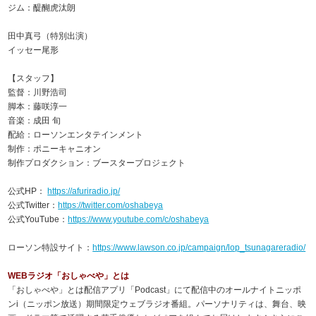
ジム：醍醐虎汰朗
田中真弓（特別出演）
イッセー尾形
【スタッフ】
監督：川野浩司
脚本：藤咲淳一
音楽：成田 旬
配給：ローソンエンタテインメント
制作：ポニーキャニオン
制作プロダクション：ブースタープロジェクト
公式HP：
https://afuriradio.jp/
公式Twitter：
https://twitter.com/oshabeya
公式YouTube：
https://www.youtube.com/c/oshabeya
ローソン特設サイト：
https://www.lawson.co.jp/campaign/lop_tsunagareradio/
WEBラジオ「おしゃべや」とは
「おしゃべや」とは配信アプリ「Podcast」にて配信中のオールナイトニッポ
ンi（ニッポン放送）期間限定ウェブラジオ番組。パーソナリティは、舞台、映