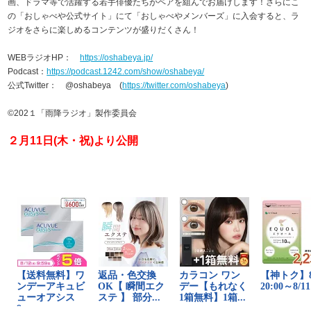
画、ドラマ等で活躍する若手俳優たちがペアを組んでお届けします！さらにこ
の「おしゃべや公式サイト」にて「おしゃべやメンバーズ」に入会すると、ラ
ジオをさらに楽しめるコンテンツが盛りだくさん！
WEBラジオHP：
https://oshabeya.jp/
Podcast：
https://podcast.1242.com/show/oshabeya/
公式Twitter： @oshabeya (
https://twitter.com/oshabeya
)
©202１「雨降ラジオ」製作委員会
２月11日(木・祝)より公開