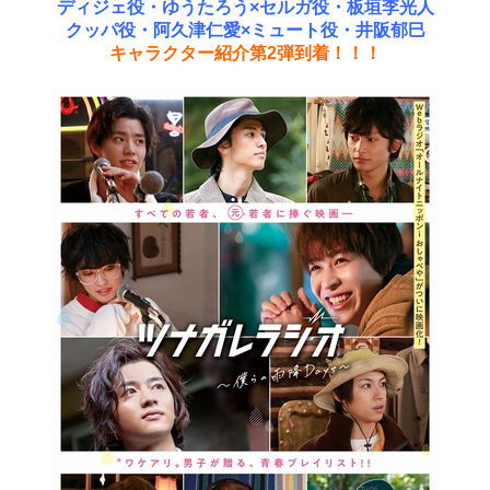
ディジェ役・ゆうたろう×セルガ役・板垣李光人
クッパ役・阿久津仁愛×ミュート役・井阪郁巳
キャラクター紹介第2弾到着！！！