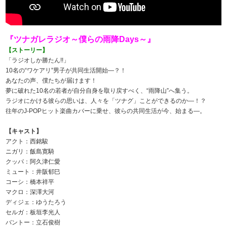
『ツナガレラジオ～僕らの雨降Days～』
【ストーリー】
「ラジオしか勝たん!!」
10名の“ワケアリ”男子が共同生活開始―？！
あなたの声、僕たちが届けます！
夢に破れた10名の若者が自分自身を取り戻すべく、“雨降山”へ集う。
ラジオにかける彼らの思いは、人々を「ツナグ」ことができるのか―！？
往年のJ-POPヒット楽曲カバーに乗せ、彼らの共同生活が今、始まる―。
【キャスト】
アクト：西銘駿
ニガリ：飯島寛騎
クッパ：阿久津仁愛
ミュート：井阪郁巳
コーシ：橋本祥平
マクロ：深澤大河
ディジェ：ゆうたろう
セルガ：板垣李光人
バントー：立石俊樹