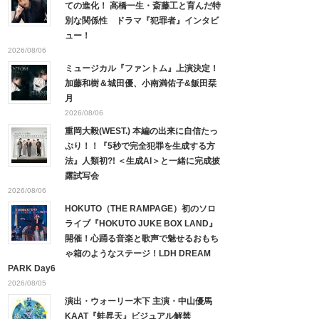
ての進化！ 高橋一生・斎藤工と育んだ特
別な関係性 ドラマ『犯罪者』インタビ
ュー！
2026/08/06
ミュージカル『ファントム』上演決定！
加藤和樹＆城田優、小南満佑子&飯田栞
月
2026/08/06
重岡大毅(WEST.) 本編の出来に自信たっ
ぷり！！『5秒で完全犯罪を生成する方
法』人類初?! ＜生成AI＞と一緒に完成披
露試写会
2026/08/06
HOKUTO（THE RAMPAGE）初のソロ
ライブ『HOKUTO JUKE BOX LAND』
開催！心踊る音楽と歌声で魅せるおもち
ゃ箱のようなステージ！LDH DREAM
PARK Day6
2026/08/05
演出・ウォーリー木下 主演・中山優馬
KAAT『蛙昇天』ビジュアル解禁