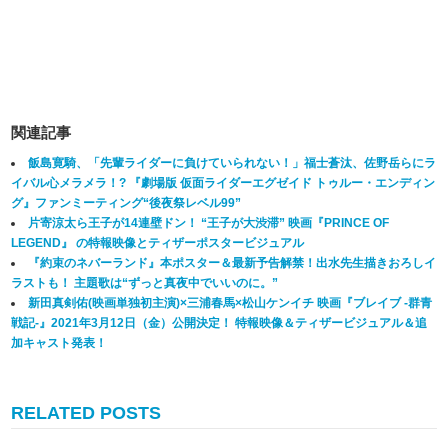
関連記事
飯島寛騎、「先輩ライダーに負けていられない！」福士蒼汰、佐野岳らにラ
イバル心メラメラ！? 『劇場版 仮面ライダーエグゼイド トゥルー・エンディン
グ』ファンミーティング“後夜祭レベル99”
片寄涼太ら王子が14連壁ドン！ “王子が大渋滞” 映画『PRINCE OF
LEGEND』 の特報映像とティザーポスタービジュアル
『約束のネバーランド』本ポスター＆最新予告解禁！出水先生描きおろしイ
ラストも！ 主題歌は“ずっと真夜中でいいのに。”
新田真剣佑(映画単独初主演)×三浦春馬×松山ケンイチ 映画『ブレイブ ‐群青
戦記-』2021年3月12日（金）公開決定！ 特報映像＆ティザービジュアル＆追
加キャスト発表！
RELATED POSTS