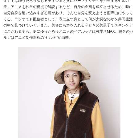
オ」ではゆうたろう演じるディジェと共にパーソナリティを担当するセルガ
役。アニメを独自の視点で解説するなど、自身の企画を成立させるため、時に
自分自身を追い込みすぎる癖があり、そんな自分を変えようと雨降山にやって
くる。ラジオでも配信者として、表に立つ身として何が大切なのかを共同生活
の中で見つけていく。また、美容にも力を入れる今どきの美男子でスキンケア
にこだわる姿も。更にゆうたろうと二人のペアルックは可愛さMAX。役名のセ
ルガはアニメ制作過程の“セル画”が由来。