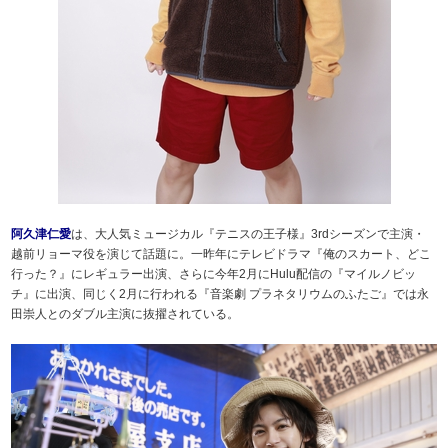
阿久津仁愛
は、大人気ミュージカル『テニスの王子様』3rdシーズンで主演・
越前リョーマ役を演じて話題に。一昨年にテレビドラマ『俺のスカート、どこ
行った？』にレギュラー出演、さらに今年2月にHulu配信の『マイルノビッ
チ』に出演、同じく2月に行われる『音楽劇 プラネタリウムのふたご』では永
田崇人とのダブル主演に抜擢されている。