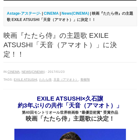
Astage-アステージ-
|
CINEMA
|
News(CINEMA)
| 映画『たたら侍』の主題
歌 EXILE ATSUSHI「天音（アマオト）」に決定！！
映画『たたら侍』の主題歌 EXILE
ATSUSHI「天音（アマオト）」に決
定！！
IN
CINEMA
,
NEWS(CINEMA)
· 2017/01/23
TAGS:
EXILE ATSUSHI
,
たたら侍
,
天音（アマオト）
,
青柳翔
EXILE ATSUSHI×久石譲
約3年ぶりの共作「天音（アマオト）」
第40回モントリオール世界映画祭 “最優芸術賞” 受賞作品
映画「たたら侍」主題歌に決定！