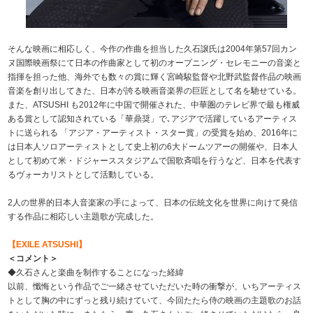
そんな映画に相応しく、今作の作曲を担当した久石譲氏は2004年第57回カン
ヌ国際映画祭にて日本の作曲家として初のオープニング・セレモニーの音楽と
指揮を担った他、海外でも数々の賞に輝く宮崎駿監督や北野武監督作品の映画
音楽を創り出してきた、日本が誇る映画音楽界の巨匠として名を馳せている。
また、ATSUSHI も2012年に中国で開催された、中華圏のテレビ界で最も権威
ある賞として認知されている「華鼎奨」で､アジアで活躍しているアーティス
トに送られる 「アジア・アーティスト・スター賞」の受賞を始め、2016年に
は日本人ソロアーティストとして史上初の6大ドームツアーの開催や、日本人
として初めて米・ドジャーススタジアムで国歌斉唱を行うなど、日本を代表す
るヴォーカリストとして活動している。
2人の世界的日本人音楽家の手によって、日本の伝統文化を世界に向けて発信
する作品に相応しい主題歌が完成した。
【EXILE ATSUSHI】
＜コメント＞
◆久石さんと楽曲を制作することになった経緯
以前、懺悔という作品でご一緒させていただいた時の衝撃が、いちアーティス
トとして胸の中にずっと残り続けていて、今回たたら侍の映画の主題歌のお話