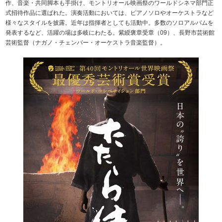
作、音楽・共同脚本も手掛け、モントリオール映画祭のワールドシネマ部門正
式招待作品に選ばれた。演奏活動においては、ピアノソロやオーケストラなど
様々なスタイルを披露。近年は指揮者としても活動中。多数のソロアルバムを
発表するなど、活躍の場は多岐にわたる。紫綬褒章受章（09）、長野市芸術館
芸術監督（ナガノ・チェンバー・オーケストラ音楽監督）。