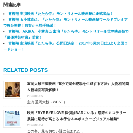
関連記事
青柳翔 主演映画『たたら侍』 モントリオール映画祭に正式出品！
青柳翔 ＆小林直己、『たたら侍』 モントリオール映画祭ワールドプレミア
で舞台挨拶！観客から拍手喝采！
青柳翔、AKIRA、小林直己 出演『たたら侍』 モントリオール世界映画祭で
『最優秀芸術賞』受賞！
青柳翔 主演映画『たたら侍』 公開日決定！ 2017年5月20日(土)より全国ロ
ードショー！
RELATED POSTS
重岡大毅主演映画『5秒で完全犯罪を生成する方法』人物相関図
＆新場面写真解禁！
2026/08/05
主演 重岡大毅（WEST.） ...
映画『BYE BYE LOVE 探偵はBARにいる』怒涛のミステリー
展開に期待が高まる 本予告＆本ポスタービジュアル解禁!!
2026/08/04
この冬、最も切ない謎に包まれた...