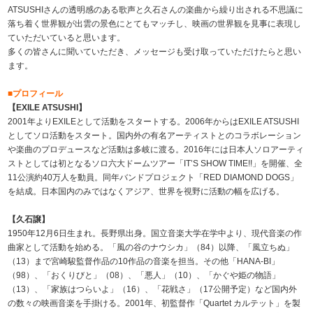
ATSUSHIさんの透明感のある歌声と久石さんの楽曲から繰り出される不思議に
落ち着く世界観が出雲の景色にとてもマッチし、映画の世界観を見事に表現し
ていただいていると思います。
多くの皆さんに聞いていただき、メッセージも受け取っていただけたらと思い
ます。
■プロフィール
【EXILE ATSUSHI】
2001年よりEXILEとして活動をスタートする。2006年からはEXILE ATSUSHI
としてソロ活動をスタート。国内外の有名アーティストとのコラボレーション
や楽曲のプロデュースなど活動は多岐に渡る。2016年には日本人ソロアーティ
ストとしては初となるソロ六大ドームツアー「IT’S SHOW TIME!!」を開催、全
11公演約40万人を動員。同年バンドプロジェクト「RED DIAMOND DOGS」
を結成。日本国内のみではなくアジア、世界を視野に活動の幅を広げる。
【久石譲】
1950年12月6日生まれ。長野県出身。国立音楽大学在学中より、現代音楽の作
曲家として活動を始める。「風の谷のナウシカ」（84）以降、「風立ちぬ」
（13）まで宮崎駿監督作品の10作品の音楽を担当。その他「HANA-BI」
（98）、「おくりびと」（08）、「悪人」（10）、「かぐや姫の物語」
（13）、「家族はつらいよ」（16）、「花戦さ」（17公開予定）など国内外
の数々の映画音楽を手掛ける。2001年、初監督作「Quartet カルテット」を製