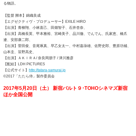
る物語。
【監督 脚本】錦織良成
【エグゼクティヴ・プロデューサー】EXILE HIRO
【出演】青柳翔、小林直己、田畑智子、石井杏奈、
【出演】高橋長英、甲本雅裕、宮崎美子、品川徹、でんでん、氏家恵、橋爪
遼、安部康二郎、
【出演】菅田俊、音尾琢真、早乙女太一、中村嘉葎雄、佐野史郎、豊原功補、
山本圭、笹野高史、
【出演】ＡＫＩＲＡ/ 奈良岡朋子 / 津川雅彦
【配給】LDH PICTURES
【公式サイト】
http://tatara-samurai.jp
©2017「たたら侍」製作委員会
2017年5月20日（土） 新宿バルト９･TOHOシネマズ新宿
ほか全国公開