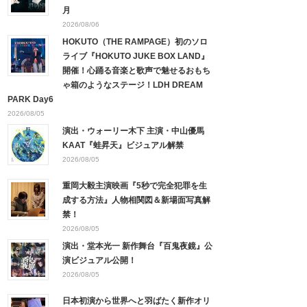
月
2026/08/06
HOKUTO（THE RAMPAGE）初のソロ
ライブ『HOKUTO JUKE BOX LAND』
開催！心踊る音楽と歌声で魅せるおもち
ゃ箱のようなステージ！LDH DREAM
PARK Day6
2026/08/05
演出・ウォーリー木下 主演・中山優馬
KAAT『蛙昇天』ビジュアル解禁
2026/08/05
重岡大毅主演映画『5秒で完全犯罪を生
成する方法』人物相関図＆新場面写真解
禁！
2026/08/05
演出・堂本光一 新作舞台『百鬼夜鏡』公
演ビジュアル公開！
2026/08/05
日本初演から世界へと羽ばたく新作オリ