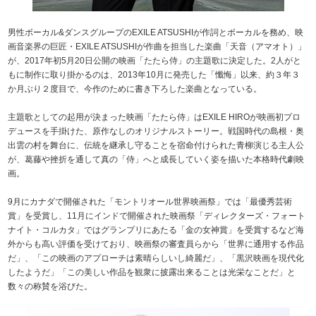
男性ボーカル&ダンスグループのEXILE ATSUSHIが作詞とボーカルを務め、映
画音楽界の巨匠・EXILE ATSUSHIが作曲を担当した楽曲「天音（アマオト）」
が、2017年初5月20日公開の映画「たたら侍」の主題歌に決定した。2人がと
もに制作に取り掛かるのは、2013年10月に発売した「懺悔」以来、約３年３
か月ぶり２度目で、今作のために書き下ろした楽曲となっている。
主題歌としての起用が決まった映画「たたら侍」はEXILE HIROが映画初プロ
デュースを手掛けた、原作なしのオリジナルストーリー。戦国時代の島根・奥
出雲の村を舞台に、伝統を継承し守ることを宿命付けられた青柳演じる主人公
が、葛藤や挫折を通して真の「侍」へと成長していく姿を描いた本格時代劇映
画。
9月にカナダで開催された「モントリオール世界映画祭」では「最優秀芸術
賞」を受賞し、11月にインドで開催された映画祭「ディレクターズ・フォート
ナイト・コルカタ」ではグランプリにあたる「金の女神賞」を受賞するなど海
外からも高い評価を受けており、映画祭の審査員らから「世界に通用する作品
だ」、「この映画のアプローチは素晴らしいし綺麗だ」、「黒沢映画を現代化
したようだ」「この美しい作品を観衆に披露出来ることは光栄なことだ」と
数々の称賛を浴びた。