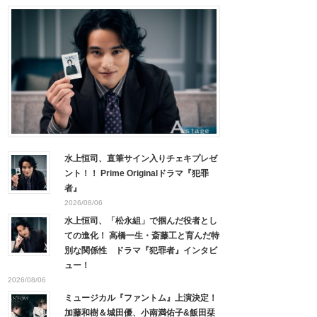
水上恒司、直筆サイン入りチェキプレゼ
ント！！ Prime Originalドラマ『犯罪
者』
2026/08/06
水上恒司、「松永組」で掴んだ役者とし
ての進化！ 高橋一生・斎藤工と育んだ特
別な関係性 ドラマ『犯罪者』インタビ
ュー！
2026/08/06
ミュージカル『ファントム』上演決定！
加藤和樹＆城田優、小南満佑子&飯田栞