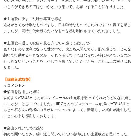
をいただいた時に、またもう一度、久石さんとご一緒させていただけたら、良
いものができるのではないかという想いで、お願いすることになりました。
◆主題歌に決まった時の率直な感想
題材がとても特別なものですし、日本独特なものでしたのですごく責任を感じ
ましたが、同時に使命感みたいなものを感じ制作させていただきました。
◆主題歌を通して映画を見る方に何を感じて欲しいか
色々なものが便利になった世の中で、僕たち人間たちが、肌で感じて、どんな
想いで行動するべきなのか、それを考えなければならない時代が来ているのか
もしれないということを、少しでも感じていただけたら、これ以上の幸せはあ
りません。
【錦織良成監督】
＜コメント＞
◆楽曲を起用した経緯
以前よりATSUSHIさんがエンドロールの主題歌を歌ってくれたらどんなに嬉し
いことか、と思っていました。HIROさんのプロデュースのお陰でATSUSHIさ
んと久石さんの究極のコラボレーションによって、素晴らしい楽曲が誕生した
ことに心より感謝しております。
◆楽曲を聴いた時の感想
初めて聞いたとき、繰り返し聞いていたい素晴らしい主題歌だと思いました。