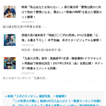
映画『私はあなたを知らない、』坂口健太郎「愛情は誰かに向
けて初めて愛情になる」 愛おしい“家族の時間”を捉えた場面カ
ット解禁！
2026/08/01
坂口健太郎主演×中野量太原案・...
西畑大吾×福本莉子『時給三〇〇円の死神』HYが主題歌「心
海」を書き下ろし！ 本予告編、本ポスタービジュアルも解禁！
2026/07/31
W主演：西畑大吾×福本莉子 酒...
『九条の大罪』原作：真鍋昌平×主演：柳楽優弥×ドラマキャス
ト再集結で映画化決定！2027年1月8日（金）全国公開！ ※ティ
ザー映像＆コメントも到着♪
2026/07/30
モンスターコンテンツ「九条の大...
« 映画『３月のライオン』場面写真、一挙解禁!!
『この世界の片隅に』動員100万人ありがとう！動員ランキング先週8
位→7位にランクアップ！著名人絶賛コメント続々！第3弾来場者プレ