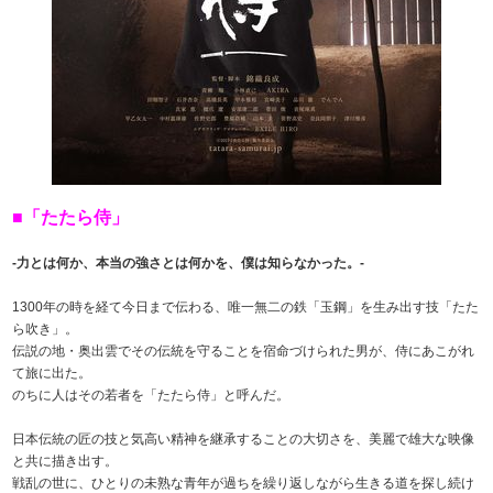
■「たたら侍」
-力とは何か、本当の強さとは何かを、僕は知らなかった。-
1300年の時を経て今日まで伝わる、唯一無二の鉄「玉鋼」を生み出す技「たた
ら吹き」。
伝説の地・奥出雲でその伝統を守ることを宿命づけられた男が、侍にあこがれ
て旅に出た。
のちに人はその若者を「たたら侍」と呼んだ。
日本伝統の匠の技と気高い精神を継承することの大切さを、美麗で雄大な映像
と共に描き出す。
戦乱の世に、ひとりの未熟な青年が過ちを繰り返しながら生きる道を探し続け