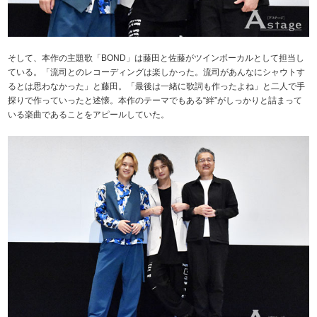
そして、本作の主題歌「BOND」は藤田と佐藤がツインボーカルとして担当し
ている。「流司とのレコーディングは楽しかった。流司があんなにシャウトす
るとは思わなかった」と藤田。「最後は一緒に歌詞も作ったよね」と二人で手
探りで作っていったと述懐。本作のテーマでもある“絆”がしっかりと詰まって
いる楽曲であることをアピールしていた。