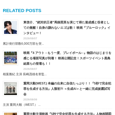
RELATED POSTS
東啓介、”絶対的王者”馬狼照英を演じて得た達成感と役者とし
ての覚醒！自身の譲れないエゴは歌！ 映画『ブルーロック』イ
ンタビュー！
2026/08/07
累計発行部数6,000万部を突...
映画『4 アウト ─もう一度、プレイボール─』物語のはじまりを
感じる場面写真が到着！ 映画公開記念！スポーツイベント黒島
結菜らの登壇も！！
2026/08/07
相葉雅紀 主演 長嶋茂雄名誉監...
重岡大毅(WEST.) 本編の出来に自信たっぷり！！『5秒で完全犯
罪を生成する方法』人類初?! ＜生成AI＞と一緒に完成披露試写
会
2026/08/06
主演 重岡大毅（WEST.） ...
重岡大毅主演映画『5秒で完全犯罪を生成する方法』人物相関図