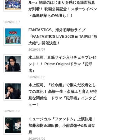
ル─』物語のはじまりを感じる場面写真
が到着！ 映画公開記念！スポーツイベン
ト黒島結菜らの登壇も！！
2026/08/07
FANTASTICS、海外初単独ライブ
『FANTASTICS LIVE 2026 in TAIPEI “放
大絶”』開催決定！
2026/08/07
水上恒司、直筆サイン入りチェキプレゼ
ント！！ Prime Originalドラマ『犯罪
者』
2026/08/06
水上恒司、「松永組」で掴んだ役者とし
ての進化！ 高橋一生・斎藤工と育んだ特
別な関係性 ドラマ『犯罪者』インタビ
ュー！
2026/08/06
ミュージカル『ファントム』上演決定！
加藤和樹＆城田優、小南満佑子&飯田栞
月
2026/08/06