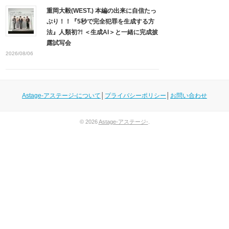
重岡大毅(WEST.) 本編の出来に自信たっ
ぷり！！『5秒で完全犯罪を生成する方
法』人類初?! ＜生成AI＞と一緒に完成披
露試写会
2026/08/06
Astage-アステージ-について
│
プライバシーポリシー
│
お問い合わせ
© 2026
Astage-アステージ-
.