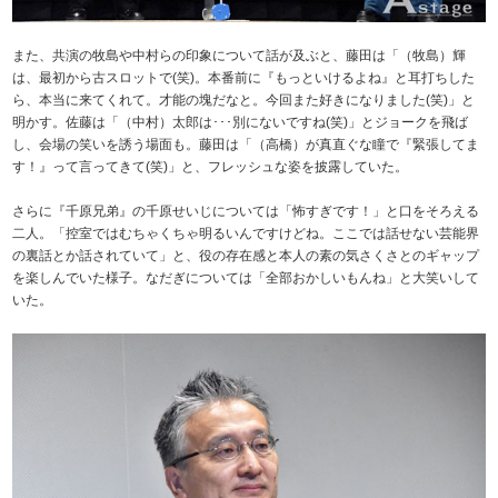
また、共演の牧島や中村らの印象について話が及ぶと、藤田は「（牧島）輝
は、最初から古スロットで(笑)。本番前に『もっといけるよね』と耳打ちした
ら、本当に来てくれて。才能の塊だなと。今回また好きになりました(笑)」と
明かす。佐藤は「（中村）太郎は･･･別にないですね(笑)」とジョークを飛ば
し、会場の笑いを誘う場面も。藤田は「（高橋）が真直ぐな瞳で『緊張してま
す！』って言ってきて(笑)」と、フレッシュな姿を披露していた。
さらに『千原兄弟』の千原せいじについては「怖すぎです！」と口をそろえる
二人。「控室ではむちゃくちゃ明るいんですけどね。ここでは話せない芸能界
の裏話とか話されていて」と、役の存在感と本人の素の気さくさとのギャップ
を楽しんでいた様子。なだぎについては「全部おかしいもんね」と大笑いして
いた。