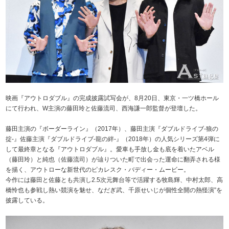
映画『アウトロダブル』の完成披露試写会が、8月20日、東京・一ツ橋ホール
にて行われ、W主演の藤田玲と佐藤流司、西海謙一郎監督が登壇した。
藤田主演の『ボーダーライン』（2017年）、藤田主演『ダブルドライブ‐狼の
掟‐』佐藤主演『ダブルドライブ‐龍の絆‐』（2018年）の人気シリーズ第4弾に
して最終章となる『アウトロダブル』。愛車も手放し金も底を着いたアベル
（藤田玲）と純也（佐藤流司）が辿りついた町で出会った運命に翻弄される様
を描く、アウトローな新世代のピカレスク・バディー・ムービー。
今作には藤田と佐藤とも共演し2.5次元舞台等で活躍する牧島輝、中村太郎、高
橋怜也も参戦し熱い競演を魅せ、なだぎ武、千原せいじが個性全開の熱怪演”を
披露している。