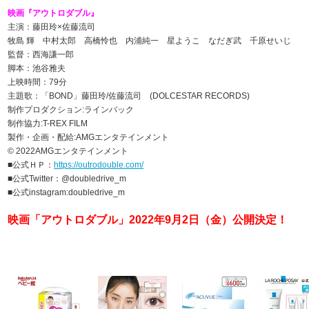
映画『アウトロダブル』
主演：藤田玲×佐藤流司
牧島 輝 中村太郎 高橋怜也 内浦純一 星ようこ なだぎ武 千原せいじ
監督：西海謙一郎
脚本：池谷雅夫
上映時間：79分
主題歌：「BOND」藤田玲/佐藤流司 (DOLCESTAR RECORDS)
制作プロダクション:ラインバック
制作協力:T-REX FILM
製作・企画・配給:AMGエンタテインメント
© 2022AMGエンタテインメント
■公式ＨＰ：
https://outrodouble.com/
■公式Twitter：@doubledrive_m
■公式instagram:doubledrive_m
映画「アウトロダブル」2022年9月2日（金）公開決定！