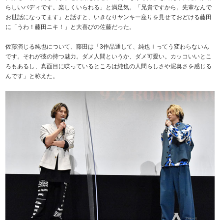
らしいバディです。楽しくいられる」と満足気。「兄貴ですから。先輩なんで
お世話になってます」と話すと、いきなりヤンキー座りを見せておどける藤田
に「うわ！藤田ニキ！」と大喜びの佐藤だった。
佐藤演じる純也について、藤田は「3作品通して、純也ｌってう変わらないん
です。それが彼の持つ魅力。ダメ人間というか、ダメ可愛い。カッコいいとこ
ろもあるし、真面目に喋っているところは純也の人間らしさや泥臭さを感じる
んです」と称えた。