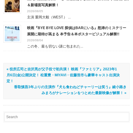
＆新場面写真解禁！
2026/08/05
主演 重岡大毅（WEST.） ...
映画『BYE BYE LOVE 探偵はBARにいる』怒涛のミステリー
展開に期待が高まる 本予告＆本ポスタービジュアル解禁!!
2026/08/04
この冬、最も切ない謎に包まれた...
« 役所広司と吉沢亮が父子役で初共演！ 映画『ファミリア』2023年1
月6日(金)公開決定！ 松重豊・MIYAVI・佐藤浩市ら豪華キャスト出演決
定！
香取慎吾3年ぶりの主演作『犬も食わねどチャーリーは笑う』綾小路き
みまろがナレーションをつとめた最新映像が解禁！ »