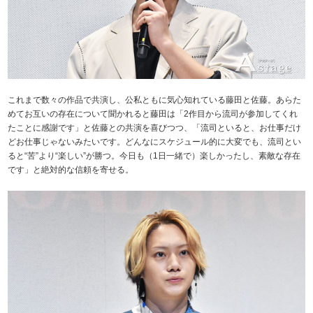
これまで数々の作品で共演し、公私ともに気心知れている藤田と佐藤。あらた
めてお互いの存在について聞かれると藤田は「2作目から流司が参加してくれ
たことに感謝です」と佐藤との共演を喜びつつ、「流司といると、お仕事だけ
どお仕事じゃないみたいです。どんなにスケジュール的に大変でも、流司とい
ると“苦”より“楽しい”が勝つ。今日も（1日一緒で）楽しかったし、素敵な存在
です」と絶対的な信頼を寄せる。