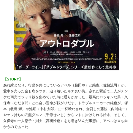
【STORY】
腐れ縁となり、行動を共にしているアベル（藤田玲）と純也（佐藤流司）が、
愛車を売った金も底をつき、辿り着いたキナ臭い街。寂れた駅前で二人がチン
ケな商売でジャリ銭を集めていた時に通りかかった、最高にロッキンな男・久
保寺（なだぎ武）と出会い運命が転がりだす。トラブルメーカーの純也が、塚
本（牧島 輝）や池畑（中村太郎）に一杯喰わされ、金貸しの藤波（内浦純一）
やケツ持ちの穴熊ダルマ（千原せいじ）からマトに掛けられる始末。そして、
久保寺の一人息子・則夫（高橋怜也）をも巻き込んだ事態に、アベルは立ち向
かうのであった。