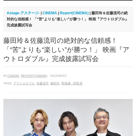
Astage-アステージ-
|
CINEMA
|
Report(CINEMA)
| 藤田玲＆佐藤流司の絶
対的な信頼感！ 「“苦”よりも“楽しい”が勝つ！」 映画『アウトロダブル』
完成披露試写会
藤田玲＆佐藤流司の絶対的な信頼感！
「“苦”よりも“楽しい”が勝つ！」 映画『ア
ウトロダブル』完成披露試写会
IN
CINEMA
,
REPORT(CINEMA)
· 2022/08/22
TAGS:
アウトロダブル
,
佐藤流司
,
藤田玲
,
西海謙一郎監督