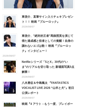
東啓介、直筆サイン入りチェキプレゼン
ト！！ 映画『ブルーロック』
2026/08/07
東啓介、”絶対的王者”馬狼照英を演じて
得た達成感と役者としての覚醒！自身の
譲れないエゴは歌！ 映画『ブルーロッ
ク』インタビュー！
2026/08/07
Netflixシリーズ「SとX」30代の“い
ま”のリアルを切り取った 新場面写真5点
解禁！
2026/08/07
八木勇征＆中島颯太 『FANTASTICS
VOCALIST LIVE 2026 “山羊と犬”』初日
公演レポート
2026/08/07
映画『4 アウト ─もう一度、プレイボー