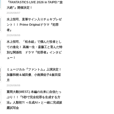
『FANTASTICS LIVE 2026 in TAIPEI “放
大絶”』開催決定！
2026/08/07
水上恒司、直筆サイン入りチェキプレゼ
ント！！ Prime Originalドラマ『犯罪
者』
2026/08/06
水上恒司、「松永組」で掴んだ役者とし
ての進化！ 高橋一生・斎藤工と育んだ特
別な関係性 ドラマ『犯罪者』インタビ
ュー！
ミュージカル『ファントム』上演決定！
加藤和樹＆城田優、小南満佑子&飯田栞
月
2026/08/06
重岡大毅(WEST.) 本編の出来に自信たっ
ぷり！！『5秒で完全犯罪を生成する方
法』人類初?! ＜生成AI＞と一緒に完成披
露試写会