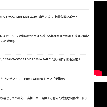
ICS VOCALIST LIVE 2026 “山羊と犬”』初日公演レポート
、プレイボール─』物語のはじまりを感じる場面写真が到着！ 映画公開記
菜らの登壇も！！
.
FANTASTICS LIVE 2026 in TAIPEI “放大絶”』開催決定！
レゼント！！ Prime Originalドラマ『犯罪者』
..
役者としての進化！ 高橋一生・斎藤工と育んだ特別な関係性 ドラ
！