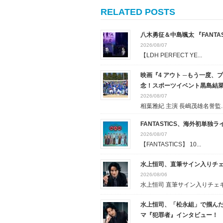
RELATED POSTS
八木勇征＆中島颯太 『FANTAST
2026/08/07
【LDH PERFECT YE...
映画『4 アウト ─もう一度
念！スポーツイベント黒島結
2026/08/07
相葉雅紀 主演 長嶋茂雄名誉監..
FANTASTICS、海外初単独ライブ『
2026/08/07
【FANTASTICS】 10...
水上恒司、直筆サイン入りチェキプ
2026/08/06
水上恒司 直筆サイン入りチェキ.
水上恒司、「松永組」で掴んだ
マ『犯罪者』インタビュー