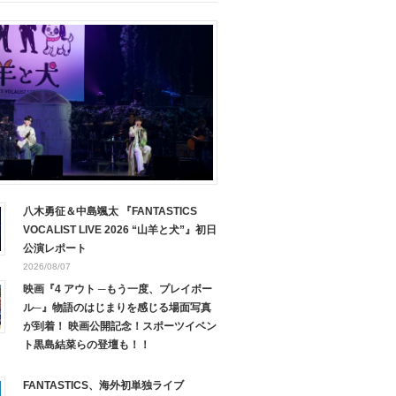
八木勇征＆中島颯太 『FANTASTICS
VOCALIST LIVE 2026 “山羊と犬”』初日
公演レポート
2026/08/07
映画『4 アウト ─もう一度、プレイボー
ル─』物語のはじまりを感じる場面写真
が到着！ 映画公開記念！スポーツイベン
ト黒島結菜らの登壇も！！
FANTASTICS、海外初単独ライブ