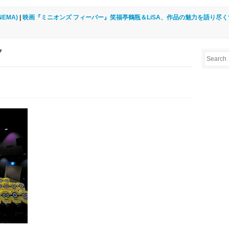
INEMA)
|
映画『ミニオンズ フィーバー』笑福亭鶴瓶＆LiSA、作品の魅力を語り尽くす
7