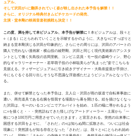
ュアル、
そして沢田が○に翻弄されていく姿が映し出された本予告を解禁！！
さらに、オリジナル特典付きムビチケカードの発売、
主演・堂本剛の映画音楽初挑戦も決定！！
この度、満を持して本ビジュアル、本予告が解禁に！
本ビジュアルは、段々と
○（まる）にとらわれていくことを示唆するかのように、大きな○にすっぽりと
納まる堂本剛演じる沢田が印象的だ。さらにその周りには、沢田のアパートの
隣人で売れない漫画家・横山役の綾野剛、沢田と同じく現代美術家のアシスタ
ントとして働く矢島役の吉岡里帆、コンビニ店員・モー役の森崎ウィン、野心
的なギャラリーオーナー・若草萌子役の小林聡美らが“丸まった”姿でこちらを
見据える。ティザービジュアルに引き続きデザイナー・大島依提亜が手掛け、
今にもぐるぐる回り出しそうな不思議な浮遊感ただようビジュアルとなってい
る。
また、併せて解禁となった本予告は、主人公・沢田が雨の坂道で自転車事故に
遭い、商売道具である右腕を怪我する場面から幕を開ける。絵を描けなくなっ
た沢田は、モーのいるコンビニでアルバイトを始め、１匹の蟻に導かれるよう
に○を描くと・・・突然訪ねてきた怪しげなアートディーラー・土屋から「一
枚につき100万円ご用意させていただきます」と宣言される。突然の出来事に
困惑する沢田をよそに、「さわだ」の○は知らぬ間に拡散され、ついには社会
現象に！突然誰もが知る存在となった「さわだ」は、段々と○にとらわれ始め
ていく。同時に「さわだ」の偽物まで大量発生し…奇想天外な物語は一体どこ