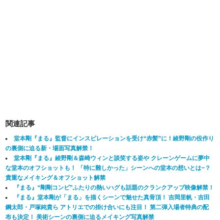
関連記事
堂本剛『まる』監督にインスピレーションを受け“赤髪”に！綾野剛の役作り
の裏側に迫る新・場面写真解禁！
堂本剛『まる』綾野剛＆森崎ウィンと談笑する姿や クレーンゲームに夢中
な堂本のオフショットも！ 「特に難しかった」シーンへの堂本の想いとは−？
貴重なメイキング＆オフショット解禁
『まる』“剛剛コンビ”ふたりの熱いハグも話題のクランクアップ映像解禁！
『まる』堂本剛が「まる」を描くシーンで魅せた真骨頂！ 吉岡里帆・吉田
鋼太郎・戸塚純貴ら アトリエでの掛け合いにも注目！ 第二弾入場者特典の配
布も決定！ 美術シーンの裏側に迫るメイキング写真解禁