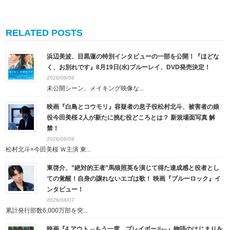
RELATED POSTS
浜辺美波、目黒蓮の特別インタビューの一部を公開！『ほどな
く、お別れです』8月19日(水)ブルーレイ、DVD発売決定！
2026/08/08
未公開シーン、メイキング映像な...
映画『白鳥とコウモリ』容疑者の息子役松村北斗、被害者の娘
役今田美桜 2人が新たに挑む役どころとは？ 新規場面写真 解
禁！
2026/08/08
松村北斗×今田美桜 Ｗ主演 東...
東啓介、”絶対的王者”馬狼照英を演じて得た達成感と役者とし
ての覚醒！自身の譲れないエゴは歌！ 映画『ブルーロック』イ
ンタビュー！
2026/08/07
累計発行部数6,000万部を突...
映画『4 アウト ─もう一度、プレイボール─』物語のはじまりを