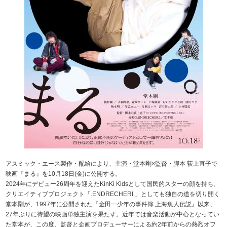
アスミック・エース製作・配給により、主演・堂本剛×監督・脚本 荻上直子で
映画『まる』を10月18日(金)に公開する。
2024年にデビュー26周年を迎えたKinKi Kidsとして国民的スターの顔を持ち、
クリエイティブプロジェクト「.ENDRECHERI.」としても独自の道を切り開く
堂本剛が、1997年に公開された『金田一少年の事件簿 上海魚人伝説』以来、
27年ぶりに待望の映画単独主演を果たす。近年では音楽活動が中心となってい
た堂本が、この度、監督と企画プロデューサーによる約2年前からの熱烈オフ