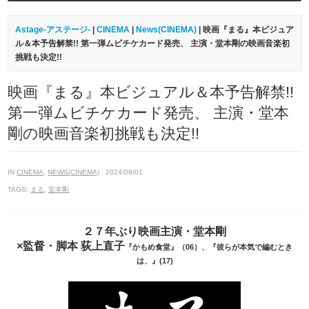
Astage-アステージ-
|
CINEMA
|
News(CINEMA)
| 映画『まる』本ビジュア
ル＆本予告解禁!! 第一弾ムビチケカード発売、 主演・堂本剛の映画音楽初
挑戦も決定!!
映画『まる』本ビジュアル＆本予告解禁!!
第一弾ムビチケカード発売、 主演・堂本
剛の映画音楽初挑戦も決定!!
IN
CINEMA
,
NEWS(CINEMA)
· 2024/08/01
TAGS:
まる
,
堂本剛
２７年ぶり映画主演・堂本剛
×監督・脚本 荻上直子
『かもめ食堂』（06）、『彼らが本気で編むとき
は、』(17)