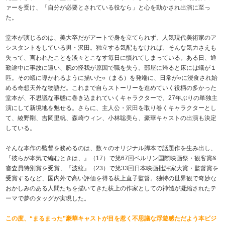
ァーを受け、「自分が必要とされている役なら」と心を動かされ出演に至っ
た。
堂本が演じるのは、美大卒だがアートで身を立てられず、人気現代美術家のア
シスタントをしている男・沢田。独立する気配もなければ、そんな気力さえも
失って、言われたことを淡々とこなす毎日に慣れてしまっている。ある日、通
勤途中に事故に遭い、腕の怪我が原因で職を失う。部屋に帰ると床には蟻が１
匹。その蟻に導かれるように描いた○（まる）を発端に、日常が○に浸食され始
める奇想天外な物語だ。これまで自らストーリーを進めていく役柄の多かった
堂本が、不思議な事態に巻き込まれていくキャラクターで、27年ぶりの単独主
演にして新境地を魅せる。さらに、主人公・沢田を取り巻くキャラクターとし
て、綾野剛、吉岡里帆、森崎ウィン、小林聡美ら、豪華キャストの出演も決定
している。
そんな本作の監督を務めるのは、数々のオリジナル脚本で話題作を生み出し、
『彼らが本気で編むときは、』（17）で第67回ベルリン国際映画祭・観客賞&
審査員特別賞を受賞、『波紋』（23）で第33回日本映画批評家大賞・監督賞を
受賞するなど、国内外で高い評価を得る荻上直子監督。独特の世界観で奇妙な
おかしみのある人間たちを描いてきた荻上の作家としての神髄が凝縮されたテ
ーマで夢のタッグが実現した。
この度、“まるまった”豪華キャストが目を惹く不思議な浮遊感ただよう本ビジ