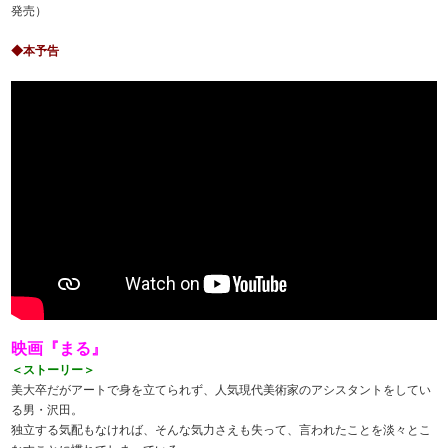
発売）
◆本予告
映画『まる』
＜ストーリー＞
美大卒だがアートで身を立てられず、人気現代美術家のアシスタントをしてい
る男・沢田。
独立する気配もなければ、そんな気力さえも失って、言われたことを淡々とこ