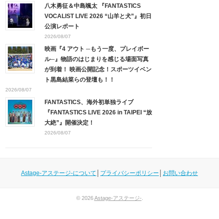
八木勇征＆中島颯太 『FANTASTICS
VOCALIST LIVE 2026 “山羊と犬”』初日
公演レポート
2026/08/07
映画『4 アウト ─もう一度、プレイボー
ル─』物語のはじまりを感じる場面写真
が到着！ 映画公開記念！スポーツイベン
ト黒島結菜らの登壇も！！
2026/08/07
FANTASTICS、海外初単独ライブ
『FANTASTICS LIVE 2026 in TAIPEI “放
大絶”』開催決定！
2026/08/07
Astage-アステージ-について
│
プライバシーポリシー
│
お問い合わせ
© 2026
Astage-アステージ-
.