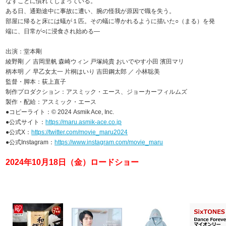
なすことに慣れてしまっている。
ある日、通勤途中に事故に遭い、腕の怪我が原因で職を失う。
部屋に帰ると床には蟻が１匹。その蟻に導かれるように描いた○（まる）を発
端に、日常が○に浸食され始める―
出演：堂本剛
綾野剛 ／ 吉岡里帆 森崎ウィン 戸塚純貴 おいでやす小田 濱田マリ
柄本明 ／ 早乙女太一 片桐はいり 吉田鋼太郎 ／ 小林聡美
監督・脚本：荻上直子
制作プロダクション：アスミック・エース、ジョーカーフィルムズ
製作・配給：アスミック・エース
●コピーライト：© 2024 Asmik Ace, Inc.
●公式サイト：
https://maru.asmik-ace.co.jp
●公式X：
https://twitter.com/movie_maru2024
●公式Instagram：
https://www.instagram.com/movie_maru
2024年10月18日（金）ロードショー