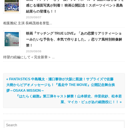
感じる場面写真が到着！ 映画公開記念！スポーツイベント黒島
結菜らの登壇も！！
2026/08/07
相葉雅紀 主演 長嶋茂雄名誉監...
映画『マッチング TRUE LOVE』「あの恋愛リアリティーショ
ーみたいな予告を、本気で作りました。」恋リア風特別映像解
禁！
2026/08/06
待望の続編にして＜完全新章＞ ...
« FANTASTICS 中島颯太・瀬口黎弥が大阪に凱旋！サプライズで佐藤
大樹からビデオメッセージも！『逃走中 THE MOVIE』公開記念舞台挨
拶～OSAKA MISSION～
『はたらく細胞』第三弾キャスト解禁！山本耕史、仲里依紗、松本若
菜、マイカ・ピュがあの細胞役に！！ »