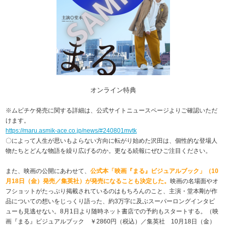
オンライン特典
※ムビチケ発売に関する詳細は、公式サイトニュースページよりご確認いただ
けます。
https://maru.asmik-ace.co.jp/news/#240801mvtk
〇によって人生が思いもよらない方向に転がり始めた沢田は、個性的な登場人
物たちとどんな物語を繰り広げるのか。更なる続報にぜひご注目ください。
また、映画の公開にあわせて、
公式本「映画『まる』ビジュアルブック」（10
月18日（金）発売／集英社）が発売になることも決定した。
映画の名場面やオ
フショットがたっぷり掲載されているのはもちろんのこと、主演・堂本剛が作
品についての想いをじっくり語った、約3万字に及ぶスーパーロングインタビ
ューも見逃せない。8月1日より随時ネット書店での予約もスタートする。（映
画『まる』ビジュアルブック ￥2860円（税込）／集英社 10月18日（金）