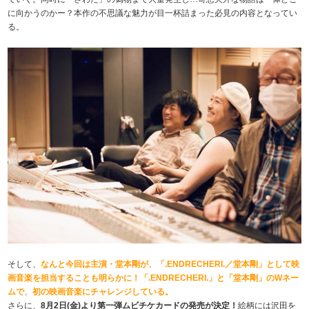
に向かうのかー？本作の不思議な魅力が目一杯詰まった必見の内容となってい
る。
そして、
なんと今回は主演・堂本剛が、「.ENDRECHERI.／堂本剛」として映
画音楽を担当することも明らかに！「.ENDRECHERI.」と「堂本剛」のWネー
ムで、初の映画音楽にチャレンジしている。
さらに、
8月2日(金)より第一弾ムビチケカードの発売が決定！
絵柄には沢田を