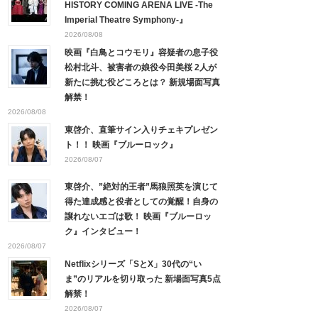
HISTORY COMING ARENA LIVE -The
Imperial Theatre Symphony-』
2026/08/08
映画『白鳥とコウモリ』容疑者の息子役
松村北斗、被害者の娘役今田美桜 2人が
新たに挑む役どころとは？ 新規場面写真
解禁！
2026/08/08
東啓介、直筆サイン入りチェキプレゼン
ト！！ 映画『ブルーロック』
2026/08/07
東啓介、”絶対的王者”馬狼照英を演じて
得た達成感と役者としての覚醒！自身の
譲れないエゴは歌！ 映画『ブルーロッ
ク』インタビュー！
2026/08/07
Netflixシリーズ「SとX」30代の“い
ま”のリアルを切り取った 新場面写真5点
解禁！
2026/08/07