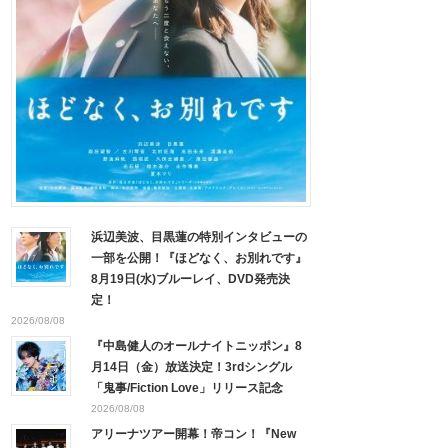
浜辺美波、目黒蓮の特別インタビューの
一部を公開！『ほどなく、お別れです』
8月19日(水)ブルーレイ、DVD発売決
定！
2026/08/08
『中島健人のオールナイトニッポン』8
月14日（金）放送決定！3rdシングル
「鬼事/Fiction Love」リリース記念
2026/08/08
アリーナツアー開幕！帝コン！『New