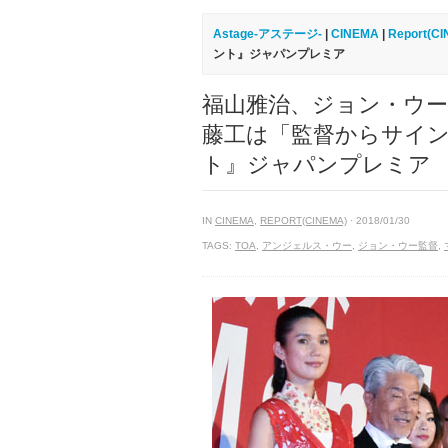
Astage-アステージ-
|
CINEMA
|
Report(C
ント』ジャパンプレミア
福山雅治、ジョン・ウー
藤工は「監督からサイン
ト』ジャパンプレミア
IN
CINEMA
,
REPORT(CINEMA)
· 2018/01/30
TAGS:
TOA
,
アンジェルス・ウー
,
ジョン・ウー監督
,