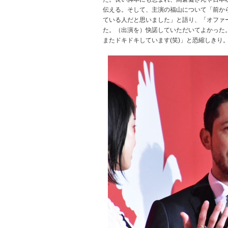
伝える。そして、主演の福山について「前か
ている人だと思いました」と語り、「オファ
た。（出演を）快諾していただいてよかった
またドキドキしています(笑)」と恐縮しきり