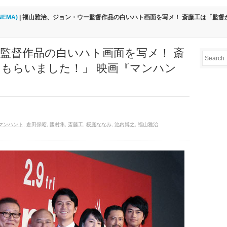
INEMA)
| 福山雅治、ジョン・ウー監督作品の白いハト画面を写メ！ 斎藤工は「監督
監督作品の白いハト画面を写メ！ 斎
もらいました！」 映画『マンハン
マンハント
,
倉田保昭
,
國村隼
,
斎藤工
,
桜庭ななみ
,
池内博之
,
福山雅治