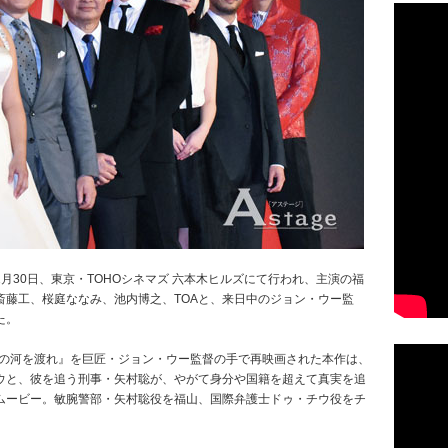
月30日、東京・TOHOシネマズ 六本木ヒルズにて行われ、主演の福
斎藤工、桜庭ななみ、池内博之、TOAと、来日中のジョン・ウー監
た。
怒の河を渡れ』を巨匠・ジョン・ウー監督の手で再映画された本作は、
ウと、彼を追う刑事・矢村聡が、やがて身分や国籍を超えて真実を追
ムービー。敏腕警部・矢村聡役を福山、国際弁護士ドゥ・チウ役をチ