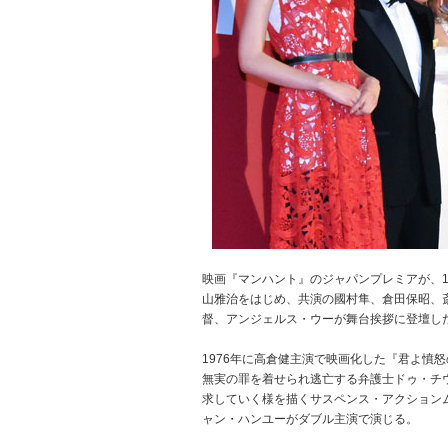
映画『マンハント』のジャパンプレミアが、1
山雅治をはじめ、共演の國村隼、倉田保昭、
督、アンジェルス・ウーが舞台挨拶に登壇し
1976年に高倉健主演で映画化した『君よ憤
無実の罪を着せられ逃亡する弁護士ドゥ・チ
求していく様を描くサスペンス・アクション
ャン・ハンユーがダブル主演で演じる。