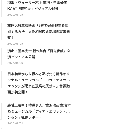
演出・ウォーリー木下 主演・中山優馬
KAAT『蛙昇天』ビジュアル解禁
2026/08/05
重岡大毅主演映画『5秒で完全犯罪を生
成する方法』人物相関図＆新場面写真解
禁！
2026/08/05
演出・堂本光一 新作舞台『百鬼夜鏡』公
演ビジュアル公開！
2026/08/05
日本初演から世界へと羽ばたく新作オリ
ジナルミュージカル『二コラ・テスラ ～
エジソンが恐れた孤高の天才～』音源動
画が初公開！
絶賛上演中！柿澤勇人、吉沢 亮が主演す
るミュージカル「ディア・エヴァン・ハ
ンセン」観劇レポート
2026/08/04