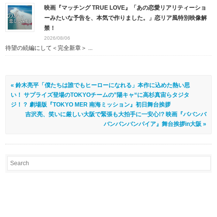
映画『マッチング TRUE LOVE』「あの恋愛リアリティーショ
ーみたいな予告を、本気で作りました。」恋リア風特別映像解
禁！
2026/08/06
待望の続編にして＜完全新章＞ ...
« 鈴木亮平「僕たちは誰でもヒーローになれる」本作に込めた熱い思
い！ サプライズ登場のTOKYOチームの”陽キャ“に高杉真宙らタジタ
ジ！？ 劇場版『TOKYO MER 南海ミッション』初日舞台挨拶
吉沢亮、笑いに厳しい大阪で緊張も大拍手に一安心!? 映画『ババンバ
バンバンバンパイア』舞台挨拶in大阪 »