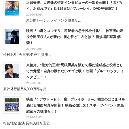
浜辺美波、目黒蓮の特別インタビューの一部を公開！『ほどな
く、お別れです』8月19日(水)ブルーレイ、DVD発売決定！
2026/08/08
未公開シーン、メイキング映像な...
映画『白鳥とコウモリ』容疑者の息子役松村北斗、被害者の娘
役今田美桜 2人が新たに挑む役どころとは？ 新規場面写真 解
禁！
2026/08/08
松村北斗×今田美桜 Ｗ主演 東...
東啓介、”絶対的王者”馬狼照英を演じて得た達成感と役者とし
ての覚醒！自身の譲れないエゴは歌！ 映画『ブルーロック』イ
ンタビュー！
2026/08/07
累計発行部数6,000万部を突...
映画『4 アウト ─もう一度、プレイボール─』物語のはじまりを
感じる場面写真が到着！ 映画公開記念！スポーツイベント黒島
結菜らの登壇も！！
2026/08/07
相葉雅紀 主演 長嶋茂雄名誉監...