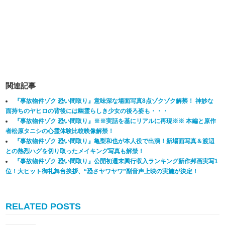
関連記事
『事故物件ゾク 恐い間取り』意味深な場面写真8点ゾクゾク解禁！ 神妙な
面持ちのヤヒロの背後には幽霊らしき少女の後ろ姿も・・・
『事故物件ゾク 恐い間取り』※※実話を基にリアルに再現※※ 本編と原作
者松原タニシの心霊体験比較映像解禁！
『事故物件ゾク 恐い間取り』亀梨和也が本人役で出演！新場面写真＆渡辺
との熱烈ハグを切り取ったメイキング写真も解禁！
『事故物件ゾク 恐い間取り』公開初週末興行収入ランキング新作邦画実写1
位！大ヒット御礼舞台挨拶、“恐さヤワヤワ”副音声上映の実施が決定！
RELATED POSTS