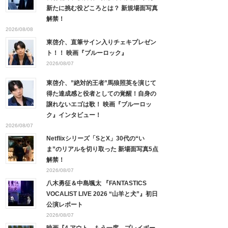
新たに挑む役どころとは？ 新規場面写真
解禁！
2026/08/08
東啓介、直筆サイン入りチェキプレゼン
ト！！ 映画『ブルーロック』
2026/08/07
東啓介、”絶対的王者”馬狼照英を演じて
得た達成感と役者としての覚醒！自身の
譲れないエゴは歌！ 映画『ブルーロッ
ク』インタビュー！
2026/08/07
Netflixシリーズ「SとX」30代の“い
ま”のリアルを切り取った 新場面写真5点
解禁！
2026/08/07
八木勇征＆中島颯太 『FANTASTICS
VOCALIST LIVE 2026 “山羊と犬”』初日
公演レポート
2026/08/07
映画『4 アウト ─もう一度、プレイボー