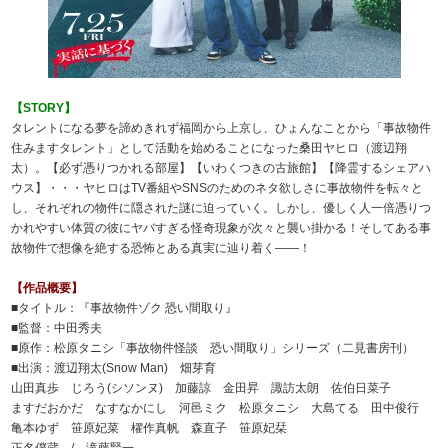
【STORY】
タレントになる夢を諦めきれず福岡から上京し、ひょんなことから「事故物件
住みますタレント」として活動を始めることになった桑田ヤヒロ（渡辺翔
太）。【必ず憑りつかれる部屋】【いわくつきの古旅館】【降霊するシェアハ
ウス】・・・ヤヒロはTV番組やSNSのためのネタ欲しさに事故物件を転々と
し、それぞれの物件に隠された謎に迫っていく。しかし、優しく人一倍憑りつ
かれやすい体質の彼にヤバすぎる怪奇現象が次々と襲い掛かる！そしてある事
故物件で想像を絶する恐怖とある真実に辿り着く――！
【作品概要】
■タイトル：『事故物件ゾク 恐い間取り』
■監督：中田秀夫
■原作：松原タニシ「事故物件怪談 恐い間取り」シリーズ（二見書房刊）
■出演：渡辺翔太(Snow Man) 畑芽育
山田真歩 じろう(シソンヌ) 加藤諒 金田昇 諏訪太朗 佐伯日菜子
ますだおかだ なすなかにし 河邑ミク 松原タニシ 大島てる 田中俊行
亀本ゆず 笹原妃菜 櫂作真帆 森直子 笹原妃栞