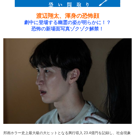
渡辺翔太、渾身の恐怖顔
劇中に登場する幽霊の姿が明らかに！？
恐怖の新場面写真ゾクゾク解禁！
邦画ホラー史上最大級の大ヒットとなる興行収入 23.4億円を記録し、社会現象