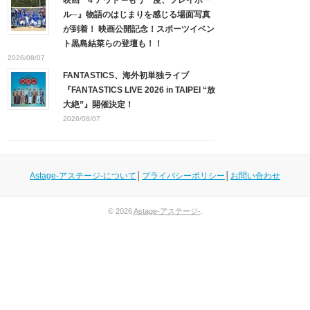
ル─』物語のはじまりを感じる場面写真
が到着！ 映画公開記念！スポーツイベン
ト黒島結菜らの登壇も！！
2026/08/07
FANTASTICS、海外初単独ライブ
『FANTASTICS LIVE 2026 in TAIPEI “放
大絶”』開催決定！
2026/08/07
Astage-アステージ-について
│
プライバシーポリシー
│
お問い合わせ
© 2026
Astage-アステージ-
.