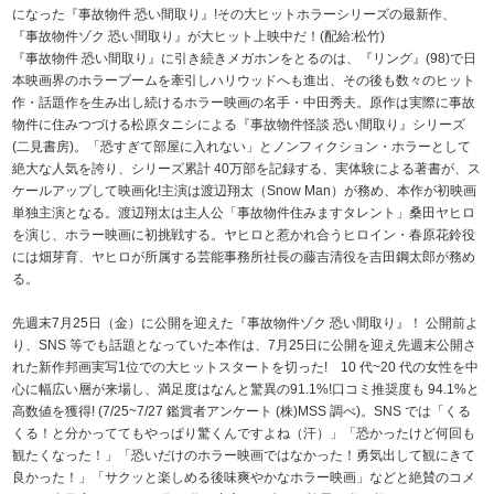
になった『事故物件 恐い間取り』!その大ヒットホラーシリーズの最新作、
『事故物件ゾク 恐い間取り』が大ヒット上映中だ！(配給:松竹)
『事故物件 恐い間取り』に引き続きメガホンをとるのは、『リング』(98)で日
本映画界のホラーブームを牽引しハリウッドへも進出、その後も数々のヒット
作・話題作を生み出し続けるホラー映画の名手・中田秀夫。原作は実際に事故
物件に住みつづける松原タニシによる『事故物件怪談 恐い間取り』シリーズ
(二見書房)。「恐すぎて部屋に入れない」とノンフィクション・ホラーとして
絶大な人気を誇り、シリーズ累計 40万部を記録する、実体験による著書が、ス
ケールアップして映画化!主演は渡辺翔太（Snow Man）が務め、本作が初映画
単独主演となる。渡辺翔太は主人公「事故物件住みますタレント」桑田ヤヒロ
を演じ、ホラー映画に初挑戦する。ヤヒロと惹かれ合うヒロイン・春原花鈴役
には畑芽育、ヤヒロが所属する芸能事務所社長の藤吉清役を吉田鋼太郎が務め
る。
先週末7月25日（金）に公開を迎えた『事故物件ゾク 恐い間取り』！ 公開前よ
り、SNS 等でも話題となっていた本作は、7月25日に公開を迎え先週末公開さ
れた新作邦画実写1位での大ヒットスタートを切った! 10 代~20 代の女性を中
心に幅広い層が来場し、満足度はなんと驚異の91.1%!口コミ推奨度も 94.1%と
高数値を獲得! (7/25~7/27 鑑賞者アンケート (株)MSS 調べ)。SNS では「くる
くる！と分かっててもやっぱり驚くんですよね（汗）」「恐かったけど何回も
観たくなった！」「恐いだけのホラー映画ではなかった！勇気出して観にきて
良かった！」「サクッと楽しめる後味爽やかなホラー映画」などと絶賛のコメ