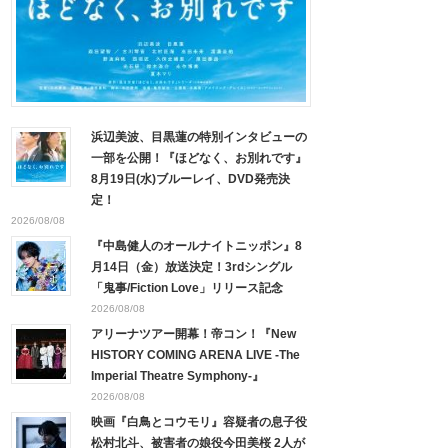
浜辺美波、目黒蓮の特別インタビューの
一部を公開！『ほどなく、お別れです』
8月19日(水)ブルーレイ、DVD発売決
定！
2026/08/08
『中島健人のオールナイトニッポン』8
月14日（金）放送決定！3rdシングル
「鬼事/Fiction Love」リリース記念
2026/08/08
アリーナツアー開幕！帝コン！『New
HISTORY COMING ARENA LIVE -The
Imperial Theatre Symphony-』
2026/08/08
映画『白鳥とコウモリ』容疑者の息子役
松村北斗、被害者の娘役今田美桜 2人が