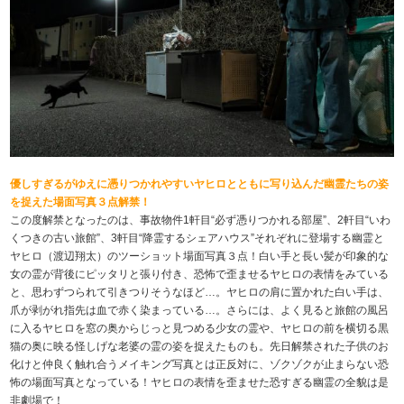
優しすぎるがゆえに憑りつかれやすいヤヒロとともに写り込んだ幽霊たちの姿
を捉えた場面写真３点解禁！
この度解禁となったのは、事故物件1軒目“必ず憑りつかれる部屋”、2軒目“いわ
くつきの古い旅館”、3軒目“降霊するシェアハウス”それぞれに登場する幽霊と
ヤヒロ（渡辺翔太）のツーショット場面写真３点！白い手と長い髪が印象的な
女の霊が背後にピッタリと張り付き、恐怖で歪ませるヤヒロの表情をみている
と、思わずつられて引きつりそうなほど…。ヤヒロの肩に置かれた白い手は、
爪が剥がれ指先は血で赤く染まっている…。さらには、よく見ると旅館の風呂
に入るヤヒロを窓の奥からじっと見つめる少女の霊や、ヤヒロの前を横切る黒
猫の奥に映る怪しげな老婆の霊の姿を捉えたものも。先日解禁された子供のお
化けと仲良く触れ合うメイキング写真とは正反対に、ゾクゾクが止まらない恐
怖の場面写真となっている！ヤヒロの表情を歪ませた恐すぎる幽霊の全貌は是
非劇場で！