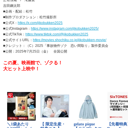
正名僕蔵 / 滝藤賢一
吉田鋼太郎
■企画・配給：松竹
■制作プロダクション：松竹撮影所
■公式X：
https://x.com/jikobukken2025
■公式Instagram：
https://www.instagram.com/jikobukken2025/
■公式TikTok：
https://www.tiktok.com/@jikobukken2025
■公式サイトURL：
https://movies.shochiku.co.jp/jikobukken-movie/
■クレジット：（C）2025「事故物件ゾク 恐い間取り」製作委員会
■公開：2025年7月25日（金） 全国公開
この夏、映画館で、ゾクる！
大ヒット上映中！