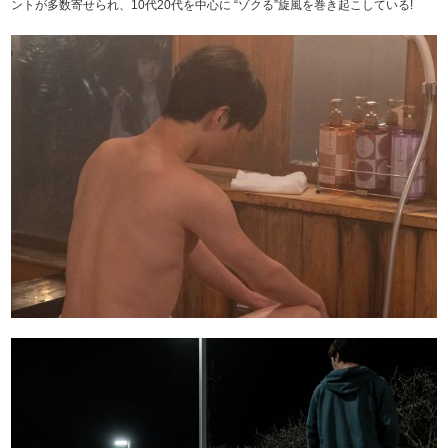
ントが多数寄せられ、10代20代を中心に “ゾクる”旋風を巻き起こしている!