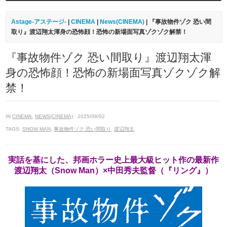
Astage-アステージ-
|
CINEMA
|
News(CINEMA)
| 『事故物件ゾク 恐い間
取り』渡辺翔太渾身の恐怖顔！恐怖の新場面写真ゾクゾク解禁！
『事故物件ゾク 恐い間取り』渡辺翔太渾
身の恐怖顔！恐怖の新場面写真ゾクゾク解
禁！
IN
CINEMA
,
NEWS(CINEMA)
· 2025/08/02
TAGS:
SNOW MAN
,
事故物件ゾク 恐い間取り
,
渡辺翔太
実話を基にした、邦画ホラー史上最大級ヒット作の最新作
渡辺翔太（Snow Man）×中田秀夫監督（『リング』）