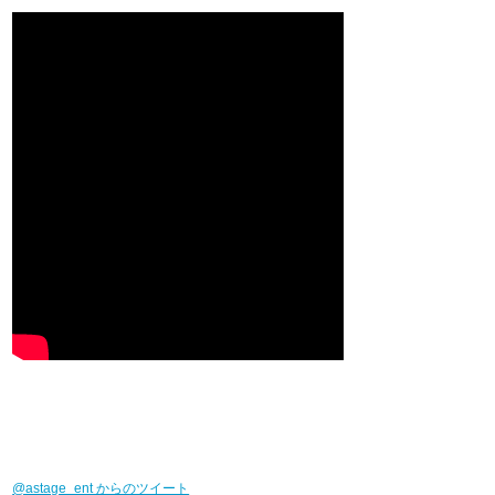
@astage_ent からのツイート