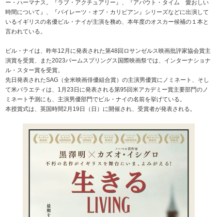
ー・ハーマナス。『ラブ・アクチュアリー』、『アバウト・タイム 愛おしい
時間について』、『パイレーツ・オブ・カリビアン』シリーズなどに出演して
いるイギリスの名優ビル・ナイが主演を務め、本年度のオスカー候補の１本と
言われている。
ビル・ナイは、昨年12月に発表された第48回ロサンゼルス映画批評家協会賞主
演賞を受賞、また2023パームスプリングス国際映画祭では、インターナショナ
ル・スター賞を受賞。
先日発表されたSAG（全米映画俳優組合賞）の主演男優賞にノミネート、そし
て米バラエティは、1月23日に発表される第95回米アカデミー賞主要部門のノ
ミネート予測にも、主演男優部門でビル・ナイの名前を挙げている。
本授賞式は、英国時間2月19日（日）に開催され、受賞者が発表される。