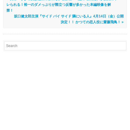
レられる！裕一のダメっぷりが際立つ反響が多かった本編映像を解
禁！
坂口健太郎主演『サイド バイ サイド 隣にいる人』4月14日（金）公開
決定！！ かつての恋人役に齋藤飛鳥！ »