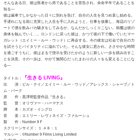
そんなある日、彼は医者から癌であることを宣告され、余命半年であることを
知る―
彼は歯車でしかなかった日々に別れを告げ、自分の人生を見つめ直し始める。
手遅れになる前に充実した人生を手に入れようと。仕事を放棄し、海辺のリゾ
ートで酒を飲みバカ騒ぎをしてみるが、なんだかしっくりこない。病魔は彼の
身体を蝕んでいく…。ロンドンに戻った彼は、かつて彼の下で働いていたマー
ガレット（エイミー・ルー・ウッド）に再会する。今の彼女は社会で自分の力
を試そうとバイタリティに溢れていた。そんな彼女に惹かれ、ささやかな時間
を過ごすうちに、彼はまるで啓示を受けたかのように新しい一歩を踏み出すこ
とを決意。その一歩は、やがて無関心だったまわりの人々をも変えることにな
る―
『生きる LIVING』
タイトル：
出 演：ビル・ナイ／エイミー・ルー・ウッド／アレックス・シャープ／ト
ム・バーク
原 作：黒澤明監督作品『生きる』
監 督：オリヴァー・ハーマナス
脚 本：カズオ・イシグロ
音 楽：エミリー・レヴィネイズ・ファルーシュ
製 作：Number 9 F
スクリーンサイズ： １.４８：１
マルシー：©Number 9 Films Living Limited