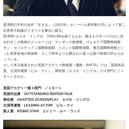
黒澤明の不朽の名作『生きる』（1952年）がノーベル賞作家の手によって第二
次世界大戦後のイギリスを舞台に蘇る。
黒澤明×カズオ・イシグロ。70年の時を経てもなお、観るものすべての心に光
を灯すこの映画のメッセージは、サンダンス映画祭、ヴェネチア国際映画祭、
サン・セバスティアン国際映画祭、トロント国際映画祭、東京国際映画祭とい
った世界各地の映画祭、そして昨年より公開された様々な国で称賛の声が上が
っている。
そして本日発表された英国アカデミー映画賞（通称：BAFTA）では、英国作品
賞、主演俳優賞（ビル・ナイ）、脚色賞（カズオ・イシグロ）の４部門にノミ
ネートされた。
英国アカデミー賞４部門 ノミネート
英国作品賞 OUTSTANDING BRITISH FILM
脚色賞 ADAPTED SCREENPLAY カズオ・イシグロ
主演男優賞 LEADING ACTOR ビル・ナイ
新人賞 RISING STAR エイミー・ルー・ウッド