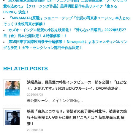
第35回東京国際映画祭 【オープニング作品】二宮和也主演『ラーゲリより
愛を込めて』【クロージング作品】黒澤明監督作を英リメイク『生きる
LIVING』決定！
『MINAMATA(原題)』ジョニー・デップ「伝説の写真家ユージン」本人との
そっくり比較写真が解禁！
カズオ・イシグロ絶賛の小説を映画化！『帰らない日曜日』2022年5月27
日（金）日本公開決定！＆特報解禁！！
第35回東京国際映画祭予告編解禁！ Newspeakによるフェスティバルソン
グも決定！ ガラ・セレクション部門全作品決定！
RELATED POSTS
浜辺美波、目黒蓮の特別インタビューの一部を公開！『ほどな
く、お別れです』8月19日(水)ブルーレイ、DVD発売決定！
2026/08/08
未公開シーン、メイキング映像な...
映画『白鳥とコウモリ』容疑者の息子役松村北斗、被害者の娘
役今田美桜 2人が新たに挑む役どころとは？ 新規場面写真 解
禁！
2026/08/08