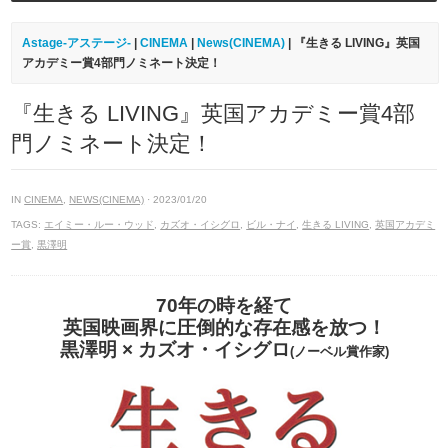
Astage-アステージ-
|
CINEMA
|
News(CINEMA)
| 『生きる LIVING』英国
アカデミー賞4部門ノミネート決定！
『生きる LIVING』英国アカデミー賞4部
門ノミネート決定！
IN
CINEMA
,
NEWS(CINEMA)
· 2023/01/20
TAGS:
エイミー・ルー・ウッド
,
カズオ・イシグロ
,
ビル・ナイ
,
生きる LIVING
,
英国アカデミ
ー賞
,
黒澤明
70年の時を経て
英国映画界に圧倒的な存在感を放つ！
黒澤明 × カズオ・イシグロ
(ノーベル賞作家)