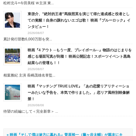
松村北斗×今田美桜 Ｗ主演 東...
東啓介、”絶対的王者”馬狼照英を演じて得た達成感と役者とし
ての覚醒！自身の譲れないエゴは歌！ 映画『ブルーロック』イ
ンタビュー！
2026/08/07
累計発行部数6,000万部を突...
映画『4 アウト ─もう一度、プレイボール─』物語のはじまりを
感じる場面写真が到着！ 映画公開記念！スポーツイベント黒島
結菜らの登壇も！！
2026/08/07
相葉雅紀 主演 長嶋茂雄名誉監...
映画『マッチング TRUE LOVE』「あの恋愛リアリティーショ
ーみたいな予告を、本気で作りました。」恋リア風特別映像解
禁！
2026/08/06
待望の続編にして＜完全新章＞ ...
« 映画『そして僕は途方に暮れる』菅原裕一（藤ヶ谷太輔）が親友にキ