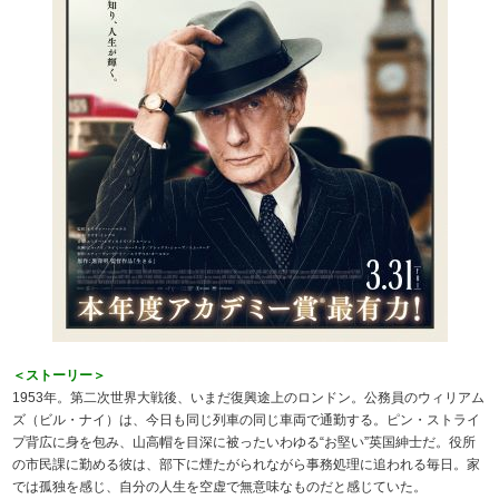
＜ストーリー＞
1953年。第二次世界大戦後、いまだ復興途上のロンドン。公務員のウィリアム
ズ（ビル・ナイ）は、今日も同じ列車の同じ車両で通勤する。ピン・ストライ
プ背広に身を包み、山高帽を目深に被ったいわゆる“お堅い”英国紳士だ。役所
の市民課に勤める彼は、部下に煙たがられながら事務処理に追われる毎日。家
では孤独を感じ、自分の人生を空虚で無意味なものだと感じていた。