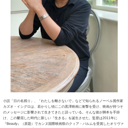
小説「日の名残り」、「わたしを離さないで」などで知られるノーベル賞作家
カズオ・イシグロは、若かりし頃にこの黒澤映画に衝撃を受け、映画が持つそ
のメッセージに影響されて生きてきたと語っている。そんな彼が脚本を手掛
け、この鬱屈した時代に新しい『生きる』を誕生させた。監督は2011年に
『Beauty』（原題）でカンヌ国際映画祭のクィア・パルムを受賞したオリヴァ