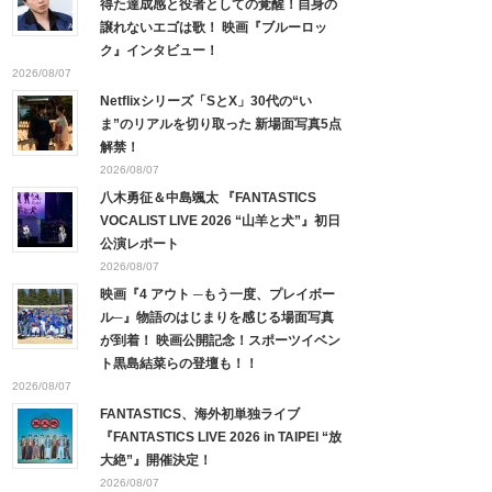
得た達成感と役者としての覚醒！自身の
譲れないエゴは歌！ 映画『ブルーロッ
ク』インタビュー！
2026/08/07
Netflixシリーズ「SとX」30代の“い
ま”のリアルを切り取った 新場面写真5点
解禁！
2026/08/07
八木勇征＆中島颯太 『FANTASTICS
VOCALIST LIVE 2026 “山羊と犬”』初日
公演レポート
2026/08/07
映画『4 アウト ─もう一度、プレイボー
ル─』物語のはじまりを感じる場面写真
が到着！ 映画公開記念！スポーツイベン
ト黒島結菜らの登壇も！！
2026/08/07
FANTASTICS、海外初単独ライブ
『FANTASTICS LIVE 2026 in TAIPEI “放
大絶”』開催決定！
2026/08/07