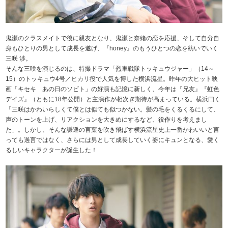
鬼瀬のクラスメイトで後に親友となり、鬼瀬と奈緒の恋を応援、そして自分自
身もひとりの男として成長を遂げ、『honey』のもうひとつの恋を紡いでいく
三咲 渉。
そんな三咲を演じるのは、特撮ドラマ「烈車戦隊トッキュウジャー」（14～
15）のトッキュウ4号／ヒカリ役で人気を博した横浜流星。昨年の大ヒット映
画「キセキ あの日のソビト」の好演も記憶に新しく、今年は『兄友』『虹色
デイズ』（ともに18年公開）と主演作が相次ぎ期待が高まっている。横浜曰く
「三咲はかわいらしくて僕とは似ても似つかない。髪の毛をくるくるにして、
声のトーンを上げ、リアクションを大きめにするなど、役作りを考えまし
た」。しかし、そんな謙遜の言葉を吹き飛ばす横浜流星史上一番かわいいと言
っても過言ではなく、さらには男として成長していく姿にキュンとなる、愛く
るしいキャラクターが誕生した！