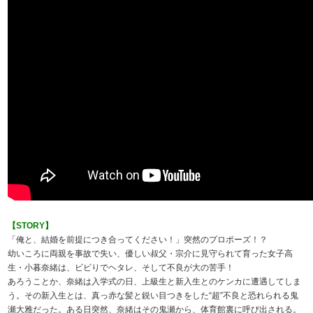
【STORY】
「俺と、結婚を前提につき合ってください！」突然のプロポーズ！？
幼いころに両親を事故で失い、優しい叔父・宗介に見守られて育った女子高
生・小暮奈緒は、ビビりでヘタレ、そして不良が大の苦手！
あろうことか、奈緒は入学式の日、上級生と新入生とのケンカに遭遇してしま
う。その新入生とは、真っ赤な髪と鋭い目つきをした“超”不良と恐れられる鬼
瀬大雅だった。ある日突然、奈緒はその鬼瀬から、体育館裏に呼び出される。