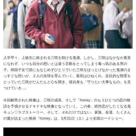
入学早々、上級生に絡まれる三咲を助ける鬼瀬。しかし、三咲はなかなか素直
になれず、いつも自分の想いとは違う言動をとってしまう毒っ気のある男の
子。帰国子女で誰にもなじめずひとりでいた三咲をほっとけなかった鬼瀬のま
っすぐな想いが、２人の友情を育んでいく。最初はひねくれ、反抗的な態度を
とっていた三咲がだんだんと心を開き、彼自身も「守りたい大事なもの」を見
つけていき…。
今回解禁された映像は、三咲の成長、そして「honey」のもうひとつの恋の物
語を予感させるドキドキな映像となっていく。この春、絶対恋がしたくなる鬼
キュン♡ラブストーリー。そして、それだけではない、家族、友達、たくさん
の愛が詰まった映画『honey』は、3月31日（土）より全国ロードショー。