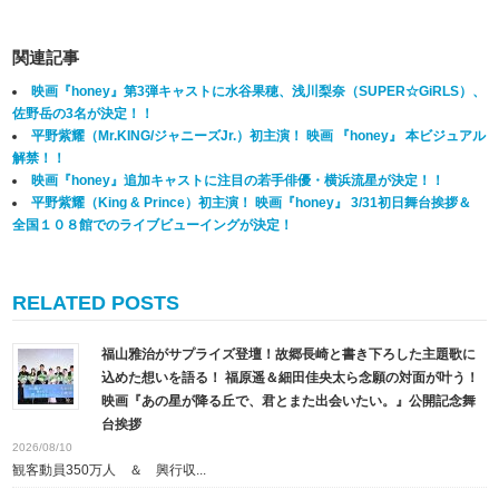
関連記事
映画『honey』第3弾キャストに水谷果穂、浅川梨奈（SUPER☆GiRLS）、
佐野岳の3名が決定！！
平野紫耀（Mr.KING/ジャニーズJr.）初主演！ 映画 『honey』 本ビジュアル
解禁！！
映画『honey』追加キャストに注目の若手俳優・横浜流星が決定！！
平野紫耀（King & Prince）初主演！ 映画『honey』 3/31初日舞台挨拶＆
全国１０８館でのライブビューイングが決定！
RELATED POSTS
福山雅治がサプライズ登壇！故郷長崎と書き下ろした主題歌に
込めた想いを語る！ 福原遥＆細田佳央太ら念願の対面が叶う！
映画『あの星が降る丘で、君とまた出会いたい。』公開記念舞
台挨拶
2026/08/10
観客動員350万人 ＆ 興行収...