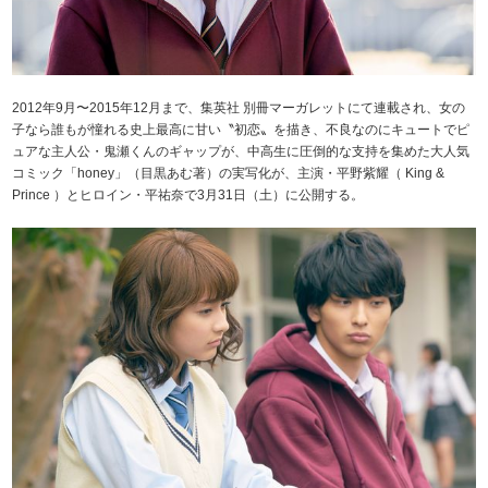
2012年9月〜2015年12月まで、集英社 別冊マーガレットにて連載され、女の
子なら誰もが憧れる史上最高に甘い〝初恋〟を描き、不良なのにキュートでピ
ュアな主人公・鬼瀬くんのギャップが、中高生に圧倒的な支持を集めた大人気
コミック「honey」（目黒あむ著）の実写化が、主演・平野紫耀（ King &
Prince ）とヒロイン・平祐奈で3月31日（土）に公開する。