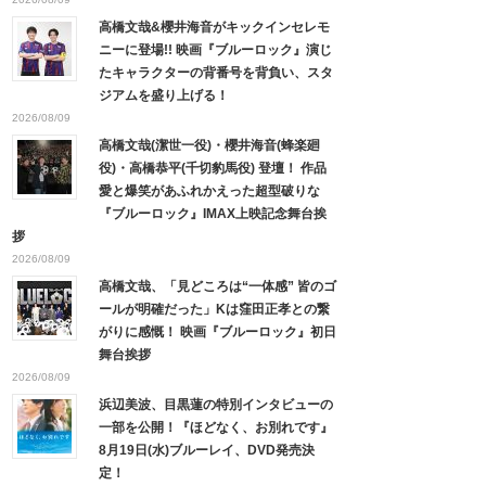
高橋文哉&櫻井海音がキックインセレモ
ニーに登場!! 映画『ブルーロック』演じ
たキャラクターの背番号を背負い、スタ
ジアムを盛り上げる！
2026/08/09
高橋文哉(潔世一役)・櫻井海音(蜂楽廻
役)・高橋恭平(千切豹馬役) 登壇！ 作品
愛と爆笑があふれかえった超型破りな
『ブルーロック』IMAX上映記念舞台挨
拶
2026/08/09
高橋文哉、「見どころは“一体感” 皆のゴ
ールが明確だった」Kは窪田正孝との繋
がりに感慨！ 映画『ブルーロック』初日
舞台挨拶
2026/08/09
浜辺美波、目黒蓮の特別インタビューの
一部を公開！『ほどなく、お別れです』
8月19日(水)ブルーレイ、DVD発売決
定！