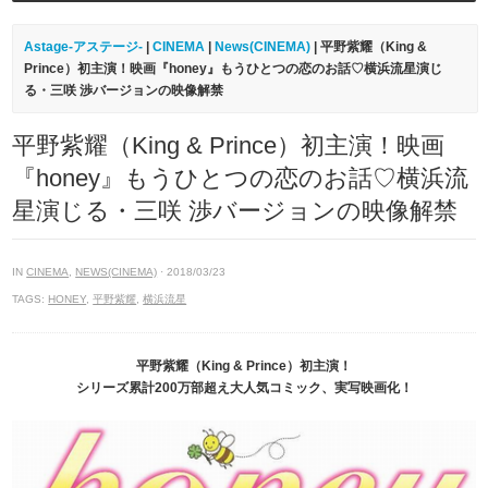
Astage-アステージ-
|
CINEMA
|
News(CINEMA)
| 平野紫耀（King &
Prince）初主演！映画『honey』もうひとつの恋のお話♡横浜流星演じ
る・三咲 渉バージョンの映像解禁
平野紫耀（King & Prince）初主演！映画
『honey』もうひとつの恋のお話♡横浜流
星演じる・三咲 渉バージョンの映像解禁
IN
CINEMA
,
NEWS(CINEMA)
· 2018/03/23
TAGS:
HONEY
,
平野紫耀
,
横浜流星
平野紫耀（King & Prince）初主演！
シリーズ累計200万部超え大人気コミック、実写映画化！