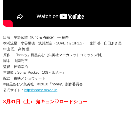
出演：平野紫耀（King & Prince） 平 祐奈
横浜流星 水谷果穂 浅川梨奈（SUPER☆GiRLS） 佐野 岳 臼田あさ美
中山 忍 高橋 優
原作：「honey」目黒あむ（集英社マーガレットコミックス刊）
脚本：山岡潤平
監督：神徳幸治
主題歌：Sonar Pocket『108～永遠～』
配給：東映／ショウゲート
©目黒あむ／集英社 ©2018「honey」製作委員会
公式サイト：
http://honey-movie.jp
3月31日（土） 鬼キュン♡ロードショー