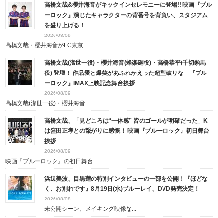
高橋文哉&櫻井海音がキックインセレモニーに登場!! 映画『ブル
ーロック』演じたキャラクターの背番号を背負い、スタジアム
を盛り上げる！
2026/08/09
高橋文哉・櫻井海音がFC東京 ...
高橋文哉(潔世一役)・櫻井海音(蜂楽廻役)・高橋恭平(千切豹馬
役) 登壇！ 作品愛と爆笑があふれかえった超型破りな 『ブル
ーロック』IMAX上映記念舞台挨拶
2026/08/09
高橋文哉(潔世一役)・櫻井海音...
高橋文哉、「見どころは“一体感” 皆のゴールが明確だった」K
は窪田正孝との繋がりに感慨！ 映画『ブルーロック』初日舞台
挨拶
2026/08/09
映画『ブルーロック』の初日舞台...
浜辺美波、目黒蓮の特別インタビューの一部を公開！『ほどな
く、お別れです』8月19日(水)ブルーレイ、DVD発売決定！
2026/08/08
未公開シーン、メイキング映像な...