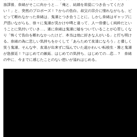
放課後、奈緒がそこに向かうと…「俺と、結婚を前提につき合ってくださ
い！」と、突然のプロポーズ！？からの告白。叔父の宗介に憧れながらも、ビ
ビッて断れなかった奈緒は、鬼瀬とつき合うことに。しかし奈緒はギャップに
戸惑いながらも、徐々に鬼瀬が見かけや噂と違って、人一倍優しく純粋だとい
うことに気付いていき…。遂に奈緒は鬼瀬に嘘をついていることが心苦しくな
り「怖くて告白を断れなかったけど、本当は他に好きな人がいる」と打ち明け
る。奈緒の為に悲しい気持ちをかくして「あらためて友達になろう」と優しく
笑う鬼瀬。そんな中、友達が出来ずに悩んでいた超かわいい転校生・雅と鬼瀬
が急接近！？はじめての嫉妬、はじめての気持ち、はじめての…恋…？ 奈緒
の中に、今までに感じたことのない想いが溢れはじめる。