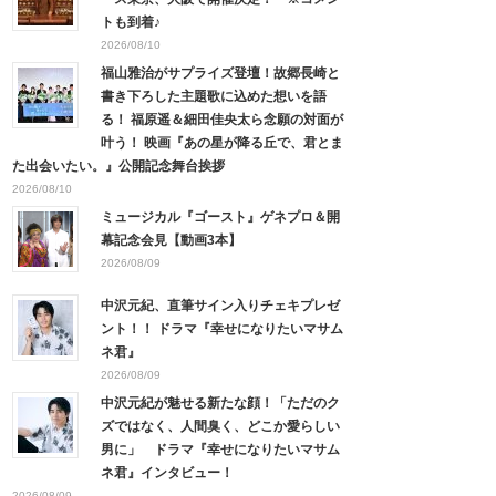
トも到着♪
2026/08/10
福山雅治がサプライズ登壇！故郷長崎と
書き下ろした主題歌に込めた想いを語
る！ 福原遥＆細田佳央太ら念願の対面が
叶う！ 映画『あの星が降る丘で、君とま
た出会いたい。』公開記念舞台挨拶
2026/08/10
ミュージカル『ゴースト』ゲネプロ＆開
幕記念会見【動画3本】
2026/08/09
中沢元紀、直筆サイン入りチェキプレゼ
ント！！ ドラマ『幸せになりたいマサム
ネ君』
2026/08/09
中沢元紀が魅せる新たな顔！「ただのク
ズではなく、人間臭く、どこか愛らしい
男に」 ドラマ『幸せになりたいマサム
ネ君』インタビュー！
2026/08/09