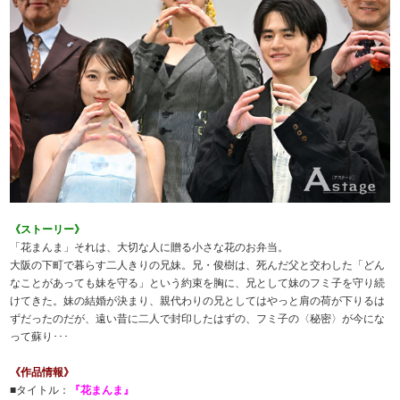
《ストーリー》
「花まんま」それは、大切な人に贈る小さな花のお弁当。
大阪の下町で暮らす二人きりの兄妹。兄・俊樹は、死んだ父と交わした「どん
なことがあっても妹を守る」という約束を胸に、兄として妹のフミ子を守り続
けてきた。妹の結婚が決まり、親代わりの兄としてはやっと肩の荷が下りるは
ずだったのだが、遠い昔に二人で封印したはずの、フミ子の〈秘密〉が今にな
って蘇り･･･
《作品情報》
■タイトル：
『花まんま』