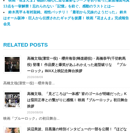
映画『花まんま』物語の核心に迫る重要なシーンを切り取った新規場面写真
13点を一挙解禁！忘れられない「記憶」を紡ぐ、感動のラストとは―
鈴木亮平＆有村架純、相性バッチリ！「最初から兄妹のようだった」 鈴木
はオール阪神・巨人から伝授されたギャグを披露！ 映画『花まんま』完成報告
会見
RELATED POSTS
高橋文哉(潔世一役)・櫻井海音(蜂楽廻役)・高橋恭平(千切豹馬
役) 登壇！ 作品愛と爆笑があふれかえった超型破りな 『ブル
ーロック』IMAX上映記念舞台挨拶
2026/08/09
高橋文哉(潔世一役)・櫻井海音...
高橋文哉、「見どころは“一体感” 皆のゴールが明確だった」K
は窪田正孝との繋がりに感慨！ 映画『ブルーロック』初日舞台
挨拶
2026/08/09
映画『ブルーロック』の初日舞台...
浜辺美波、目黒蓮の特別インタビューの一部を公開！『ほどな