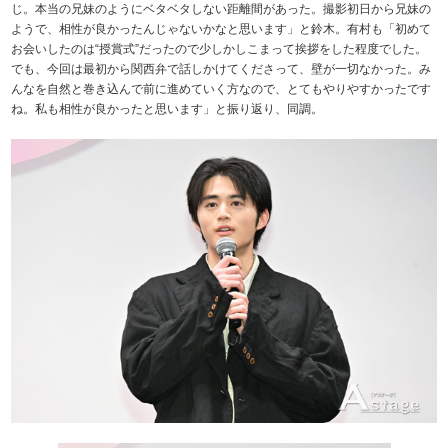
じ。本当の兄妹のようにベタベタしない距離間があった。撮影初日から兄妹の
ようで、相性が良かったんじゃないかなと思います」と鈴木。有村も「初めて
お会いしたのは“授賞式”だったので少しかしこまって挨拶をした程度でした。
でも、今回は最初から関西弁で話しかけてくださって、壁が一切なかった。み
んなを自然と巻き込んで前に進めていく方なので、とてもやりやすかったです
ね。私も相性が良かったと思います」と振り返り、同調。