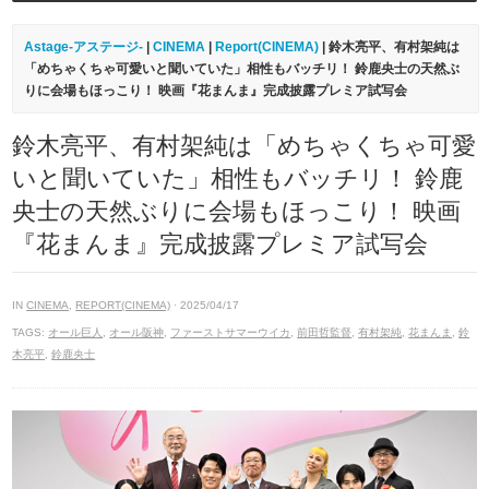
Astage-アステージ-
|
CINEMA
|
Report(CINEMA)
| 鈴木亮平、有村架純は
「めちゃくちゃ可愛いと聞いていた」相性もバッチリ！ 鈴鹿央士の天然ぶ
りに会場もほっこり！ 映画『花まんま』完成披露プレミア試写会
鈴木亮平、有村架純は「めちゃくちゃ可愛
いと聞いていた」相性もバッチリ！ 鈴鹿
央士の天然ぶりに会場もほっこり！ 映画
『花まんま』完成披露プレミア試写会
IN
CINEMA
,
REPORT(CINEMA)
· 2025/04/17
TAGS:
オール巨人
,
オール阪神
,
ファーストサマーウイカ
,
前田哲監督
,
有村架純
,
花まんま
,
鈴
木亮平
,
鈴鹿央士