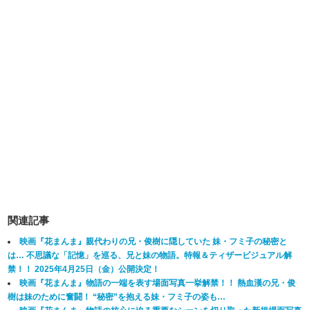
関連記事
映画『花まんま』親代わりの兄・俊樹に隠していた 妹・フミ子の秘密と
は… 不思議な「記憶」を巡る、兄と妹の物語。特報＆ティザービジュアル解
禁！！ 2025年4月25日（金）公開決定！
映画『花まんま』物語の一端を表す場面写真一挙解禁！！ 熱血漢の兄・俊
樹は妹のために奮闘！ “秘密”を抱える妹・フミ子の姿も…