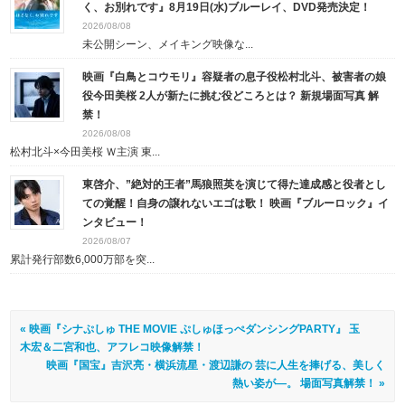
く、お別れです』8月19日(水)ブルーレイ、DVD発売決定！
2026/08/08
未公開シーン、メイキング映像な...
映画『白鳥とコウモリ』容疑者の息子役松村北斗、被害者の娘
役今田美桜 2人が新たに挑む役どころとは？ 新規場面写真 解
禁！
2026/08/08
松村北斗×今田美桜 Ｗ主演 東...
東啓介、”絶対的王者”馬狼照英を演じて得た達成感と役者とし
ての覚醒！自身の譲れないエゴは歌！ 映画『ブルーロック』イ
ンタビュー！
2026/08/07
累計発行部数6,000万部を突...
« 映画『シナぷしゅ THE MOVIE ぷしゅほっぺダンシングPARTY』 玉
木宏＆二宮和也、アフレコ映像解禁！
映画『国宝』吉沢亮・横浜流星・渡辺謙の 芸に人生を捧げる、美しく
熱い姿が―。 場面写真解禁！ »