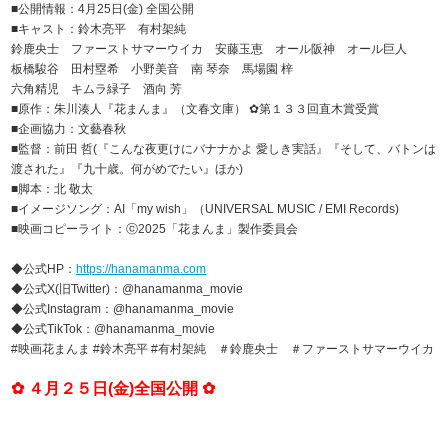
■公開情報：4月25日(金) 全国公開
■キャスト：鈴木亮平 有村架純
鈴鹿央士 ファーストサマーウイカ 安藤玉恵 オール阪神 オール巨人
板橋駿谷 田村塁希 小野美音 南 琴奈 馬場園 梓
六角精児 キムラ緑子 酒向 芳
■原作：朱川湊人『花まんま』（文春文庫） ✿第１３３回直木賞受賞
■企画協力：文藝春秋
■監督：前田 哲(『こんな夜更けにバナナかよ 愛しき実話』『そして、バトンは
渡された』『九十歳。何がめでたい』ほか)
■脚本：北 敬太
■イメージソング：AI「my wish」（UNIVERSAL MUSIC / EMI Records)
■映画コピーライト：ⓒ2025「花まんま」製作委員会
◆公式HP：
https://hanamanma.com
◆公式X(旧Twitter)：@hanamanma_movie
◆公式Instagram：@hanamanma_movie
◆公式TikTok：@hanamanma_movie
#映画花まんま #鈴木亮平 #有村架純 ＃鈴鹿央士 ＃ファーストサマーウイカ
✿ ４月２５日(金)全国公開 ✿