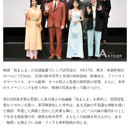
映画『花まんま』の完成披露プレミア試写会が、4月17日、東京・有楽町朝日
ホールにて行われ、主演の鈴木亮平と共演の有村架純、鈴鹿央士、ファースト
サマーウイカ、オール阪神、オール巨人と監督の前田哲が登壇。さらに、本作
のイメージソングを担うAIが、映画の完成を祝って駆けつけた。
第133回直木賞を受賞した朱川湊人の短編集『花まんま』を原作に、前田晢監
督がメガホンを取り、実写映画化した本作は、ある兄妹の不思議な体験を描い
た物語。早逝した両親と交わした約束を胸に、たった一人の妹の親代わりとし
て生きる熱血漢の兄・俊樹を鈴木亮平、まもなくの結婚を控えながら、ある
〈秘密）を抱えている妹・フミ子を有村架純が演じる。