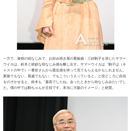
一方で、俊樹の幼なじみで、お好み焼き屋の看板娘・三好駒子を演じたサマー
ウイカは、鈴木と絶妙な幼なじみ感を醸し出す。サマーウイカは「駒子は（キ
ャストの中で）一番皆さんから親近感を持って見てもらえるかもしれません。
家族でもない、親戚でもない、でもこういう人っていると」と役どころに自信
をのぞかせると、鈴木も「最高でしたね。会ったときから幼なじみみたいでし
た。僕の中では駒ちゃんが主役です。本当に大阪のイメージ」と絶賛。